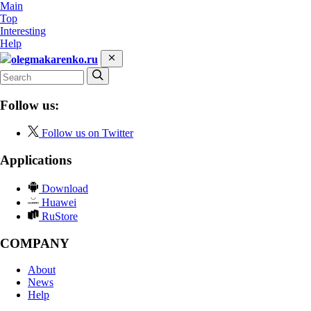
Main
Top
Interesting
Help
olegmakarenko.ru
Follow us:
Follow us on Twitter
Applications
Download
Huawei
RuStore
COMPANY
About
News
Help