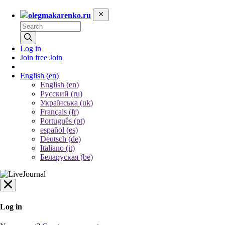
olegmakarenko.ru
Log in
Join free
Join
English
(en)
English (en)
Русский (ru)
Українська (uk)
Français (fr)
Português (pt)
español (es)
Deutsch (de)
Italiano (it)
Беларуская (be)
Log in