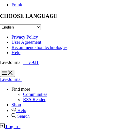
Frank
CHOOSE LANGUAGE
Privacy Policy
User Agreement
Recommendation technologies
Help
LiveJournal
— v.931
?
?
LiveJournal
Find more
Communities
RSS Reader
Shop
Help
Search
Log in
`