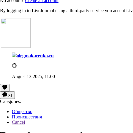
No account?
Create an account
By logging in to LiveJournal using a third-party service you accept Li
olegmakarenko.ru
August 13 2025, 11:00
81
Categories:
Общество
Происшествия
Cancel