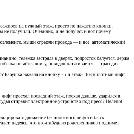
ассажиров на нужный этаж, просто по нажатию кнопки.
не получили. Очевидно, и не получат, и вот почему.
отоэлементе, мыши сгрызли провода — и всё, автоматический
нино, тележка застряла в дверях, подросток балуется, держа
собачка остаётся внизу, поводок натягивается — трагедия.
ар? Бабушка нажала на кнопку «5-й этаж». Беспилотный лифт
м, лифт проехал последний этаж, поехал дальше, ударился в
 судья отправит электронное устройство под пресс? Нелепо!
ровоцировать движение беспилотного лифта и быть
лет, надеясь, что кто-нибудь из родственников поднимет