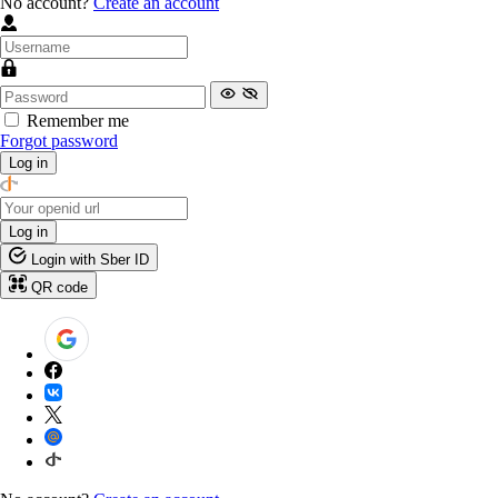
No account?
Create an account
Remember me
Forgot password
Log in
Log in
Login with Sber ID
QR code