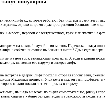
станут популярны
ических лифтах, которые работают без лифтёра и сами везут п
 зданиях, однако широкого распространения беспилотные лифты 
иях. Сырость, перебои с электричеством, грязь или жвачка на ф
лгоритм на каждый случай невозможно. Перевозка шкафа или пиа
в лифт, а собачка внезапно выбежит из лифта? Дама едет наверх, 
олитая на пол вода, замыкающая контакты. А если в здании пож
ассажира, вытолкав его наружу и заперев лифт.
ова застряла в дверях, лифт поехал и оторвал голову. Или, скаже
аконом? Механики принесут блок реле в суд, он там пощёлкает, и
оторого можно посадить за его промах в тюрьму.
ет быть, им надо вылезать из лифта самостоятельно, рискуя сп
ми сидеть в кабине без еды, воды и возможности сходить в туа