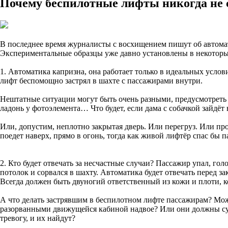
Почему беспилотные лифты никогда не 
В последнее время журналисты с восхищением пишут об автомат
Экспериментальные образцы уже давно установлены в некоторых
1. Автоматика капризна, она работает только в идеальных услов
лифт беспомощно застрял в шахте с пассажирами внутри.
Нештатные ситуации могут быть очень разными, предусмотреть а
ладонь у фотоэлемента… Что будет, если дама с собачкой зайдёт 
Или, допустим, неплотно закрытая дверь. Или перегруз. Или пр
поедет наверх, прямо в огонь, тогда как живой лифтёр спас бы п
2. Кто будет отвечать за несчастные случаи? Пассажир упал, гол
потолок и сорвался в шахту. Автоматика будет отвечать перед з
Всегда должен быть двуногий ответственный из кожи и плоти, к
А что делать застрявшим в беспилотном лифте пассажирам? Мож
разорванными движущейся кабиной надвое? Или они должны сутка
тревогу, и их найдут?