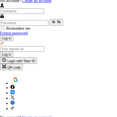
No account?
Create an account
Remember me
Forgot password
Log in
Log in
Login with Sber ID
QR code