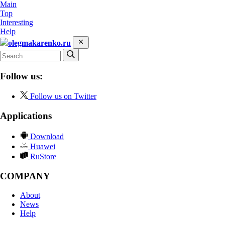
Main
Top
Interesting
Help
olegmakarenko.ru
Follow us:
Follow us on Twitter
Applications
Download
Huawei
RuStore
COMPANY
About
News
Help