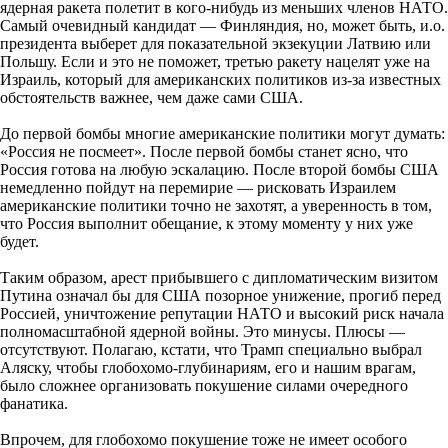
ядерная ракета полетит в кого-нибудь из меньших членов НАТО.
Самый очевидный кандидат — Финляндия, но, может быть, и.о.
президента выберет для показательной экзекуции Латвию или
Польшу. Если и это не поможет, третью ракету нацелят уже на
Израиль, который для американских политиков из-за известных
обстоятельств важнее, чем даже сами США.
До первой бомбы многие американские политики могут думать:
«Россия не посмеет». После первой бомбы станет ясно, что
Россия готова на любую эскалацию. После второй бомбы США
немедленно пойдут на перемирие — рисковать Израилем
американские политики точно не захотят, а уверенность в том,
что Россия выполнит обещание, к этому моменту у них уже
будет.
Таким образом, арест прибывшего с дипломатическим визитом
Путина означал бы для США позорное унижение, прогиб перед
Россией, уничтожение репутации НАТО и высокий риск начала
полномасштабной ядерной войны. Это минусы. Плюсы —
отсутствуют. Полагаю, кстати, что Трамп специально выбрал
Аляску, чтобы глобохомо-глубинариям, его и нашим врагам,
было сложнее организовать покушение силами очередного
фанатика.
Впрочем, для глобохомо покушение тоже не имеет особого