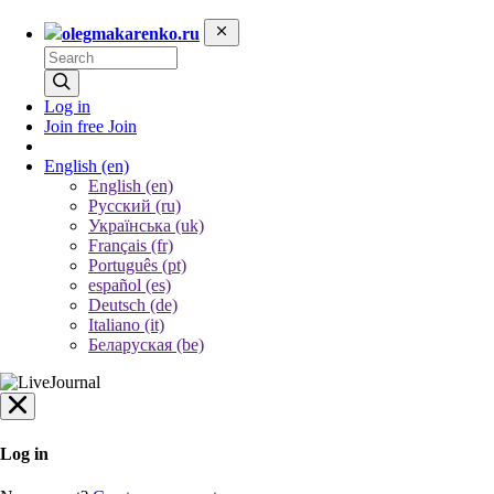
olegmakarenko.ru
Log in
Join free
Join
English
(en)
English (en)
Русский (ru)
Українська (uk)
Français (fr)
Português (pt)
español (es)
Deutsch (de)
Italiano (it)
Беларуская (be)
Log in