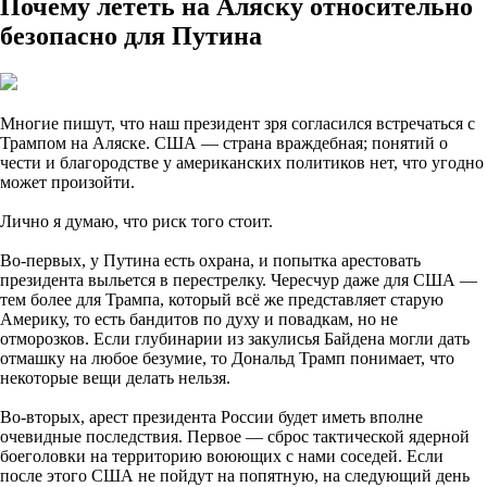
Почему лететь на Аляску относительно
безопасно для Путина
Многие пишут, что наш президент зря согласился встречаться с
Трампом на Аляске. США — страна враждебная; понятий о
чести и благородстве у американских политиков нет, что угодно
может произойти.
Лично я думаю, что риск того стоит.
Во-первых, у Путина есть охрана, и попытка арестовать
президента выльется в перестрелку. Чересчур даже для США —
тем более для Трампа, который всё же представляет старую
Америку, то есть бандитов по духу и повадкам, но не
отморозков. Если глубинарии из закулисья Байдена могли дать
отмашку на любое безумие, то Дональд Трамп понимает, что
некоторые вещи делать нельзя.
Во-вторых, арест президента России будет иметь вполне
очевидные последствия. Первое — сброс тактической ядерной
боеголовки на территорию воюющих с нами соседей. Если
после этого США не пойдут на попятную, на следующий день