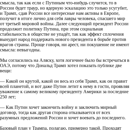
смысла, так как если с Путиным что-нибудь случится, то в
России будет траур, но ядерную эскалацию это только усугубит,
и Трамп, сдав России все интересные нам активы в Европе,
получит в итоге лично для себя лавры человека, спасшего мир
от третьей мировой войны. Далее следующий президент России
продолжит политику Путина, при этом социальная
стабильность в обществе не упадёт, так как эффект сплочения
вынудит народ поддержать нового президента в борьбе против
врагов страны. Проще говоря, ни арест, ни покушение не имеют
смысла: невыгодны.
Мы согласились на Аляску, хотя логичнее было бы встречаться в
ОАЭ, потому что Дональд Трамп хотел показать публике две
вещи:
— Какой он крутой, какой он весь из себя Трамп, как он правит
всей планетой, и вот даже Путин летит к нему в гости, проявляя
уважение к самому великому президенту Америки за последние
250 лет;
— Как Путин хочет закончить войну и заключить мирный
договор, тогда как другая сторона отказывается от всех
разумных предложений России и хочет воевать до последнего.
Базовый план у Трампа, полагаю, примерно такой. Проходят