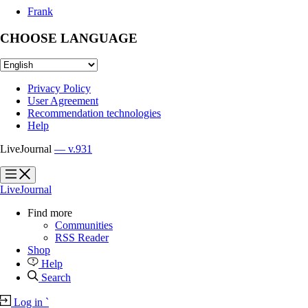
Frank
CHOOSE LANGUAGE
Privacy Policy
User Agreement
Recommendation technologies
Help
LiveJournal
— v.931
?
?
LiveJournal
Find more
Communities
RSS Reader
Shop
Help
Search
Log in
`