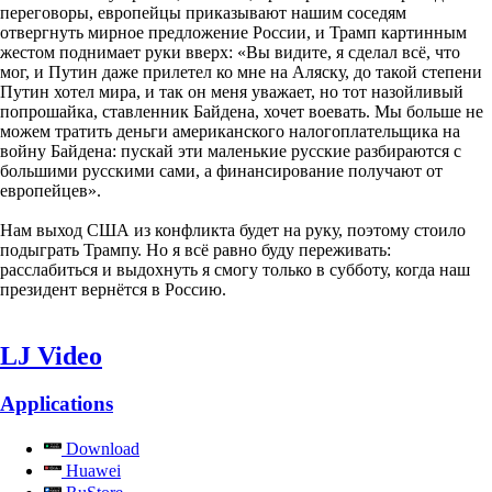
переговоры, европейцы приказывают нашим соседям
отвергнуть мирное предложение России, и Трамп картинным
жестом поднимает руки вверх: «Вы видите, я сделал всё, что
мог, и Путин даже прилетел ко мне на Аляску, до такой степени
Путин хотел мира, и так он меня уважает, но тот назойливый
попрошайка, ставленник Байдена, хочет воевать. Мы больше не
можем тратить деньги американского налогоплательщика на
войну Байдена: пускай эти маленькие русские разбираются с
большими русскими сами, а финансирование получают от
европейцев».
Нам выход США из конфликта будет на руку, поэтому стоило
подыграть Трампу. Но я всё равно буду переживать:
расслабиться и выдохнуть я смогу только в субботу, когда наш
президент вернётся в Россию.
LJ Video
Applications
Download
Huawei