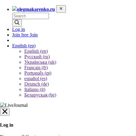
olegmakarenko.ru
Log in
Join free
Join
English
(en)
English (en)
Русский (ru)
Українська (uk)
Français (fr)
Português (pt)
español (es)
Deutsch (de)
Italiano (it)
Беларуская (be)
Log in