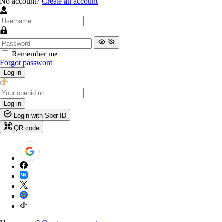
No account?
Create an account
Remember me
Forgot password
Log in
Log in
Login with Sber ID
QR code