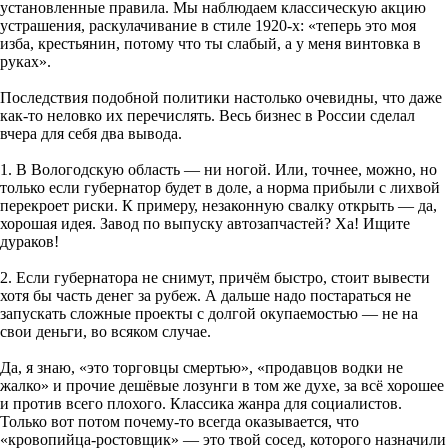
установленные правила. Мы наблюдаем классическую акцию
устрашения, раскулачивание в стиле 1920-х: «теперь это моя
изба, крестьянин, потому что ты слабый, а у меня винтовка в
руках».
Последствия подобной политики настолько очевидны, что даже
как-то неловко их перечислять. Весь бизнес в России сделал
вчера для себя два вывода.
1. В Вологодскую область — ни ногой. Или, точнее, можно, но
только если губернатор будет в доле, а норма прибыли с лихвой
перекроет риски. К примеру, незаконную свалку открыть — да,
хорошая идея. Завод по выпуску автозапчастей? Ха! Ищите
дураков!
2. Если губернатора не снимут, причём быстро, стоит вывести
хотя бы часть денег за рубеж. А дальше надо постараться не
запускать сложные проекты с долгой окупаемостью — не на
свои деньги, во всяком случае.
Да, я знаю, «это торговцы смертью», «продавцов водки не
жалко» и прочие дешёвые лозунги в том же духе, за всё хорошее
и против всего плохого. Классика жанра для социалистов.
Только вот потом почему-то всегда оказывается, что
«кровопийца-ростовщик» — это твой сосед, которого назначили