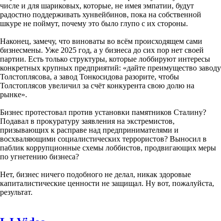
числе и для шариковых, которые, не имея эмпатии, будут
радостно поддерживать хунвейбинов, пока на собственной
шкуре не поймут, почему это было глупо с их стороны.
Наконец, замечу, что виноваты во всём происходящем сами
бизнесмены. Уже 2025 год, а у бизнеса до сих пор нет своей
партии. Есть только структуры, которые лоббируют интересы
конкретных крупных предприятий: «дайте преимущество заводу
Толстоплясова, а завод Тонкосидова разорите, чтобы
Толстоплясов увеличил за счёт конкурента свою долю на
рынке».
Бизнес протестовал против установки памятников Сталину?
Подавал в прокуратуру заявления на экстремистов,
призывающих к расправе над предпринимателями и
восхваляющими социалистических террористов? Выносил в
паблик коррупционные схемы лоббистов, продвигающих меры
по угнетению бизнеса?
Нет, бизнес ничего подобного не делал, никак здоровые
капиталистические ценности не защищал. Ну вот, пожалуйста,
результат.