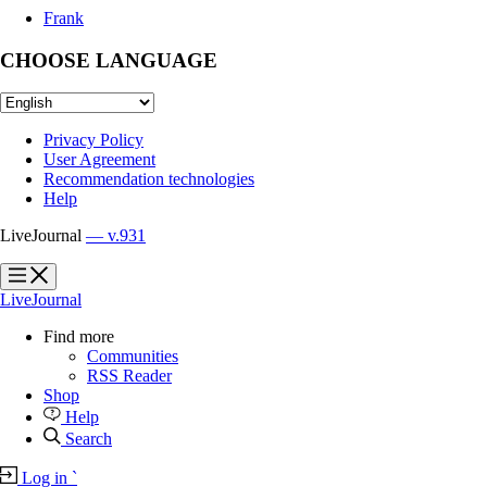
Frank
CHOOSE LANGUAGE
Privacy Policy
User Agreement
Recommendation technologies
Help
LiveJournal
— v.931
?
?
LiveJournal
Find more
Communities
RSS Reader
Shop
Help
Search
Log in
`