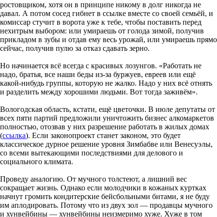
ростовщиком, хотя он в принципе никому в долг никогда не
давал. А потом сосед гибнет в ссылке вместе со своей семьёй, и
комиссар стучит в ворота уже к тебе, чтобы поставить перед
нехитрым выбором: или умираешь от голода зимой, получив
прикладом в зубы и отдав ему весь урожай, или умираешь прямо
сейчас, получив пулю за отказ сдавать зерно.
Но начинается всё всегда с красивых лозунгов. «Работать не
надо, братья, все наши беды из-за буржуев, евреев или ещё
какой-нибудь группы, которую не жалко. Надо у них всё отнять
и разделить между хорошими людьми. Вот тогда заживём».
Вологодская область, кстати, ещё цветочки. В июле депутаты от
всех пяти партий предложили уничтожить бизнес алкомаркетов
полностью, отозвав у них разрешение работать в жилых домах
(
ссылка
). Если законопроект станет законом, это будет
классическое дурное решение уровня Зимбабве или Венесуэлы,
со всеми вытекающими последствиями для делового и
социального климата.
Проведу аналогию. От мучного толстеют, а лишний вес
сокращает жизнь. Однако если молодчики в кожаных куртках
начнут громить кондитерские бейсбольными битами, я не буду
им аплодировать. Потому что из двух зол — продавцы мучного
и хунвейбины — хунвейбины неизмеримо хуже. Хуже в том