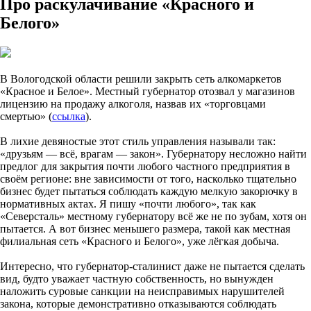
Про раскулачивание «Красного и
Белого»
В Вологодской области решили закрыть сеть алкомаркетов
«Красное и Белое». Местный губернатор отозвал у магазинов
лицензию на продажу алкоголя, назвав их «торговцами
смертью» (
ссылка
).
В лихие девяностые этот стиль управления называли так:
«друзьям — всё, врагам — закон». Губернатору несложно найти
предлог для закрытия почти любого частного предприятия в
своём регионе: вне зависимости от того, насколько тщательно
бизнес будет пытаться соблюдать каждую мелкую закорючку в
нормативных актах. Я пишу «почти любого», так как
«Северсталь» местному губернатору всё же не по зубам, хотя он
пытается. А вот бизнес меньшего размера, такой как местная
филиальная сеть «Красного и Белого», уже лёгкая добыча.
Интересно, что губернатор-сталинист даже не пытается сделать
вид, будто уважает частную собственность, но вынужден
наложить суровые санкции на неисправимых нарушителей
закона, которые демонстративно отказываются соблюдать