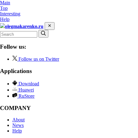
Main
Top
Interesting
Help
olegmakarenko.ru
Follow us:
Follow us on Twitter
Applications
Download
Huawei
RuStore
COMPANY
About
News
Help