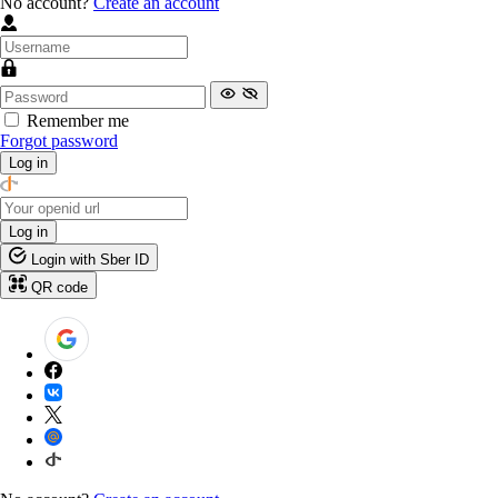
No account?
Create an account
Remember me
Forgot password
Log in
Log in
Login with Sber ID
QR code