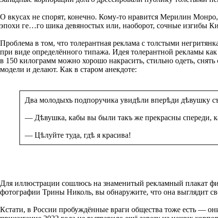
О вкусах не спорят, конечно. Кому-то нравится Мерилин Монро
эпохи ге…го шика девяностых или, наоборот, сочные изгибы К
Проблема в том, что толерантная реклама с толстыми негритян
при виде определённого типажа. Идея толерантной рекламы как р
в 150 килограмм можно хорошо накрасить, стильно одеть, снять
модели и делают. Как в старом анекдоте:
Два молодыхъ подпоручика увидѣли вперѣди дѣвушку съ 
— Дѣвушка, кабы вы были такъ же прекрасны спереди, ка
— Цѣлуйте туда, гдѣ я красива!
Для иллюстрации сошлюсь на знаменитый рекламный плакат фи
фотографии Трины Николь, вы обнаружите, что она выглядит свое
Кстати, в России пробуждённые враги общества тоже есть — он