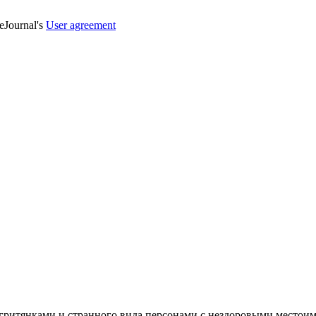
veJournal's
User agreement
гритянками и странного вида персонами с нездоровыми местоим