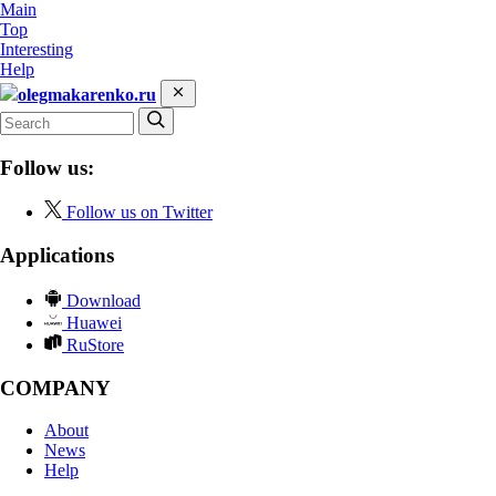
Main
Top
Interesting
Help
olegmakarenko.ru
Follow us:
Follow us on Twitter
Applications
Download
Huawei
RuStore
COMPANY
About
News
Help