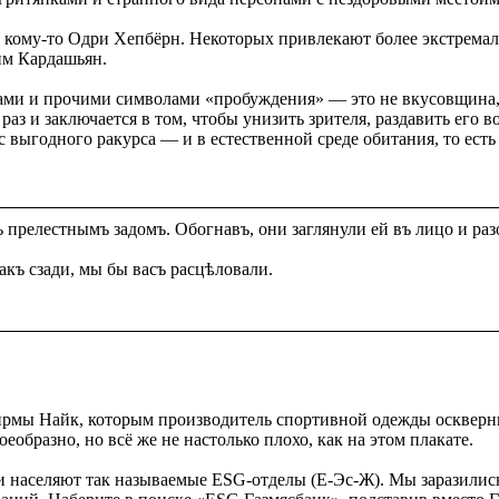
, кому-то Одри Хепбёрн. Некоторых привлекают более экстрема
им Кардашьян.
ками и прочими символами «пробуждения» — это не вкусовщина,
аз и заключается в том, чтобы унизить зрителя, раздавить его 
 с выгодного ракурса — и в естественной среде обитания, то е
прелестнымъ задомъ. Обогнавъ, они заглянули ей въ лицо и раз
къ сзади, мы бы васъ расцѣловали.
рмы Найк, которым производитель спортивной одежды оскверни
образно, но всё же не настолько плохо, как на этом плакате.
и населяют так называемые ESG-отделы (Е-Эс-Ж). Мы заразились