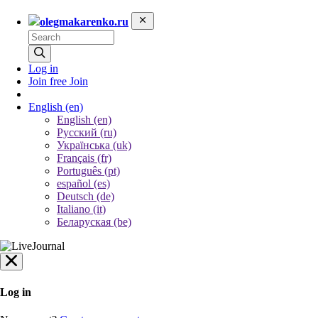
olegmakarenko.ru
Log in
Join free
Join
English
(en)
English (en)
Русский (ru)
Українська (uk)
Français (fr)
Português (pt)
español (es)
Deutsch (de)
Italiano (it)
Беларуская (be)
Log in