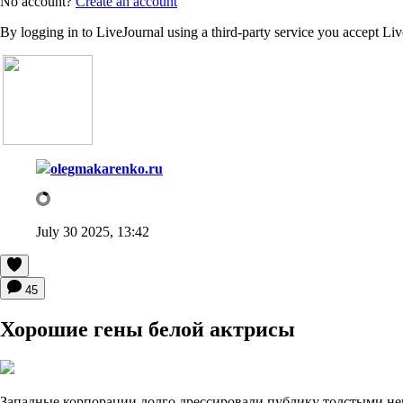
No account?
Create an account
By logging in to LiveJournal using a third-party service you accept Li
olegmakarenko.ru
July 30 2025, 13:42
45
Хорошие гены белой актрисы
Западные корпорации долго дрессировали публику толстыми не