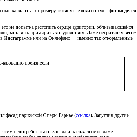
льные варианты: к примеру, обтянутые кожей скулы фотомоделей
 это не попытка растопить сердце аудитории, облизывающейся
волю, заставить примириться с уродством. Даже негритянку весом
сть в Инстаграмме или на Онлифанс — именно так откормленные
очарованно произнесли:
л фасад парижской Оперы Гарнье (
ссылка
). Загуглив другие
 этим непотребством от Запада и, к сожалению, даже