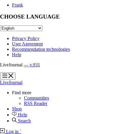
Frank
CHOOSE LANGUAGE
Privacy Policy
User Agreement
Recommendation technologies
Help
LiveJournal
— v.931
?
?
LiveJournal
Find more
Communities
RSS Reader
Shop
Help
Search
Log in
`