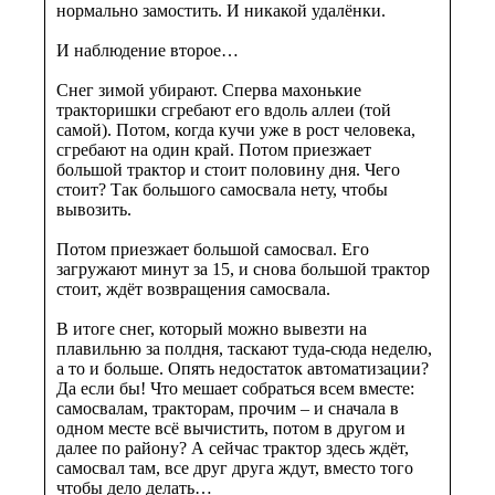
нормально замостить. И никакой удалёнки.
И наблюдение второе…
Снег зимой убирают. Сперва махонькие
тракторишки сгребают его вдоль аллеи (той
самой). Потом, когда кучи уже в рост человека,
сгребают на один край. Потом приезжает
большой трактор и стоит половину дня. Чего
стоит? Так большого самосвала нету, чтобы
вывозить.
Потом приезжает большой самосвал. Его
загружают минут за 15, и снова большой трактор
стоит, ждёт возвращения самосвала.
В итоге снег, который можно вывезти на
плавильню за полдня, таскают туда-сюда неделю,
а то и больше. Опять недостаток автоматизации?
Да если бы! Что мешает собраться всем вместе:
самосвалам, тракторам, прочим – и сначала в
одном месте всё вычистить, потом в другом и
далее по району? А сейчас трактор здесь ждёт,
самосвал там, все друг друга ждут, вместо того
чтобы дело делать…