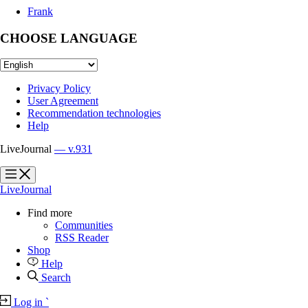
Frank
CHOOSE LANGUAGE
Privacy Policy
User Agreement
Recommendation technologies
Help
LiveJournal
— v.931
?
?
LiveJournal
Find more
Communities
RSS Reader
Shop
Help
Search
Log in
`