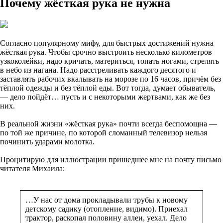
Почему жёсткая рука не нужна
Согласно популярному мифу, для быстрых достижений нужна
жёсткая рука. Чтобы срочно выстроить несколько километров
узкоколейки, надо кричать, материться, топать ногами, стрелять
в небо из нагана. Надо расстреливать каждого десятого и
заставлять рабочих вкалывать на морозе по 16 часов, причём без
тёплой одежды и без тёплой еды. Вот тогда, думает обыватель,
— дело пойдёт… пусть и с некоторыми жертвами, как же без
них.
В реальной жизни «жёсткая рука» почти всегда беспомощна —
по той же причине, по которой сломанный телевизор нельзя
починить ударами молотка.
Процитирую для иллюстрации пришедшее мне на почту письмо
читателя Михаила:
…У нас от дома прокладывали трубы к новому
детскому садику (отопление, видимо). Приехал
трактор, раскопал половину аллеи, уехал. Дело