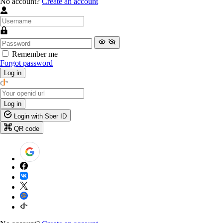
No account?
Create an account
Remember me
Forgot password
Log in
Log in
Login with Sber ID
QR code