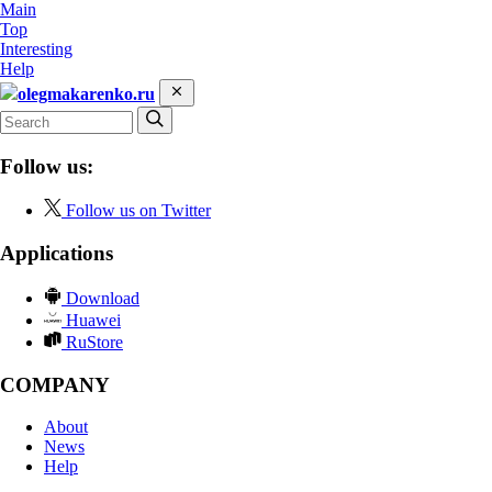
Main
Top
Interesting
Help
olegmakarenko.ru
Follow us:
Follow us on Twitter
Applications
Download
Huawei
RuStore
COMPANY
About
News
Help