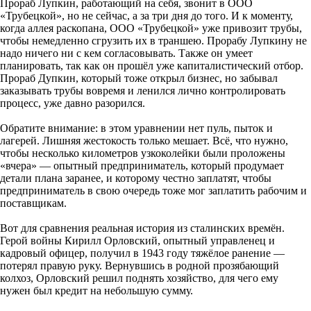
Прораб Лупкин, работающий на себя, звонит в ООО
«Трубецкой», но не сейчас, а за три дня до того. И к моменту,
когда аллея раскопана, ООО «Трубецкой» уже привозит трубы,
чтобы немедленно сгрузить их в траншею. Прорабу Лупкину не
надо ничего ни с кем согласовывать. Также он умеет
планировать, так как он прошёл уже капиталистический отбор.
Прораб Дупкин, который тоже открыл бизнес, но забывал
заказывать трубы вовремя и ленился лично контролировать
процесс, уже давно разорился.
Обратите внимание: в этом уравнении нет пуль, пыток и
лагерей. Лишняя жестокость только мешает. Всё, что нужно,
чтобы несколько километров узкоколейки были проложены
«вчера» — опытный предприниматель, который продумает
детали плана заранее, и которому честно заплатят, чтобы
предприниматель в свою очередь тоже мог заплатить рабочим и
поставщикам.
Вот для сравнения реальная история из сталинских времён.
Герой войны Кирилл Орловский, опытный управленец и
кадровый офицер, получил в 1943 году тяжёлое ранение —
потерял правую руку. Вернувшись в родной прозябающий
колхоз, Орловский решил поднять хозяйство, для чего ему
нужен был кредит на небольшую сумму.