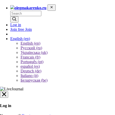
olegmakarenko.ru
Log in
Join free
Join
English
(en)
English (en)
Русский (ru)
Українська (uk)
Français (fr)
Português (pt)
español (es)
Deutsch (de)
Italiano (it)
Беларуская (be)
Log in