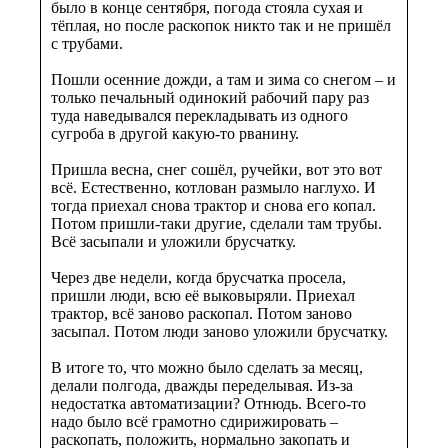
было в конце сентября, погода стояла сухая и
тёплая, но после раскопок никто так и не пришёл
с трубами.
Пошли осенние дожди, а там и зима со снегом – и
только печальный одинокий рабочий пару раз
туда наведывался перекладывать из одного
сугроба в другой какую-то рванину.
Пришла весна, снег сошёл, ручейки, вот это вот
всё. Естественно, котлован размыло наглухо. И
тогда приехал снова трактор и снова его копал.
Потом пришли-таки другие, сделали там трубы.
Всё засыпали и уложили брусчатку.
Через две недели, когда брусчатка просела,
пришли люди, всю её выковыряли. Приехал
трактор, всё заново раскопал. Потом заново
засыпал. Потом люди заново уложили брусчатку.
В итоге то, что можно было сделать за месяц,
делали полгода, дважды переделывая. Из-за
недостатка автоматизации? Отнюдь. Всего-то
надо было всё грамотно сдирижировать –
раскопать, положить, нормально закопать и