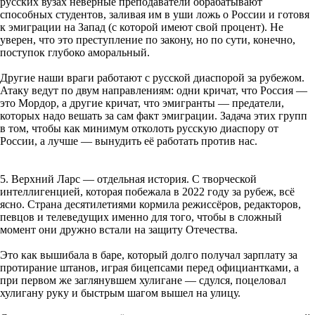
русских вузах неверные преподаватели обрабатывают
способных студентов, заливая им в уши ложь о России и готовя
к эмиграции на Запад (с которой имеют свой процент). Не
уверен, что это преступление по закону, но по сути, конечно,
поступок глубоко аморальный.
Другие наши враги работают с русской диаспорой за рубежом.
Атаку ведут по двум направлениям: одни кричат, что Россия —
это Мордор, а другие кричат, что эмигранты — предатели,
которых надо вешать за сам факт эмиграции. Задача этих групп
в том, чтобы как минимум отколоть русскую диаспору от
России, а лучше — вынудить её работать против нас.
5. Верхний Ларс — отдельная история. С творческой
интеллигенцией, которая побежала в 2022 году за рубеж, всё
ясно. Страна десятилетиями кормила режиссёров, редакторов,
певцов и телеведущих именно для того, чтобы в сложный
момент они дружно встали на защиту Отечества.
Это как вышибала в баре, который долго получал зарплату за
протирание штанов, играя бицепсами перед официантками, а
при первом же заглянувшем хулигане — сдулся, поцеловал
хулигану руку и быстрым шагом вышел на улицу.