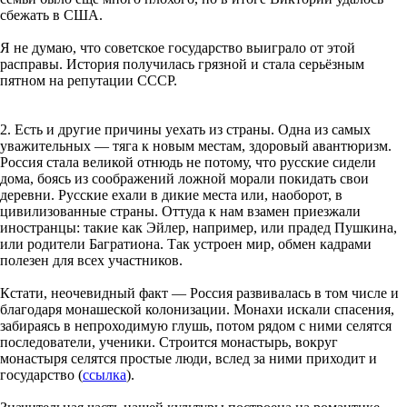
сбежать в США.
Я не думаю, что советское государство выиграло от этой
расправы. История получилась грязной и стала серьёзным
пятном на репутации СССР.
2. Есть и другие причины уехать из страны. Одна из самых
уважительных — тяга к новым местам, здоровый авантюризм.
Россия стала великой отнюдь не потому, что русские сидели
дома, боясь из соображений ложной морали покидать свои
деревни. Русские ехали в дикие места или, наоборот, в
цивилизованные страны. Оттуда к нам взамен приезжали
иностранцы: такие как Эйлер, например, или прадед Пушкина,
или родители Багратиона. Так устроен мир, обмен кадрами
полезен для всех участников.
Кстати, неочевидный факт — Россия развивалась в том числе и
благодаря монашеской колонизации. Монахи искали спасения,
забираясь в непроходимую глушь, потом рядом с ними селятся
последователи, ученики. Строится монастырь, вокруг
монастыря селятся простые люди, вслед за ними приходит и
государство (
ссылка
).