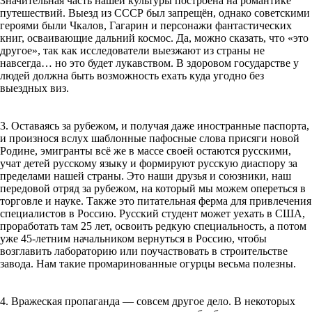
Значительная часть нашей культуры построена на романтике
путешествий. Выезд из СССР был запрещён, однако советскими
героями были Чкалов, Гагарин и персонажи фантастических
книг, осваивающие дальний космос. Да, можно сказать, что «это
другое», так как исследователи выезжают из страны не
навсегда… но это будет лукавством. В здоровом государстве у
людей должна быть возможность ехать куда угодно без
выездных виз.
3. Оставаясь за рубежом, и получая даже иностранные паспорта,
и произнося вслух шаблонные пафосные слова присяги новой
Родине, эмигранты всё же в массе своей остаются русскими,
учат детей русскому языку и формируют русскую диаспору за
пределами нашей страны. Это наши друзья и союзники, наш
передовой отряд за рубежом, на который мы можем опереться в
торговле и науке. Также это питательная ферма для привлечения
специалистов в Россию. Русский студент может уехать в США,
проработать там 25 лет, освоить редкую специальность, а потом
уже 45-летним начальником вернуться в Россию, чтобы
возглавить лабораторию или поучаствовать в строительстве
завода. Нам такие промаринованные огурцы весьма полезны.
4. Вражеская пропаганда — совсем другое дело. В некоторых