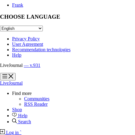
Frank
CHOOSE LANGUAGE
Privacy Policy
User Agreement
Recommendation technologies
Help
LiveJournal
— v.931
?
?
LiveJournal
Find more
Communities
RSS Reader
Shop
Help
Search
Log in
`