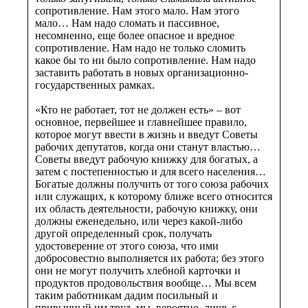
сопротивление. Нам этого мало. Нам этого
мало… Нам надо сломать и пассивное,
несомненно, еще более опасное и вредное
сопротивление. Нам надо не только сломить
какое бы то ни было сопротивление. Нам надо
заставить работать в новых организационно-
государственных рамках.
«Кто не работает, тот не должен есть» – вот
основное, первейшее и главнейшее правило,
которое могут ввести в жизнь и введут Советы
рабочих депутатов, когда они станут властью…
Советы введут рабочую книжку для богатых, a
затем с постепенностью и для всего населения…
Богатые должны получить от того союза рабочих
или служащих, к которому ближе всего относится
их область деятельности, рабочую книжку, они
должны еженедельно, или через какой-либо
другой определенный срок, получать
удостоверение от этого союза, что ими
добросовестно выполняется их работа; без этого
они не могут получить хлебной карточки и
продуктов продовольствия вообще… Мы всем
таким работникам дадим посильный и
привычный им труд, мы, вероятно, лишь с