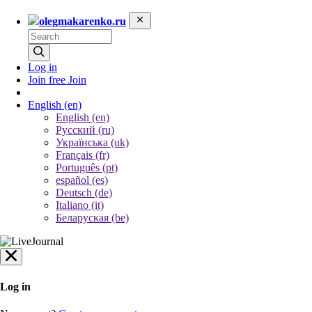
olegmakarenko.ru
Log in
Join free
Join
English
(en)
English (en)
Русский (ru)
Українська (uk)
Français (fr)
Português (pt)
español (es)
Deutsch (de)
Italiano (it)
Беларуская (be)
Log in