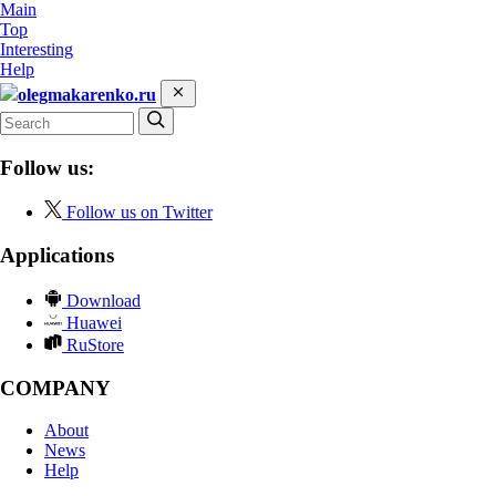
Main
Top
Interesting
Help
olegmakarenko.ru
Follow us:
Follow us on Twitter
Applications
Download
Huawei
RuStore
COMPANY
About
News
Help