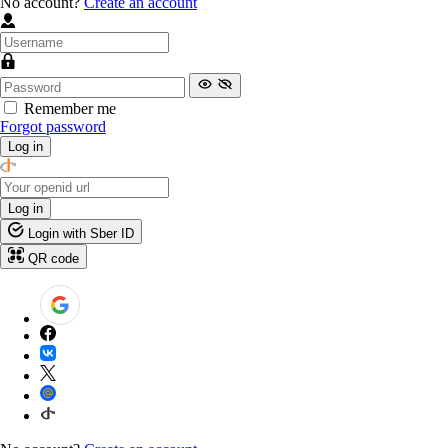
No account?
Create an account
Remember me
Forgot password
Log in
Log in
Login with Sber ID
QR code