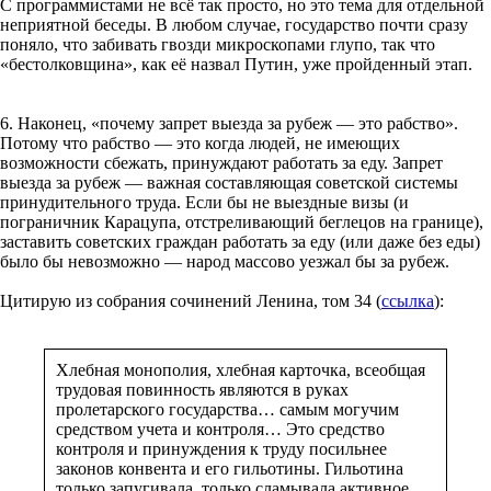
С программистами не всё так просто, но это тема для отдельной
неприятной беседы. В любом случае, государство почти сразу
поняло, что забивать гвозди микроскопами глупо, так что
«бестолковщина», как её назвал Путин, уже пройденный этап.
6. Наконец, «почему запрет выезда за рубеж — это рабство».
Потому что рабство — это когда людей, не имеющих
возможности сбежать, принуждают работать за еду. Запрет
выезда за рубеж — важная составляющая советской системы
принудительного труда. Если бы не выездные визы (и
пограничник Карацупа, отстреливающий беглецов на границе),
заставить советских граждан работать за еду (или даже без еды)
было бы невозможно — народ массово уезжал бы за рубеж.
Цитирую из собрания сочинений Ленина, том 34 (
ссылка
):
Хлебная монополия, хлебная карточка, всеобщая
трудовая повинность являются в руках
пролетарского государства… самым могучим
средством учета и контроля… Это средство
контроля и принуждения к труду посильнее
законов конвента и его гильотины. Гильотина
только запугивала, только сламывала активное