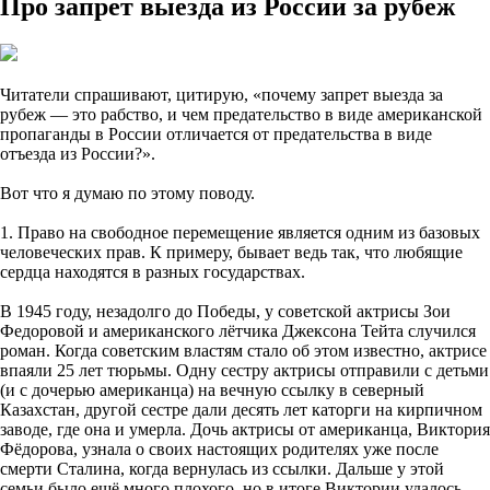
Про запрет выезда из России за рубеж
Читатели спрашивают, цитирую, «почему запрет выезда за
рубеж — это рабство, и чем предательство в виде американской
пропаганды в России отличается от предательства в виде
отъезда из России?».
Вот что я думаю по этому поводу.
1. Право на свободное перемещение является одним из базовых
человеческих прав. К примеру, бывает ведь так, что любящие
сердца находятся в разных государствах.
В 1945 году, незадолго до Победы, у советской актрисы Зои
Федоровой и американского лётчика Джексона Тейта случился
роман. Когда советским властям стало об этом известно, актрисе
впаяли 25 лет тюрьмы. Одну сестру актрисы отправили с детьми
(и с дочерью американца) на вечную ссылку в северный
Казахстан, другой сестре дали десять лет каторги на кирпичном
заводе, где она и умерла. Дочь актрисы от американца, Виктория
Фёдорова, узнала о своих настоящих родителях уже после
смерти Сталина, когда вернулась из ссылки. Дальше у этой
семьи было ещё много плохого, но в итоге Виктории удалось