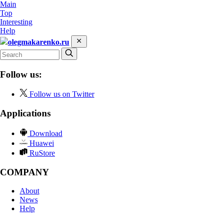
Main
Top
Interesting
Help
olegmakarenko.ru
Follow us:
Follow us on Twitter
Applications
Download
Huawei
RuStore
COMPANY
About
News
Help