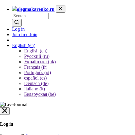
olegmakarenko.ru
Log in
Join free
Join
English
(en)
English (en)
Русский (ru)
Українська (uk)
Français (fr)
Português (pt)
español (es)
Deutsch (de)
Italiano (it)
Беларуская (be)
Log in