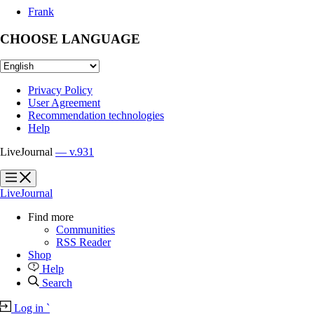
Frank
CHOOSE LANGUAGE
Privacy Policy
User Agreement
Recommendation technologies
Help
LiveJournal
— v.931
?
?
LiveJournal
Find more
Communities
RSS Reader
Shop
Help
Search
Log in
`