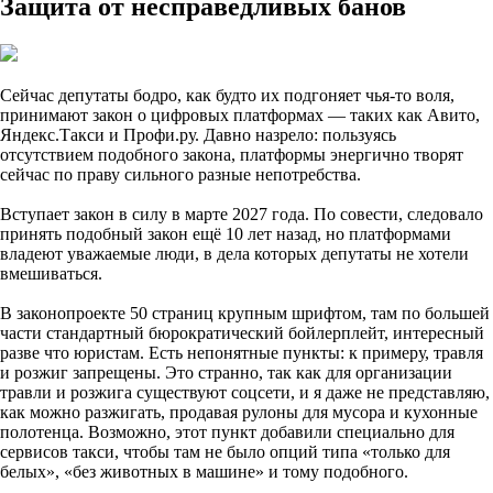
Защита от несправедливых банов
Сейчас депутаты бодро, как будто их подгоняет чья-то воля,
принимают закон о цифровых платформах — таких как Авито,
Яндекс.Такси и Профи.ру. Давно назрело: пользуясь
отсутствием подобного закона, платформы энергично творят
сейчас по праву сильного разные непотребства.
Вступает закон в силу в марте 2027 года. По совести, следовало
принять подобный закон ещё 10 лет назад, но платформами
владеют уважаемые люди, в дела которых депутаты не хотели
вмешиваться.
В законопроекте 50 страниц крупным шрифтом, там по большей
части стандартный бюрократический бойлерплейт, интересный
разве что юристам. Есть непонятные пункты: к примеру, травля
и розжиг запрещены. Это странно, так как для организации
травли и розжига существуют соцсети, и я даже не представляю,
как можно разжигать, продавая рулоны для мусора и кухонные
полотенца. Возможно, этот пункт добавили специально для
сервисов такси, чтобы там не было опций типа «только для
белых», «без животных в машине» и тому подобного.