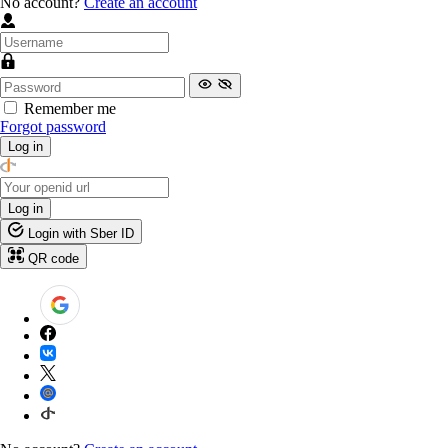
No account?
Create an account
Remember me
Forgot password
Log in
Log in
Login with Sber ID
QR code