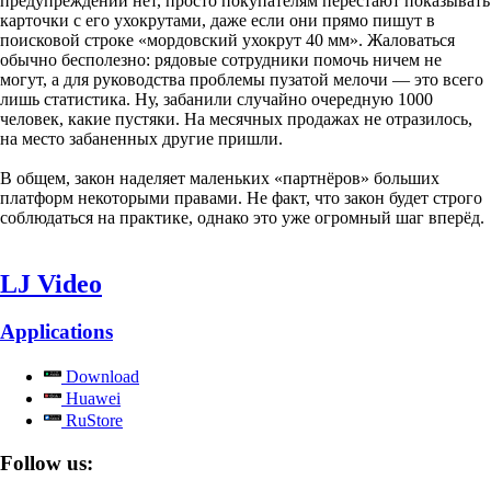
предупреждений нет, просто покупателям перестают показывать
карточки с его ухокрутами, даже если они прямо пишут в
поисковой строке «мордовский ухокрут 40 мм». Жаловаться
обычно бесполезно: рядовые сотрудники помочь ничем не
могут, а для руководства проблемы пузатой мелочи — это всего
лишь статистика. Ну, забанили случайно очередную 1000
человек, какие пустяки. На месячных продажах не отразилось,
на место забаненных другие пришли.
В общем, закон наделяет маленьких «партнёров» больших
платформ некоторыми правами. Не факт, что закон будет строго
соблюдаться на практике, однако это уже огромный шаг вперёд.
LJ Video
Applications
Download
Huawei
RuStore
Follow us: