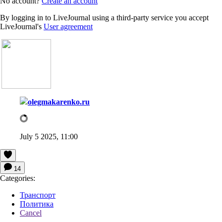
No account?
Create an account
By logging in to LiveJournal using a third-party service you accept
LiveJournal's
User agreement
olegmakarenko.ru
July 5 2025, 11:00
14
Categories:
Транспорт
Политика
Cancel