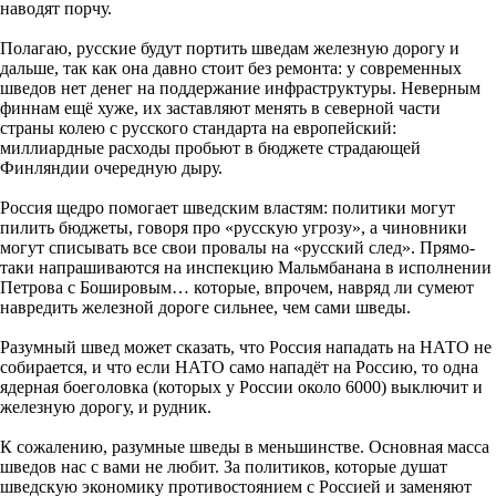
наводят порчу.
Полагаю, русские будут портить шведам железную дорогу и
дальше, так как она давно стоит без ремонта: у современных
шведов нет денег на поддержание инфраструктуры. Неверным
финнам ещё хуже, их заставляют менять в северной части
страны колею с русского стандарта на европейский:
миллиардные расходы пробьют в бюджете страдающей
Финляндии очередную дыру.
Россия щедро помогает шведским властям: политики могут
пилить бюджеты, говоря про «русскую угрозу», а чиновники
могут списывать все свои провалы на «русский след». Прямо-
таки напрашиваются на инспекцию Мальмбанана в исполнении
Петрова с Бошировым… которые, впрочем, навряд ли сумеют
навредить железной дороге сильнее, чем сами шведы.
Разумный швед может сказать, что Россия нападать на НАТО не
собирается, и что если НАТО само нападёт на Россию, то одна
ядерная боеголовка (которых у России около 6000) выключит и
железную дорогу, и рудник.
К сожалению, разумные шведы в меньшинстве. Основная масса
шведов нас с вами не любит. За политиков, которые душат
шведскую экономику противостоянием с Россией и заменяют