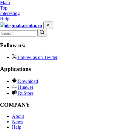
Main
Top
Interesting
Help
olegmakarenko.ru
Follow us:
Follow us on Twitter
Applications
Download
Huawei
RuStore
COMPANY
About
News
Help