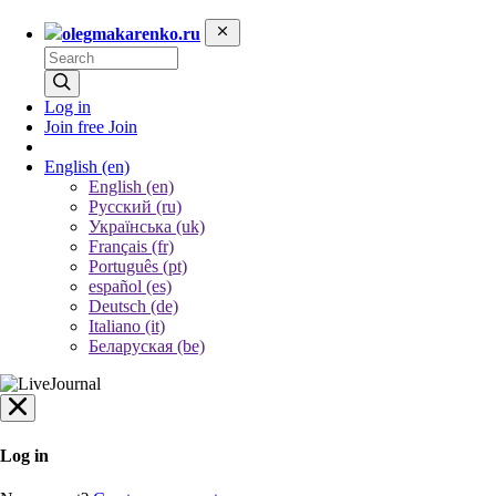
olegmakarenko.ru
Log in
Join free
Join
English
(en)
English (en)
Русский (ru)
Українська (uk)
Français (fr)
Português (pt)
español (es)
Deutsch (de)
Italiano (it)
Беларуская (be)
Log in