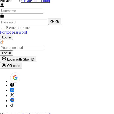
No account?
Create an account
Remember me
Forgot password
Log in
Log in
Login with Sber ID
QR code