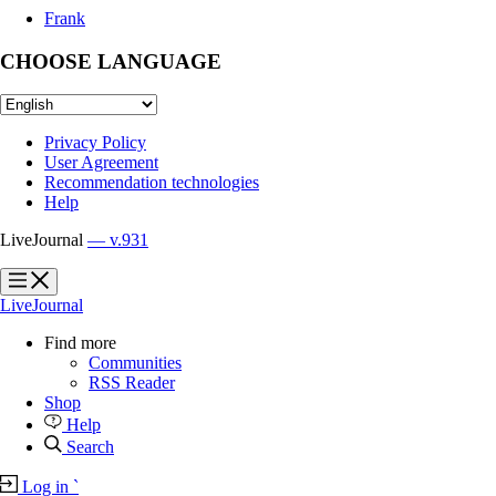
Frank
CHOOSE LANGUAGE
Privacy Policy
User Agreement
Recommendation technologies
Help
LiveJournal
— v.931
?
?
LiveJournal
Find more
Communities
RSS Reader
Shop
Help
Search
Log in
`