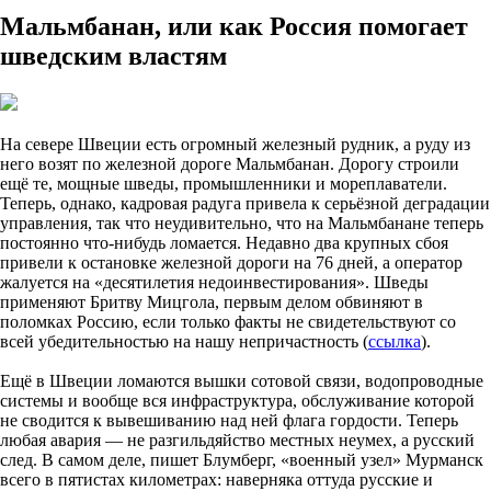
Мальмбанан, или как Россия помогает
шведским властям
На севере Швеции есть огромный железный рудник, а руду из
него возят по железной дороге Мальмбанан. Дорогу строили
ещё те, мощные шведы, промышленники и мореплаватели.
Теперь, однако, кадровая радуга привела к серьёзной деградации
управления, так что неудивительно, что на Мальмбанане теперь
постоянно что-нибудь ломается. Недавно два крупных сбоя
привели к остановке железной дороги на 76 дней, а оператор
жалуется на «десятилетия недоинвестирования». Шведы
применяют Бритву Мицгола, первым делом обвиняют в
поломках Россию, если только факты не свидетельствуют со
всей убедительностью на нашу непричастность (
ссылка
).
Ещё в Швеции ломаются вышки сотовой связи, водопроводные
системы и вообще вся инфраструктура, обслуживание которой
не сводится к вывешиванию над ней флага гордости. Теперь
любая авария — не разгильдяйство местных неумех, а русский
след. В самом деле, пишет Блумберг, «военный узел» Мурманск
всего в пятистах километрах: наверняка оттуда русские и