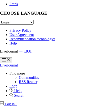
Frank
CHOOSE LANGUAGE
Privacy Policy
User Agreement
Recommendation technologies
Help
LiveJournal
— v.931
?
?
LiveJournal
Find more
Communities
RSS Reader
Shop
Help
Search
Log in
`