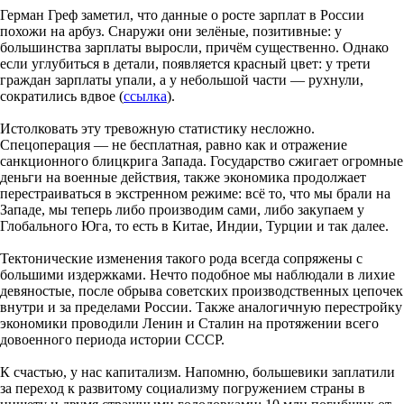
Герман Греф заметил, что данные о росте зарплат в России
похожи на арбуз. Снаружи они зелёные, позитивные: у
большинства зарплаты выросли, причём существенно. Однако
если углубиться в детали, появляется красный цвет: у трети
граждан зарплаты упали, а у небольшой части — рухнули,
сократились вдвое (
ссылка
).
Истолковать эту тревожную статистику несложно.
Спецоперация — не бесплатная, равно как и отражение
санкционного блицкрига Запада. Государство сжигает огромные
деньги на военные действия, также экономика продолжает
перестраиваться в экстренном режиме: всё то, что мы брали на
Западе, мы теперь либо производим сами, либо закупаем у
Глобального Юга, то есть в Китае, Индии, Турции и так далее.
Тектонические изменения такого рода всегда сопряжены с
большими издержками. Нечто подобное мы наблюдали в лихие
девяностые, после обрыва советских производственных цепочек
внутри и за пределами России. Также аналогичную перестройку
экономики проводили Ленин и Сталин на протяжении всего
довоенного периода истории СССР.
К счастью, у нас капитализм. Напомню, большевики заплатили
за переход к развитому социализму погружением страны в