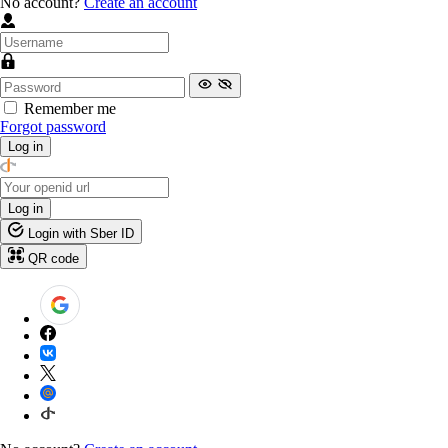
No account?
Create an account
Remember me
Forgot password
Log in
Log in
Login with Sber ID
QR code