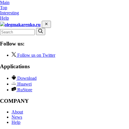
Main
Top
Interesting
Help
olegmakarenko.ru
Follow us:
Follow us on Twitter
Applications
Download
Huawei
RuStore
COMPANY
About
News
Help