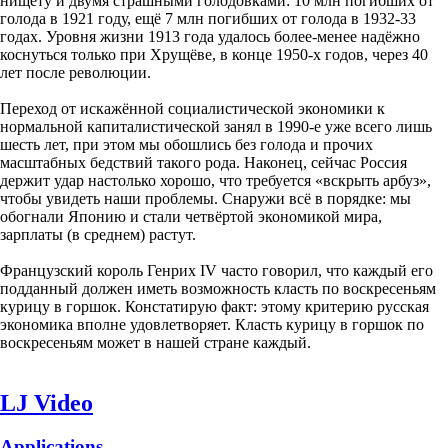
нищету и двумя страшными голодовками: 10 млн погибших от
голода в 1921 году, ещё 7 млн погибших от голода в 1932-33
годах. Уровня жизни 1913 года удалось более-менее надёжно
коснуться только при Хрущёве, в конце 1950-х годов, через 40
лет после революции.
Переход от искажённой социалистической экономики к
нормальной капиталистической занял в 1990-е уже всего лишь
шесть лет, при этом мы обошлись без голода и прочих
масштабных бедствий такого рода. Наконец, сейчас Россия
держит удар настолько хорошо, что требуется «вскрыть арбуз»,
чтобы увидеть наши проблемы. Снаружи всё в порядке: мы
обогнали Японию и стали четвёртой экономикой мира,
зарплаты (в среднем) растут.
Французский король Генрих IV часто говорил, что каждый его
подданный должен иметь возможность класть по воскресеньям
курицу в горшок. Констатирую факт: этому критерию русская
экономика вполне удовлетворяет. Класть курицу в горшок по
воскресеньям может в нашей стране каждый.
LJ Video
Applications