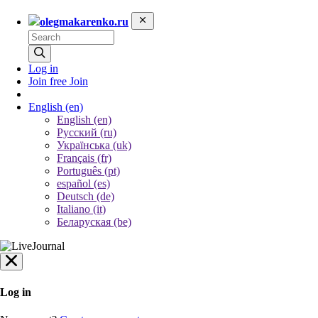
olegmakarenko.ru
Log in
Join free
Join
English
(en)
English (en)
Русский (ru)
Українська (uk)
Français (fr)
Português (pt)
español (es)
Deutsch (de)
Italiano (it)
Беларуская (be)
Log in