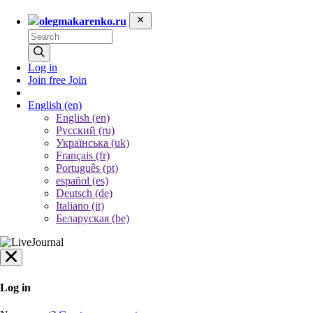
olegmakarenko.ru
Log in
Join free
Join
English
(en)
English (en)
Русский (ru)
Українська (uk)
Français (fr)
Português (pt)
español (es)
Deutsch (de)
Italiano (it)
Беларуская (be)
Log in