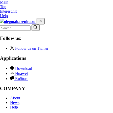
Main
Top
Interesting
Help
olegmakarenko.ru
Follow us:
Follow us on Twitter
Applications
Download
Huawei
RuStore
COMPANY
About
News
Help