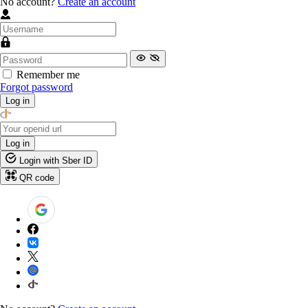
No account?
Create an account
Remember me
Forgot password
Log in
Log in
Login with Sber ID
QR code