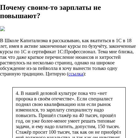
Почему своим-то зарплаты не
повышают?
В Школе Капитализма я рассказываю, как вкатиться в 1С в 18
лет, имея в активе законченные курсы по бухучёту, законченные
курсы по 1С и сертификат 1С:Профессионал. Тема мне близка,
так что даже краткое перечисление нюансов и хитростей
растянулось на несколько страниц, однако на широкое
обсуждение из-за пейволла я хочу вынести только одну
странную традицию. Цитирую (
ссылка
):
4. В нашей деловой культуре пока что «нет
пророка в своём отечестве». Если специалист
поднял свою квалификацию или если рынок
изменился, то зарплату специалисту надо
повысить. Пришёл стажёр на 40 тысяч, прошёл
год, он уже более-менее умеет решать типовые
задачи, и ему надо платить, допустим, 150 тысяч.
Стажёр просит 100 тысяч, так как он не приобрёл
ещё должного нахальства, и так как он чувствует