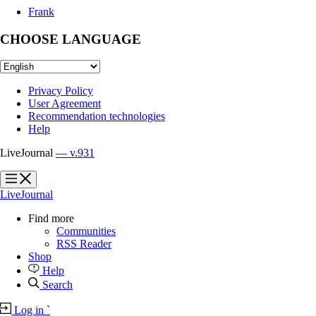
Frank
CHOOSE LANGUAGE
Privacy Policy
User Agreement
Recommendation technologies
Help
LiveJournal
— v.931
?
?
LiveJournal
Find more
Communities
RSS Reader
Shop
Help
Search
Log in
`