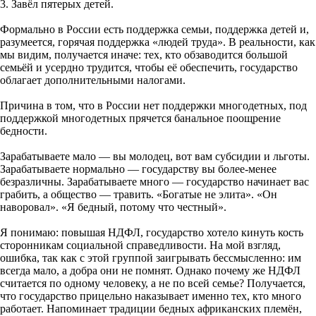
3. Завёл пятерых детей.
Формально в России есть поддержка семьи, поддержка детей и,
разумеется, горячая поддержка «людей труда». В реальности, как
мы видим, получается иначе: тех, кто обзаводится большой
семьёй и усердно трудится, чтобы её обеспечить, государство
облагает дополнительными налогами.
Причина в том, что в России нет поддержки многодетных, под
поддержкой многодетных прячется банальное поощрение
бедности.
Зарабатываете мало — вы молодец, вот вам субсидии и льготы.
Зарабатываете нормально — государству вы более-менее
безразличны. Зарабатываете много — государство начинает вас
грабить, а общество — травить. «Богатые не элита». «Он
наворовал». «Я бедный, потому что честный».
Я понимаю: повышая НДФЛ, государство хотело кинуть кость
сторонникам социальной справедливости. На мой взгляд,
ошибка, так как с этой группой заигрывать бессмысленно: им
всегда мало, а добра они не помнят. Однако почему же НДФЛ
считается по одному человеку, а не по всей семье? Получается,
что государство прицельно наказывает именно тех, кто много
работает. Напоминает традиции бедных африканских племён,