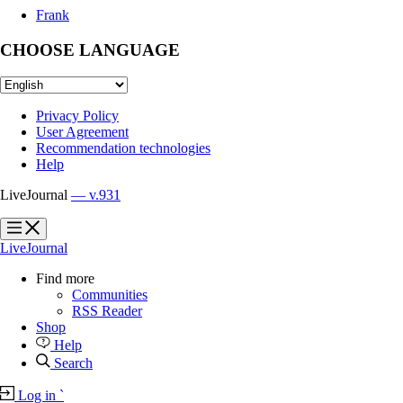
Frank
CHOOSE LANGUAGE
Privacy Policy
User Agreement
Recommendation technologies
Help
LiveJournal
— v.931
?
?
LiveJournal
Find more
Communities
RSS Reader
Shop
Help
Search
Log in
`