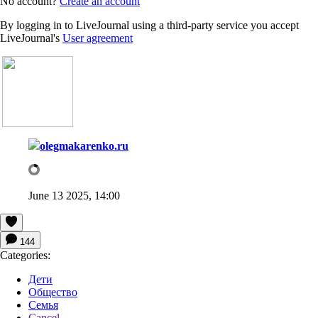
No account?
Create an account
By logging in to LiveJournal using a third-party service you accept
LiveJournal's
User agreement
olegmakarenko.ru
June 13 2025, 14:00
144
Categories:
Дети
Общество
Семья
Cancel