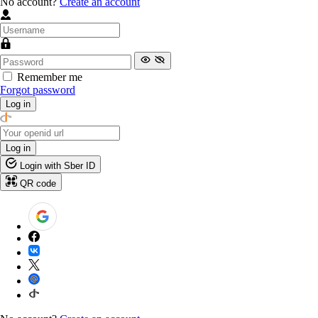
No account?
Create an account
Remember me
Forgot password
Log in
Log in
Login with Sber ID
QR code