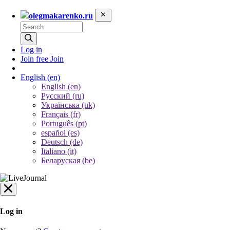
olegmakarenko.ru
Log in
Join free
Join
English
(en)
English (en)
Русский (ru)
Українська (uk)
Français (fr)
Português (pt)
español (es)
Deutsch (de)
Italiano (it)
Беларуская (be)
Log in