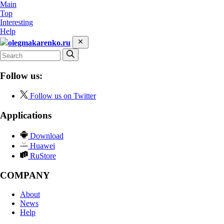
Main
Top
Interesting
Help
olegmakarenko.ru
Follow us:
Follow us on Twitter
Applications
Download
Huawei
RuStore
COMPANY
About
News
Help