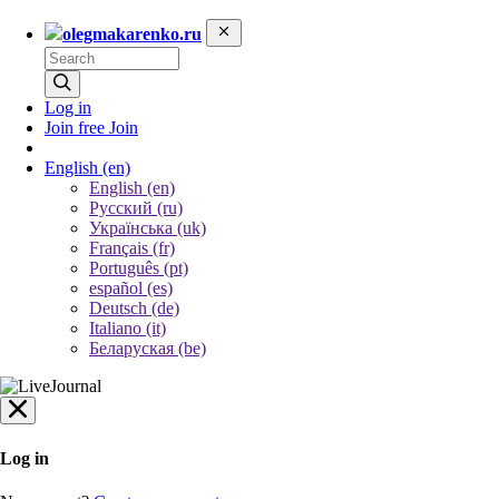
olegmakarenko.ru
Log in
Join free
Join
English
(en)
English (en)
Русский (ru)
Українська (uk)
Français (fr)
Português (pt)
español (es)
Deutsch (de)
Italiano (it)
Беларуская (be)
Log in