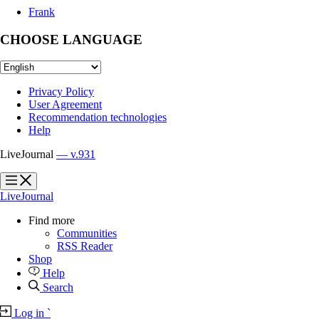
Frank
CHOOSE LANGUAGE
Privacy Policy
User Agreement
Recommendation technologies
Help
LiveJournal
— v.931
?
?
LiveJournal
Find more
Communities
RSS Reader
Shop
Help
Search
Log in
`