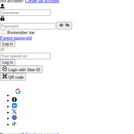
No account?
Create an account
Remember me
Forgot password
Log in
Log in
Login with Sber ID
QR code