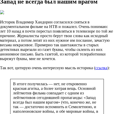
Запад не всегда был нашим врагом
Историк Владимир Хандорин согласился сняться в
документальном фильме на НТВ и пожалел. Очень понимаю:
лет 10 назад я почти перестал появляться в телевизоре по той же
причине. Журналисты просто берут твои слова как исходный
материал, а потом лепят из них нужное им послание, зачастую
весьма некрасивое. Примерно так шантажисты в старых
детективах вырезали из газет буквы, чтобы склеить из них
анонимное письмо. Быть газетой, из которой телеработники
вырежут буквы, мне не хочется.
Так вот, цитирую очень интересную мысль историка (
ссылка
):
В итоге получилась — нет, не откровенно
красная агитка, а более хитрая вещь. Основной
лейтмотив фильма совпадает с одним из
лейтмотивов сегодняшней пропаганды: «Запад
всегда был нашим врагом» (что, конечно же, не
так — достаточно вспомнить и Семилетнюю, и
наполеоновские войны, и обе мировые войны, в