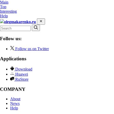
Main
Top
Interesting
Help
olegmakarenko.ru
Follow us:
Follow us on Twitter
Applications
Download
Huawei
RuStore
COMPANY
About
News
Help