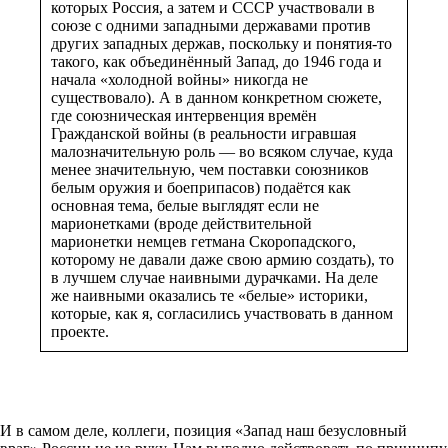
которых Россия, а затем и СССР участвовали в
союзе с одними западными державами против
других западных держав, поскольку и понятия-то
такого, как объединённый Запад, до 1946 года и
начала «холодной войны» никогда не
существовало). А в данном конкретном сюжете,
где союзническая интервенция времён
Гражданской войны (в реальности игравшая
малозначительную роль — во всяком случае, куда
менее значительную, чем поставки союзников
белым оружия и боеприпасов) подаётся как
основная тема, белые выглядят если не
марионетками (вроде действительной
марионетки немцев гетмана Скоропадского,
которому не давали даже свою армию создать), то
в лучшем случае наивными дурачками. На деле
же наивными оказались те «белые» историки,
которые, как я, согласились участвовать в данном
проекте.
И в самом деле, коллеги, позиция «Запад наш безусловный