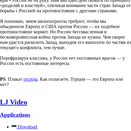
враг» России не на руку. Нам выгодно действовать по принципу
«разделяй и властвуй», отвлекая внимание части стран Запада от
борьбы с Россией на противостояние с другими странами.
Я понимаю, зачем шизопатриоты требуют, чтобы мы
объединили Европу и США против России — их подобное
противостояние кормит. Но России бессмысленная и
бескомпромиссная война против Запада не нужна. Чем скорее
нам удастся расколоть Запад, вынудив его выползти по частям из
текущего конфликта, тем лучше.
Перефразируя классика, у России нет постоянных врагов — у
России есть постоянные интересы.
PS
. Плакат
отсюда
. Как полагаете, Турция — это Европа или
нет?
LJ Video
Applications
Download