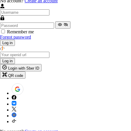
No account?
Create an account
Remember me
Forgot password
Log in
Log in
Login with Sber ID
QR code