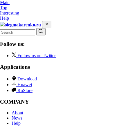
Main
Top
Interesting
Help
olegmakarenko.ru
Follow us:
Follow us on Twitter
Applications
Download
Huawei
RuStore
COMPANY
About
News
Help