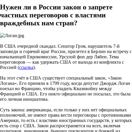
Нужен ли в России закон о запрете
частных переговоров с властями
враждебных нам стран?
В США очередной скандал. Сенатор Грэм, нарушитель 7-й
заповеди и горячий враг России, прилетел в Берлин на встречу с
начальницей Еврокомиссии, Урсулой фон дер Ляйен. Тема
переговоров — как удержать США от выхода из конфликта с
Россией (
ссылка
).
На этот счёт в США существует специальный закон, «Закон
Логана». Его приняли в 1799 году, когда депутат Джордж Логан
поехал во Францию, чтобы уладить Квазивойну между
Францией и США. Его никто официально не посылал, это была
его личная инициатива.
Суть закона: американцы, если только у них нет официальных
полномочий, не имеют права вести переговоры с противниками
Америки, то есть с властями иностранных государств, у которых
есть спор с США. Закон распространяется на всех, включая
политиков, чиновников, бывших президентов и бомжей из