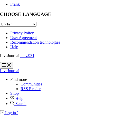
Frank
CHOOSE LANGUAGE
Privacy Policy
User Agreement
Recommendation technologies
Help
LiveJournal
— v.931
?
?
LiveJournal
Find more
Communities
RSS Reader
Shop
Help
Search
Log in
`