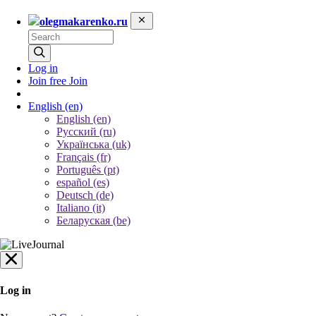
olegmakarenko.ru
Log in
Join free
Join
English
(en)
English (en)
Русский (ru)
Українська (uk)
Français (fr)
Português (pt)
español (es)
Deutsch (de)
Italiano (it)
Беларуская (be)
Log in