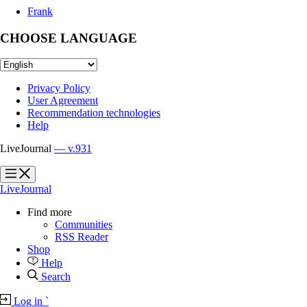
Frank
CHOOSE LANGUAGE
Privacy Policy
User Agreement
Recommendation technologies
Help
LiveJournal
— v.931
?
?
LiveJournal
Find more
Communities
RSS Reader
Shop
Help
Search
Log in
`