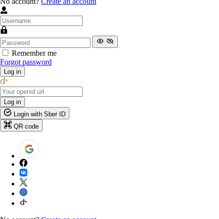
No account?
Create an account
Remember me
Forgot password
Log in
Log in
Login with Sber ID
QR code