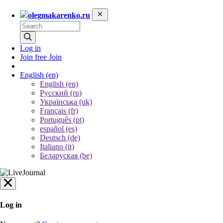
olegmakarenko.ru
Log in
Join free
Join
English
(en)
English (en)
Русский (ru)
Українська (uk)
Français (fr)
Português (pt)
español (es)
Deutsch (de)
Italiano (it)
Беларуская (be)
Log in