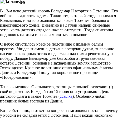
В 13-м веке датский король Вальдемар II вторгся в Эстонию. Его
войско высадилось рядом с Таллином, который тогда назывался
Колыванью, и начало окапываться возле Тоомпеа, большого
известнякового холма. Внезапно на датчан напали свирепые
эсты, часть датских отрядов начала отступать. Тогда епископы
поднялись на холм и начали молиться о помощи.
С небес спустилось красное полотнище с прямым белым
крестом. Увидев знамение, датчане воспряли духом, энергично
насели на коварных эстов и одержали над ними решительную
победу. Дальше Вальдемар уже без особого труда завоевал
остаток Эстонии, основав на захваченных землях герцогство
Эстляндское. Красное полотнище стало официальным флагом
Дании, а Вальдемар II получил королевское прозвище
«Победоносный».
Теперь смешное. Оказывается, эстонцы с помпой отмечают (!)
своё поражение. Каждый год 15 июня они устраивают День
датского флага в замке Тоомпеа (
ссылка
). Особенно любят
праздник белые господа из Дании.
Вот, собственно, и ответ на вопрос из заголовка поста — почему
у России не складывается с Эстонией. Наши вожди несколько