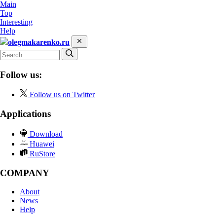
Main
Top
Interesting
Help
olegmakarenko.ru
Follow us:
Follow us on Twitter
Applications
Download
Huawei
RuStore
COMPANY
About
News
Help