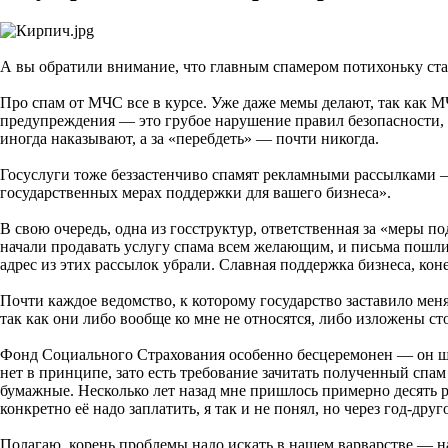
А вы обратили внимание, что главным спамером потихоньку ста
Про спам от МЧС все в курсе. Уже даже мемы делают, так как М
предупреждения — это грубое нарушение правил безопасности, 
иногда наказывают, а за «перебдеть» — почти никогда.
Госуслуги тоже беззастенчиво спамят рекламными рассылками —
государственных мерах поддержки для вашего бизнеса».
В свою очередь, одна из госструктур, ответственная за «меры по
начали продавать услугу спама всем желающим, и письма пошли
адрес из этих рассылок убрали. Славная поддержка бизнеса, ко
Почти каждое ведомство, к которому государство заставило мен
так как они либо вообще ко мне не относятся, либо изложены ст
Фонд Социального Страхования особенно бесцеремонен — он шл
нет в принципе, зато есть требование зачитать полученный спа
бумажные. Несколько лет назад мне пришлось примерно десять раз
конкретно её надо заплатить, я так и не понял, но через год-дру
Полагаю, корень проблемы надо искать в нашем варварстве — на