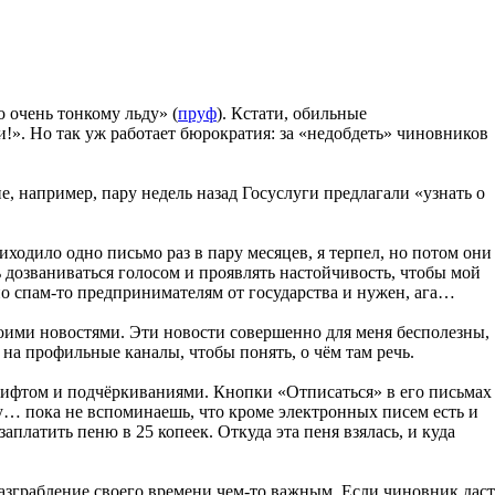
 очень тонкому льду» (
пруф
). Кстати, обильные
!». Но так уж работает бюрократия: за «недобдеть» чиновников
не, например, пару недель назад Госуслуги предлагали «узнать о
риходило одно письмо раз в пару месяцев, я терпел, но потом они
 дозваниваться голосом и проявлять настойчивость, чтобы мой
нно спам-то предпринимателям от государства и нужен, ага…
воими новостями. Эти новости совершенно для меня бесполезны,
 на профильные каналы, чтобы понять, о чём там речь.
ифтом и подчёркиваниями. Кнопки «Отписаться» в его письмах
ку… пока не вспоминаешь, что кроме электронных писем есть и
аплатить пеню в 25 копеек. Откуда эта пеня взялась, и куда
разграбление своего времени чем-то важным. Если чиновник даст