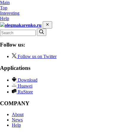
Main
Top
Interesting
Help
olegmakarenko.ru
Follow us:
Follow us on Twitter
Applications
Download
Huawei
RuStore
COMPANY
About
News
Help