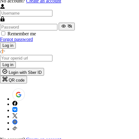
No account?
Create an account
Remember me
Forgot password
Log in
Log in
Login with Sber ID
QR code