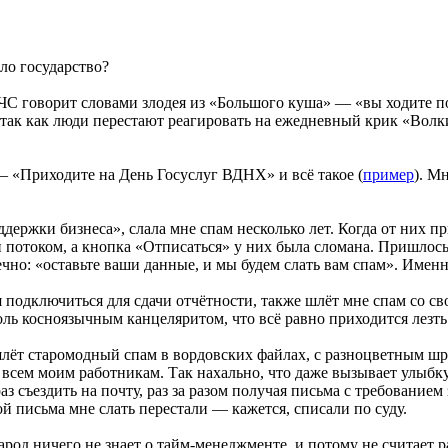
ло государство?
ЧС говорит словами злодея из «Большого куша» — «вы ходите по
так как люди перестают реагировать на ежедневный крик «Волки
 «Приходите на День Госуслуг ВДНХ» и всё такое (
пример
). М
ддержки бизнеса», слала мне спам несколько лет. Когда от них п
 потоком, а кнопка «Отписаться» у них была сломана. Пришлось
нечно: «оставьте ваши данные, и мы будем слать вам спам». Име
я подключиться для сдачи отчётности, также шлёт мне спам со с
оль косноязычным канцеляритом, что всё равно приходится лезть
ёт старомодный спам в вордовских файлах, с разноцветным шр
м всем моим работникам. Так нахально, что даже вызывает улыб
 съездить на почту, раз за разом получая письма с требованием з
гой письма мне слать перестали — кажется, списали по суду.
род ничего не знает о тайм-менеджменте, и потому не считает 