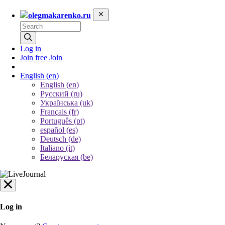
olegmakarenko.ru
Log in
Join free
Join
English
(en)
English (en)
Русский (ru)
Українська (uk)
Français (fr)
Português (pt)
español (es)
Deutsch (de)
Italiano (it)
Беларуская (be)
Log in