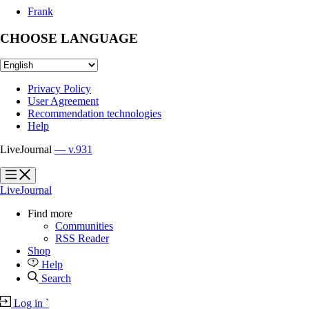
Frank
CHOOSE LANGUAGE
Privacy Policy
User Agreement
Recommendation technologies
Help
LiveJournal
— v.931
?
?
LiveJournal
Find more
Communities
RSS Reader
Shop
Help
Search
Log in
`