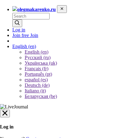
olegmakarenko.ru
Log in
Join free
Join
English
(en)
English (en)
Русский (ru)
Українська (uk)
Français (fr)
Português (pt)
español (es)
Deutsch (de)
Italiano (it)
Беларуская (be)
Log in