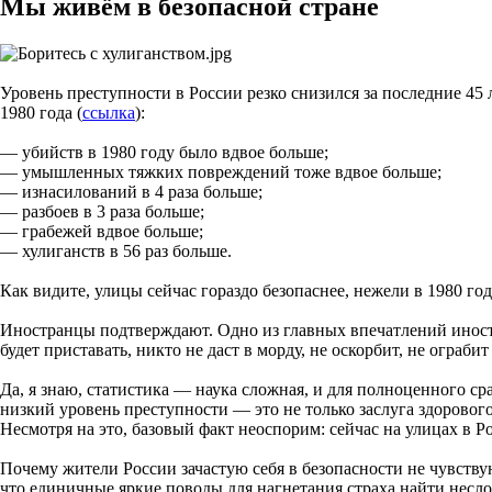
Мы живём в безопасной стране
Уровень преступности в России резко снизился за последние 45 
1980 года (
ссылка
):
— убийств в 1980 году было вдвое больше;
— умышленных тяжких повреждений тоже вдвое больше;
— изнасилований в 4 раза больше;
— разбоев в 3 раза больше;
— грабежей вдвое больше;
— хулиганств в 56 раз больше.
Как видите, улицы сейчас гораздо безопаснее, нежели в 1980 г
Иностранцы подтверждают. Одно из главных впечатлений иностр
будет приставать, никто не даст в морду, не оскорбит, не ограби
Да, я знаю, статистика — наука сложная, и для полноценного ср
низкий уровень преступности — это не только заслуга здорово
Несмотря на это, базовый факт неоспорим: сейчас на улицах в Ро
Почему жители России зачастую себя в безопасности не чувству
что единичные яркие поводы для нагнетания страха найти несл