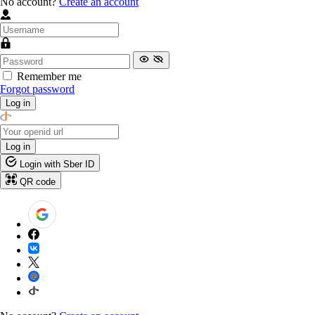
No account?
Create an account
Remember me
Forgot password
Log in
Log in
Login with Sber ID
QR code