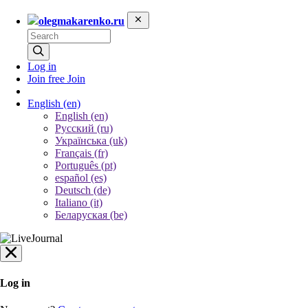
olegmakarenko.ru
Log in
Join free
Join
English
(en)
English (en)
Русский (ru)
Українська (uk)
Français (fr)
Português (pt)
español (es)
Deutsch (de)
Italiano (it)
Беларуская (be)
Log in