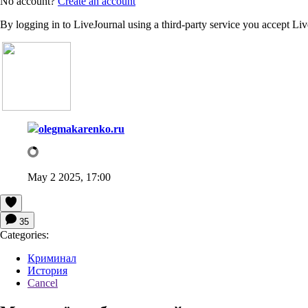
No account?
Create an account
By logging in to LiveJournal using a third-party service you accept Li
olegmakarenko.ru
May 2 2025, 17:00
35
Categories:
Криминал
История
Cancel