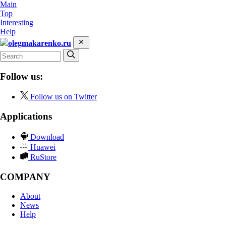
Main
Top
Interesting
Help
olegmakarenko.ru
Follow us:
Follow us on Twitter
Applications
Download
Huawei
RuStore
COMPANY
About
News
Help