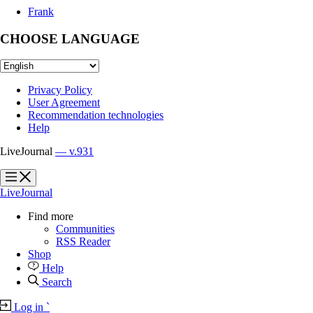
Frank
CHOOSE LANGUAGE
Privacy Policy
User Agreement
Recommendation technologies
Help
LiveJournal
— v.931
?
?
LiveJournal
Find more
Communities
RSS Reader
Shop
Help
Search
Log in
`