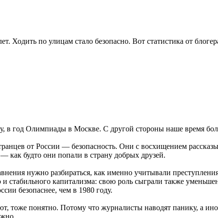
лет. Ходить по улицам стало безопасно. Вот статистика от блоге
оду, в год Олимпиады в Москве. С другой стороны наше время бо
анцев от России — безопасность. Они с восхищением рассказыва
т — как будто они попали в страну добрых друзей.
авнения нужно разбираться, как именно учитывали преступления 
го и стабильного капитализма: свою роль сыграли также умень
ссии безопаснее, чем в 1980 году.
ют, тоже понятно. Потому что журналисты наводят панику, а ин
ожно.