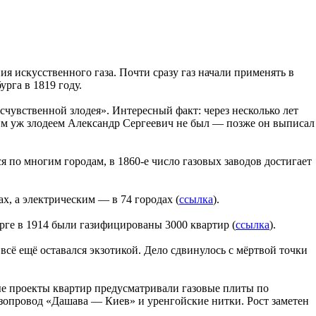
я искусственного газа. Почти сразу газ начали применять в
рга в 1819 году.
счувственной злодея». Интересный факт: через несколько лет
им уж злодеем Александр Сергеевич не был — позже он выписал
ся по многим городам, в 1860-е число газовых заводов достигает
ах, а электрическим — в 74 городах (
ссылка
).
рге в 1914 были газифицированы 3000 квартир (
ссылка
).
всё ещё оставался экзотикой. Дело сдвинулось с мёртвой точки
вые проекты квартир предусматривали газовые плиты по
зопровод «Дашава — Киев» и уренгойские нитки. Рост заметен