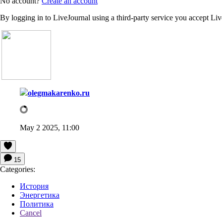
No account?
Create an account
By logging in to LiveJournal using a third-party service you accept Li
olegmakarenko.ru
May 2 2025, 11:00
15
Categories:
История
Энергетика
Политика
Cancel