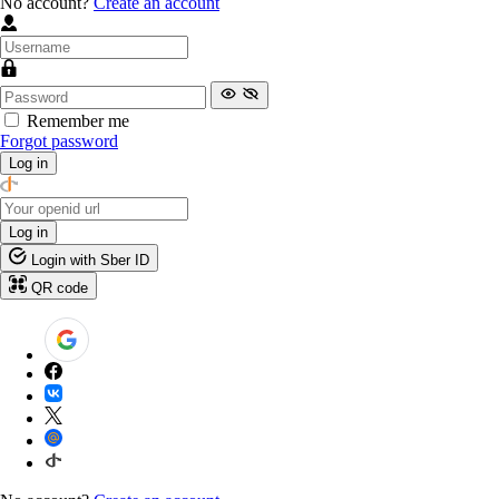
No account?
Create an account
Remember me
Forgot password
Log in
Log in
Login with Sber ID
QR code