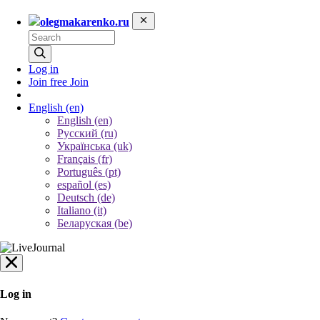
olegmakarenko.ru
Log in
Join free
Join
English
(en)
English (en)
Русский (ru)
Українська (uk)
Français (fr)
Português (pt)
español (es)
Deutsch (de)
Italiano (it)
Беларуская (be)
Log in