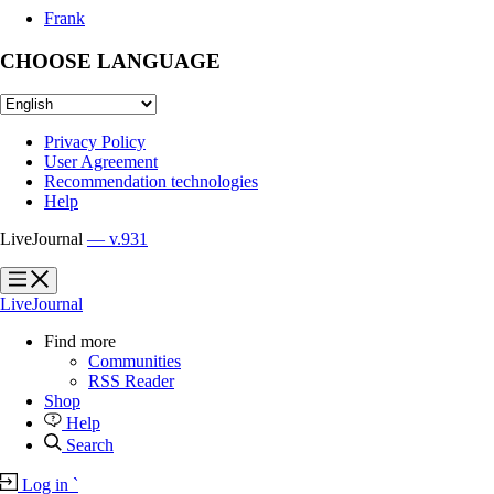
Frank
CHOOSE LANGUAGE
Privacy Policy
User Agreement
Recommendation technologies
Help
LiveJournal
— v.931
?
?
LiveJournal
Find more
Communities
RSS Reader
Shop
Help
Search
Log in
`