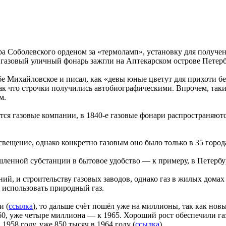
а Соболевского орденом за «термоламп», установку для получени
газовый уличный фонарь зажгли на Аптекарском острове Петербу
бе Михайловское и писал, как «девы юные цветут для прихоти бе
ак что строчки получились автобиографическими. Впрочем, так
м.
яются газовые компании, в 1840-е газовые фонари распространяют
освещение, однако конкретно газовым оно было только в 35 город
ленной субстанции в бытовое удобство — к примеру, в Петербу
й, и строительству газовых заводов, однако газ в жилых домах 
о использовать природный газ.
и (
ссылка
), то дальше счёт пошёл уже на миллионы, так как но
0, уже четыре миллиона — к 1965. Хороший рост обеспечили га
1958 году, уже 850 тысяч в 1964 году (
ссылка
).