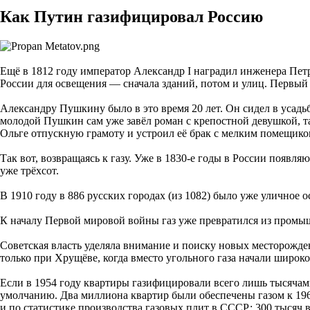
Как Путин газифицировал Россию
Ещё в 1812 году император Александр I наградил инженера Петр
России для освещения — сначала зданий, потом и улиц. Первый 
Александру Пушкину было в это время 20 лет. Он сидел в усадь
молодой Пушкин сам уже завёл роман с крепостной девушкой, т
Ольге отпускную грамоту и устроил её брак с мелким помещико
Так вот, возвращаясь к газу. Уже в 1830-е годы в России появл
уже трёхсот.
В 1910 году в 886 русских городах (из 1082) было уже уличное 
К началу Первой мировой войны газ уже превратился из промыш
Советская власть уделяла внимание и поиску новых месторождени
только при Хрущёве, когда вместо угольного газа начали широк
Если в 1954 году квартиры газифицировали всего лишь тысячам
умолчанию. Два миллиона квартир были обеспечены газом к 196
и по статистике производства газовых плит в СССР: 300 тысяч в 