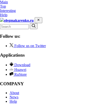
Main
Top
Interesting
Help
olegmakarenko.ru
Follow us:
Follow us on Twitter
Applications
Download
Huawei
RuStore
COMPANY
About
News
Help