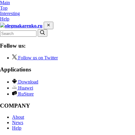
Main
Top
Interesting
Help
olegmakarenko.ru
Follow us:
Follow us on Twitter
Applications
Download
Huawei
RuStore
COMPANY
About
News
Help