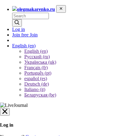
olegmakarenko.ru
Log in
Join free
Join
English
(en)
English (en)
Русский (ru)
Українська (uk)
Français (fr)
Português (pt)
español (es)
Deutsch (de)
Italiano (it)
Беларуская (be)
Log in