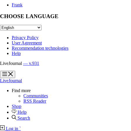
Frank
CHOOSE LANGUAGE
Privacy Policy
User Agreement
Recommendation technologies
Help
LiveJournal
— v.931
?
?
LiveJournal
Find more
Communities
RSS Reader
Shop
Help
Search
Log in
`