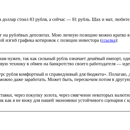
ода доллар стоил 83 рубля, а сейчас — 81 рубль. Шах и мат, люб
нег на рублёвых депозитах. Мою личную позицию можно кратко в
ий изгиб графика котировок с позиции инвестора (
ссылка
):
 нужен, так как сильный рубль означает дешёвый импорт, одна
вую технику в обмен на банкротство своего работодателя — идея
курс рубля комфортный и справедливый для бюджета». Полагаю, 
 можно даже заработать. Может быть, перескочим потом в другую
ставки, через покупку золота, через смягчение некоторых валют
так как я не вижу для нашей экономики устойчивого сценария с 