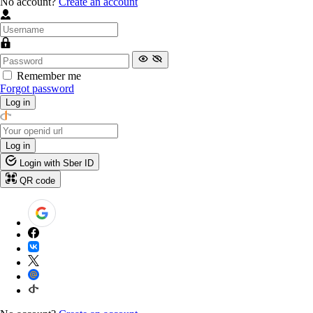
No account?
Create an account
Remember me
Forgot password
Log in
Log in
Login with Sber ID
QR code