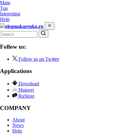
Main
Top
Interesting
Help
olegmakarenko.ru
Follow us:
Follow us on Twitter
Applications
Download
Huawei
RuStore
COMPANY
About
News
Help