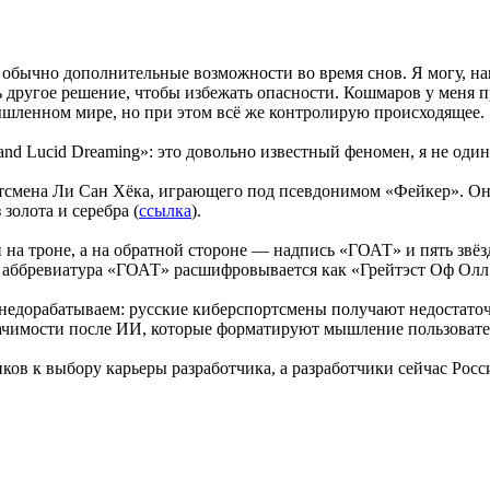
бычно дополнительные возможности во время снов. Я могу, нап
другое решение, чтобы избежать опасности. Кошмаров у меня пр
ышленном мире, но при этом всё же контролирую происходящее.
d Lucid Dreaming»: это довольно известный феномен, я не один
тсмена Ли Сан Хёка, играющего под псевдонимом «Фейкер». Он 
золота и серебра (
ссылка
).
на троне, а на обратной стороне — надпись «ГОАТ» и пять звёзд
о, аббревиатура «ГОАТ» расшифровывается как «Грейтэст Оф Ол
недорабатываем: русские киберспортсмены получают недостаточн
значимости после ИИ, которые форматируют мышление пользоват
ков к выбору карьеры разработчика, а разработчики сейчас Рос