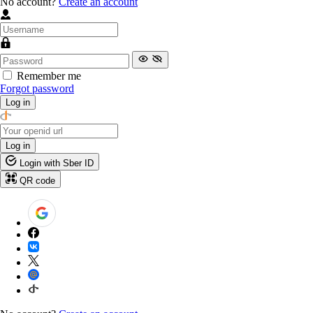
No account?
Create an account
Remember me
Forgot password
Log in
Log in
Login with Sber ID
QR code