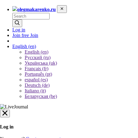
olegmakarenko.ru
Log in
Join free
Join
English
(en)
English (en)
Русский (ru)
Українська (uk)
Français (fr)
Português (pt)
español (es)
Deutsch (de)
Italiano (it)
Беларуская (be)
Log in