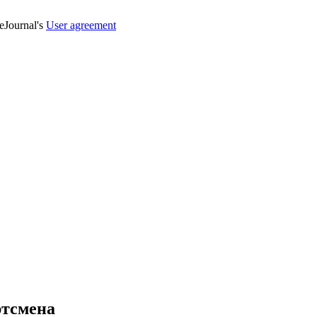
veJournal's
User agreement
ртсмена