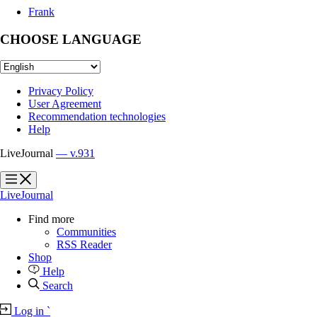
Frank
CHOOSE LANGUAGE
Privacy Policy
User Agreement
Recommendation technologies
Help
LiveJournal
— v.931
?
?
LiveJournal
Find more
Communities
RSS Reader
Shop
Help
Search
Log in
`