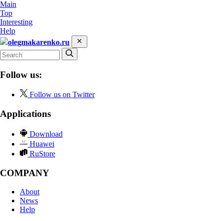
Main
Top
Interesting
Help
olegmakarenko.ru
Follow us:
Follow us on Twitter
Applications
Download
Huawei
RuStore
COMPANY
About
News
Help