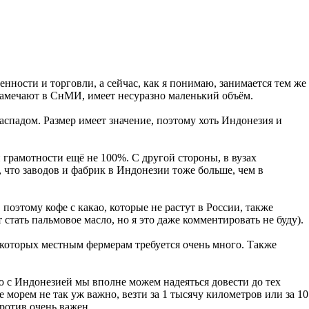
ости и торговли, а сейчас, как я понимаю, занимается тем же
 замечают в СнМИ, имеет несуразно маленький объём.
спадом. Размер имеет значение, поэтому хоть Индонезия и
грамотности ещё не 100%. С другой стороны, в вузах
 что заводов и фабрик в Индонезии тоже больше, чем в
оэтому кофе с какао, которые не растут в России, также
тать пальмовое масло, но я это даже комментировать не буду).
которых местным фермерам требуется очень много. Также
ю с Индонезией мы вполне можем надеяться довести до тех
 морем не так уж важно, везти за 1 тысячу километров или за 10
против очень важен.