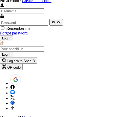
No account?
Create an account
Remember me
Forgot password
Log in
Log in
Login with Sber ID
QR code