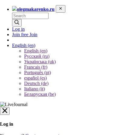
olegmakarenko.ru
Log in
Join free
Join
English
(en)
English (en)
Русский (ru)
Українська (uk)
Français (fr)
Português (pt)
español (es)
Deutsch (de)
Italiano (it)
Беларуская (be)
Log in