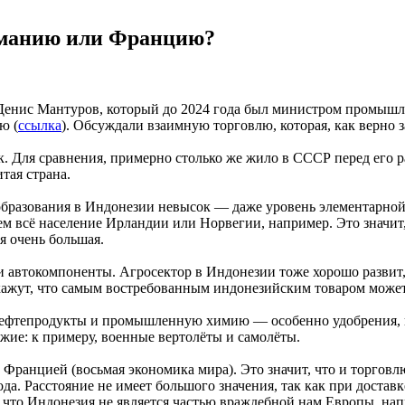
рманию или Францию?
нис Мантуров, который до 2024 года был министром промышленн
ю (
ссылка
). Обсуждали взаимную торговлю, которая, как верно
 Для сравнения, примерно столько же жило в СССР перед его ра
тая страна.
образования в Индонезии невысок — даже уровень элементарной 
ем всё население Ирландии или Норвегии, например. Это значит,
я очень большая.
 автокомпоненты. Агросектор в Индонезии тоже хорошо развит, п
ажут, что самым востребованным индонезийским товаром может с
, нефтепродукты и промышленную химию — особенно удобрения, 
жие: к примеру, военные вертолёты и самолёты.
Францией (восьмая экономика мира). Это значит, что и торговл
а. Расстояние не имеет большого значения, так как при доставке
т, что Индонезия не является частью враждебной нам Европы, на