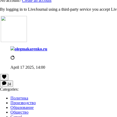
No account?
Create an account
By logging in to LiveJournal using a third-party service you accept Li
olegmakarenko.ru
April 17 2025, 14:00
24
Categories:
Политика
Производство
Образование
Общество
Cancel