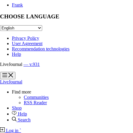
Frank
CHOOSE LANGUAGE
Privacy Policy
User Agreement
Recommendation technologies
Help
LiveJournal
— v.931
?
?
LiveJournal
Find more
Communities
RSS Reader
Shop
Help
Search
Log in
`