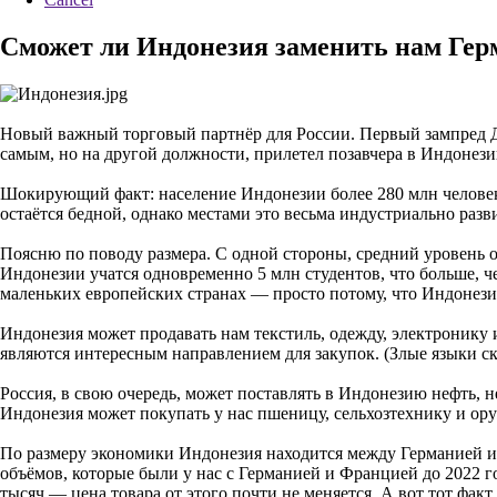
Сможет ли Индонезия заменить нам Ге
Новый важный торговый партнёр для России. Первый зампред Де
самым, но на другой должности, прилетел позавчера в Индонези
Шокирующий факт: население Индонезии более 280 млн человек.
остаётся бедной, однако местами это весьма индустриально разви
Поясню по поводу размера. С одной стороны, средний уровень 
Индонезии учатся одновременно 5 млн студентов, что больше, ч
маленьких европейских странах — просто потому, что Индонези
Индонезия может продавать нам текстиль, одежду, электронику и
являются интересным направлением для закупок. (Злые языки ск
Россия, в свою очередь, может поставлять в Индонезию нефть
Индонезия может покупать у нас пшеницу, сельхозтехнику и ору
По размеру экономики Индонезия находится между Германией и 
объёмов, которые были у нас с Германией и Францией до 2022 год
тысяч — цена товара от этого почти не меняется. А вот тот фак