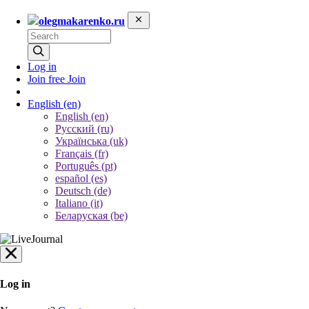
olegmakarenko.ru
Log in
Join free
Join
English
(en)
English (en)
Русский (ru)
Українська (uk)
Français (fr)
Português (pt)
español (es)
Deutsch (de)
Italiano (it)
Беларуская (be)
Log in