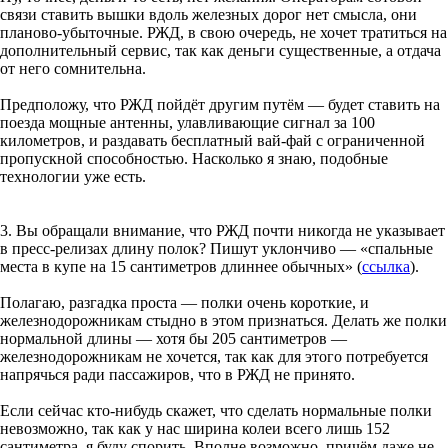
связи ставить вышки вдоль железных дорог нет смысла, они
планово-убыточные. РЖД, в свою очередь, не хочет тратиться на
дополнительный сервис, так как деньги существенные, а отдача
от него сомнительна.
Предположу, что РЖД пойдёт другим путём — будет ставить на
поезда мощные антенны, улавливающие сигнал за 100
километров, и раздавать бесплатный вай-фай с ограниченной
пропускной способностью. Насколько я знаю, подобные
технологии уже есть.
3. Вы обращали внимание, что РЖД почти никогда не указывает
в пресс-релизах длину полок? Пишут уклончиво — «спальные
места в купе на 15 сантиметров длиннее обычных» (
ссылка
).
Полагаю, разгадка проста — полки очень короткие, и
железнодорожникам стыдно в этом признаться. Делать же полки
нормальной длины — хотя бы 205 сантиметров —
железнодорожникам не хочется, так как для этого потребуется
напрячься ради пассажиров, что в РЖД не принято.
Если сейчас кто-нибудь скажет, что сделать нормальные полки
невозможно, так как у нас ширина колеи всего лишь 152
сантиметра, я буду спорить. Вполне возможно, причём даже не