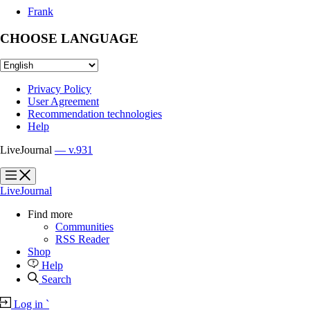
Frank
CHOOSE LANGUAGE
Privacy Policy
User Agreement
Recommendation technologies
Help
LiveJournal
— v.931
?
?
LiveJournal
Find more
Communities
RSS Reader
Shop
Help
Search
Log in
`