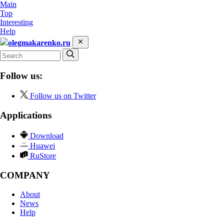
Main
Top
Interesting
Help
olegmakarenko.ru
Follow us:
Follow us on Twitter
Applications
Download
Huawei
RuStore
COMPANY
About
News
Help