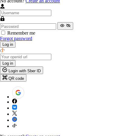
No account?
Create an account
Remember me
Forgot password
Log in
Log in
Login with Sber ID
QR code