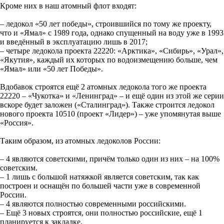
Кроме них в наш атомный флот входят:
– ледокол «50 лет победы», строившийся по тому же проекту,
что и «Ямал» с 1989 года, однако спущенный на воду уже в 1993
и введённый в эксплуатацию лишь в 2017;
– четыре ледокола проекта 22220: «Арктика», «Сибирь», «Урал»,
«Якутия», каждый их которых по водоизмещению больше, чем
«Ямал» или «50 лет Победы».
Вдобавок строятся ещё 2 атомных ледокола того же проекта
22220 – «Чукотка» и «Ленинград» – и ещё один из этой же серии
вскоре будет заложен («Сталинград»). Также строится ледокол
нового проекта 10510 (проект «Лидер») – уже упомянутая выше
«Россия».
Таким образом, из атомных ледоколов России:
– 4 являются советскими, причём только один из них – на 100%
советским.
– 1 лишь с большой натяжкой является советским, так как
построен и оснащён по большей части уже в современной
России.
– 4 являются полностью современными российскими.
– Ещё 3 новых строятся, они полностью российские, ещё 1
планируется к закладке.