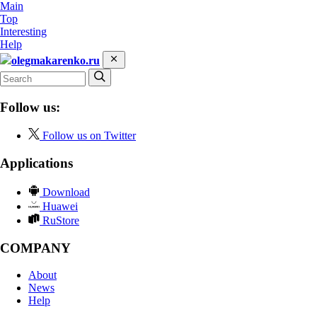
Main
Top
Interesting
Help
olegmakarenko.ru
Follow us:
Follow us on Twitter
Applications
Download
Huawei
RuStore
COMPANY
About
News
Help