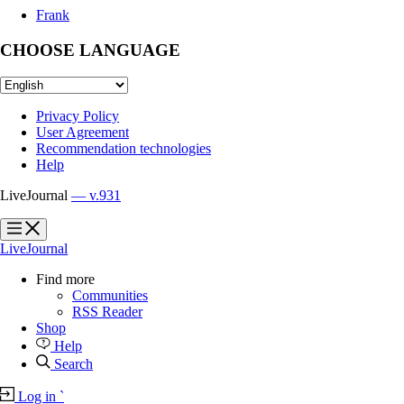
Frank
CHOOSE LANGUAGE
Privacy Policy
User Agreement
Recommendation technologies
Help
LiveJournal
— v.931
?
?
LiveJournal
Find more
Communities
RSS Reader
Shop
Help
Search
Log in
`