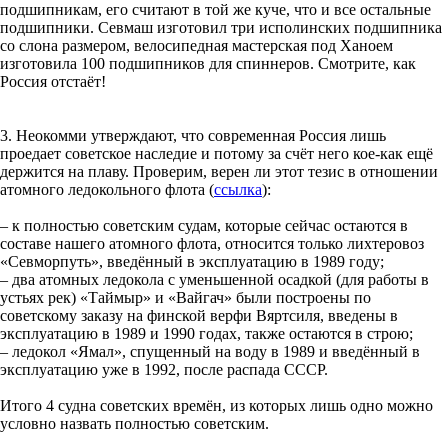
подшипникам, его считают в той же куче, что и все остальные
подшипники. Севмаш изготовил три исполинских подшипника
со слона размером, велосипедная мастерская под Ханоем
изготовила 100 подшипников для спиннеров. Смотрите, как
Россия отстаёт!
3. Неокомми утверждают, что современная Россия лишь
проедает советское наследие и потому за счёт него кое-как ещё
держится на плаву. Проверим, верен ли этот тезис в отношении
атомного ледокольного флота (
ссылка
):
– к полностью советским судам, которые сейчас остаются в
составе нашего атомного флота, относится только лихтеровоз
«Севморпуть», введённый в эксплуатацию в 1989 году;
– два атомных ледокола с уменьшенной осадкой (для работы в
устьях рек) «Таймыр» и «Вайгач» были построены по
советскому заказу на финской верфи Вяртсиля, введены в
эксплуатацию в 1989 и 1990 годах, также остаются в строю;
– ледокол «Ямал», спущенный на воду в 1989 и введённый в
эксплуатацию уже в 1992, после распада СССР.
Итого 4 судна советских времён, из которых лишь одно можно
условно назвать полностью советским.