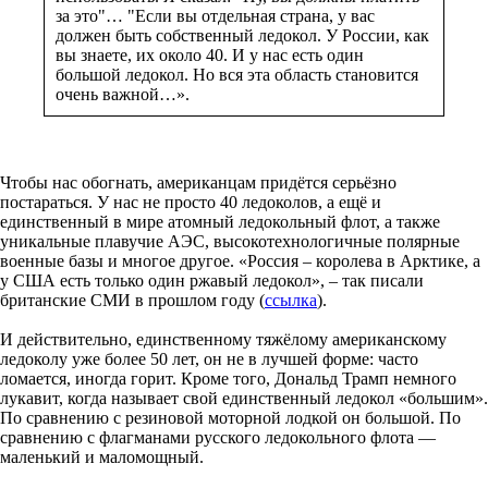
за это"… "Если вы отдельная страна, у вас
должен быть собственный ледокол. У России, как
вы знаете, их около 40. И у нас есть один
большой ледокол. Но вся эта область становится
очень важной…».
Чтобы нас обогнать, американцам придётся серьёзно
постараться. У нас не просто 40 ледоколов, а ещё и
единственный в мире атомный ледокольный флот, а также
уникальные плавучие АЭС, высокотехнологичные полярные
военные базы и многое другое. «Россия – королева в Арктике, а
у США есть только один ржавый ледокол», – так писали
британские СМИ в прошлом году (
ссылка
).
И действительно, единственному тяжёлому американскому
ледоколу уже более 50 лет, он не в лучшей форме: часто
ломается, иногда горит. Кроме того, Дональд Трамп немного
лукавит, когда называет свой единственный ледокол «большим».
По сравнению с резиновой моторной лодкой он большой. По
сравнению с флагманами русского ледокольного флота —
маленький и маломощный.