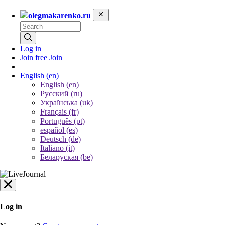
olegmakarenko.ru
Log in
Join free
Join
English
(en)
English (en)
Русский (ru)
Українська (uk)
Français (fr)
Português (pt)
español (es)
Deutsch (de)
Italiano (it)
Беларуская (be)
Log in