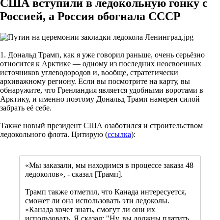
США вступили в ледокольную гонку с
Россией, а Россия обогнала СССР
1. Дональд Трамп, как я уже говорил раньше, очень серьёзно
относится к Арктике — одному из последних неосвоенных
источников углеводородов и, вообще, стратегически
архиважному региону. Если вы посмотрите на карту, вы
обнаружите, что Гренландия является удобными воротами в
Арктику, и именно поэтому Дональд Трамп намерен силой
забрать её себе.
Также новый президент США озаботился и строительством
ледокольного флота. Цитирую (
ссылка
):
«Мы заказали, мы находимся в процессе заказа 48
ледоколов», - сказал [Трамп].
Трамп также отметил, что Канада интересуется,
сможет ли она использовать эти ледоколы.
«Канада хочет знать, смогут ли они их
использовать. Я сказал: "Ну, вы должны платить