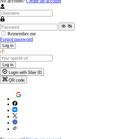
No account?
Create an account
Remember me
Forgot password
Log in
Log in
Login with Sber ID
QR code