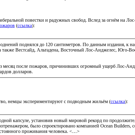
иберальной повестки и радужных свобод. Вслед за огнём на Лос-
пожаров
(
ссылка
):
аводнений поднялся до 120 сантиметров. По данным издания, к н
 также Вестсайд, Альтадена, Восточный Лос-Анджелес, Юго-Во
ез месяц после пожаров, причинивших огромный ущерб Лос-Андж
ардов долларов.
ство, немцы экспериментируют с подводным жильём (
ссылка
):
одной капсуле, установив новый мировой рекорд по продолжите
отренажером, было спроектировано компанией Ocean Builders, со
постоянного проживания человека. <…>