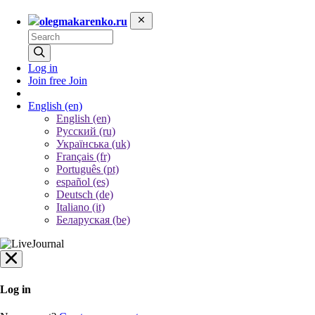
olegmakarenko.ru
Log in
Join free
Join
English
(en)
English (en)
Русский (ru)
Українська (uk)
Français (fr)
Português (pt)
español (es)
Deutsch (de)
Italiano (it)
Беларуская (be)
Log in