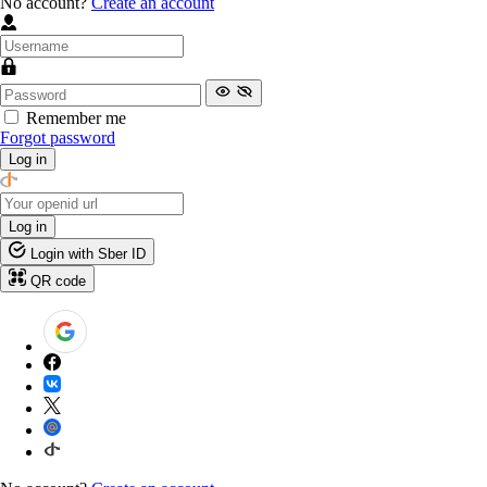
No account?
Create an account
Remember me
Forgot password
Log in
Log in
Login with Sber ID
QR code