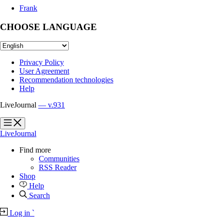
Frank
CHOOSE LANGUAGE
Privacy Policy
User Agreement
Recommendation technologies
Help
LiveJournal
— v.931
?
?
LiveJournal
Find more
Communities
RSS Reader
Shop
Help
Search
Log in
`