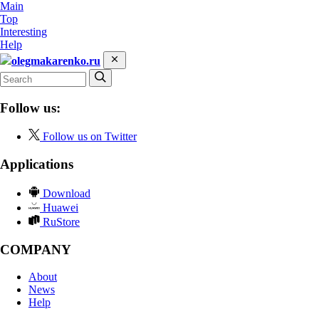
Main
Top
Interesting
Help
olegmakarenko.ru
Follow us:
Follow us on Twitter
Applications
Download
Huawei
RuStore
COMPANY
About
News
Help