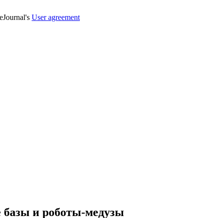
veJournal's
User agreement
е базы и роботы-медузы