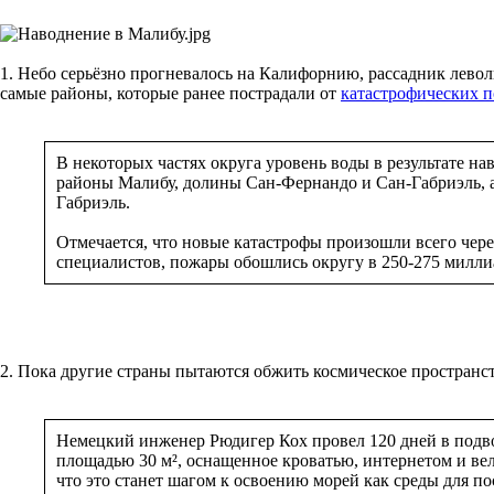
1. Небо серьёзно прогневалось на Калифорнию, рассадник левол
самые районы, которые ранее пострадали от
катастрофических 
В некоторых частях округа уровень воды в результате н
районы Малибу, долины Сан-Фернандо и Сан-Габриэль, а
Габриэль.
Отмечается, что новые катастрофы произошли всего чер
специалистов, пожары обошлись округу в 250-275 милли
2. Пока другие страны пытаются обжить космическое простран
Немецкий инженер Рюдигер Кох провел 120 дней в подв
площадью 30 м², оснащенное кроватью, интернетом и вел
что это станет шагом к освоению морей как среды для 