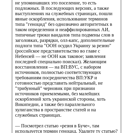
не упоминавших это поселение, то есть
подложных. В последующих версиях, а также
выступлениях на служебных страницах, пошли
явные оскорбления, использование терминов
типа "геноцид" без однозначно авторитетных в
таком определении и неаффилированных АИ,
типичные трюки вандалов типа подмены слов в
заголовках, разрядки, олл-капс, дополнительные
подлоги типа "ООН осудил Украину за резню"
(российское представительство во главе с
Небензей — не ООН как таковое; заявления
последней специально поискал). Желающим
восстановления — на ВП:ВУС, с набором
источников, полностью соответствующих
требованиям посредничества ВП:УКР и
готовностью представить нейтральный, не
"трибунный" черновик при признании
источников приемлемыми, без малейших
оскорблений хоть украинской стороны, хоть
Википедии, а также без параллельного
хулиганства в пространстве статей и на
служебных страницах.
— Посмотрел статью «резня в Буче», там
используется термин геноцид. Удалите ту статью?