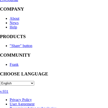
COMPANY
About
News
Help
PRODUCTS
"Share" button
COMMUNITY
Frank
CHOOSE LANGUAGE
v.931
Privacy Policy
User Agreement