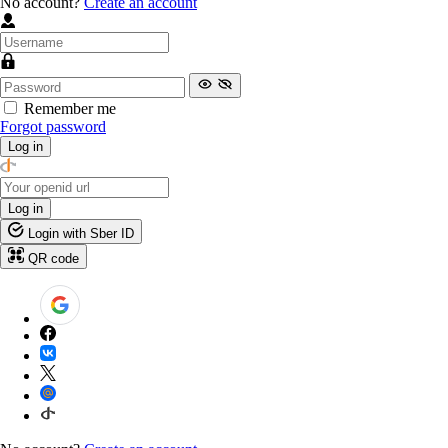
No account?
Create an account
Remember me
Forgot password
Log in
Log in
Login with Sber ID
QR code