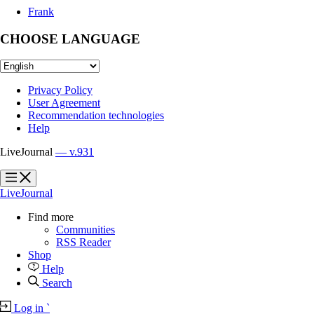
Frank
CHOOSE LANGUAGE
Privacy Policy
User Agreement
Recommendation technologies
Help
LiveJournal
— v.931
?
?
LiveJournal
Find more
Communities
RSS Reader
Shop
Help
Search
Log in
`