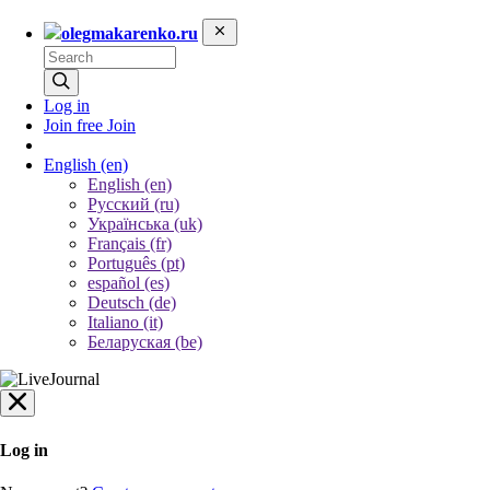
olegmakarenko.ru
Log in
Join free
Join
English
(en)
English (en)
Русский (ru)
Українська (uk)
Français (fr)
Português (pt)
español (es)
Deutsch (de)
Italiano (it)
Беларуская (be)
Log in