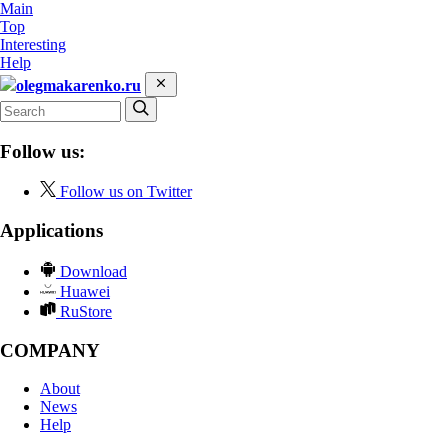
Main
Top
Interesting
Help
olegmakarenko.ru
Follow us:
Follow us on Twitter
Applications
Download
Huawei
RuStore
COMPANY
About
News
Help