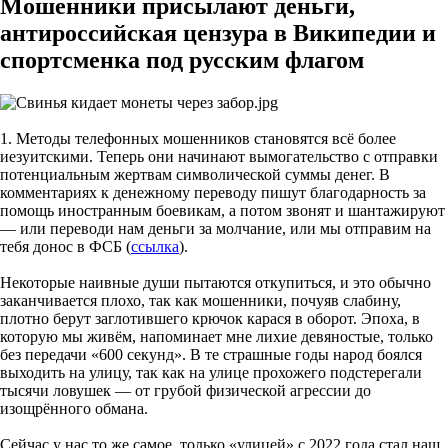
Мошенники присылают деньги,
антироссийская цензура в Википедии и
спортсменка под русским флагом
1. Методы телефонных мошенников становятся всё более
иезуитскими. Теперь они начинают вымогательство с отправки
потенциальным жертвам символической суммы денег. В
комментариях к денежному переводу пишут благодарность за
помощь иностранным боевикам, а потом звонят и шантажируют
— или переводи нам деньги за молчание, или мы отправим на
тебя донос в ФСБ (
ссылка
).
Некоторые наивные души пытаются откупиться, и это обычно
заканчивается плохо, так как мошенники, почуяв слабину,
плотно берут заглотившего крючок карася в оборот. Эпоха, в
которую мы живём, напоминает мне лихие девяностые, только
без передачи «600 секунд». В те страшные годы народ боялся
выходить на улицу, так как на улице прохожего подстерегали
тысячи ловушек — от грубой физической агрессии до
изощрённого обмана.
Сейчас у нас то же самое, только «улицей» с 2022 года стал наш