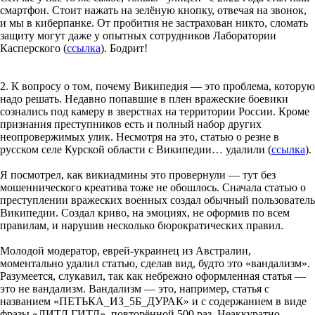
смартфон. Стоит нажать на зелёную кнопку, отвечая на звонок,
и мы в киберпанке. От пробития не застрахован никто, сломать
защиту могут даже у опытных сотрудников Лаборатории
Касперского (
ссылка
). Бодрит!
2. К вопросу о том, почему Википедия — это проблема, которую
надо решать. Недавно попавшие в плен вражеские боевики
сознались под камеру в зверствах на территории России. Кроме
признания преступников есть и полный набор других
неопровержимых улик. Несмотря на это, статью о резне в
русском селе Курской области с Википедии… удалили (
ссылка
).
Я посмотрел, как викиадмины это провернули — тут без
мошеннического креатива тоже не обошлось. Сначала статью о
преступлении вражеских военных создал обычный пользователь
Википедии. Создал криво, на эмоциях, не оформив по всем
правилам, и нарушив несколько бюрократических правил.
Молодой модератор, еврей-украинец из Австралии,
моментально удалил статью, сделав вид, будто это «вандализм».
Разумеется, слукавил, так как небрежно оформленная статья —
это не вандализм. Вандализм — это, например, статья с
названием «ПЕТЬКА_ИЗ_5Б_ДУРАК» и с содержанием в виде
фразы «ЛИТЛ ГИТЛ», повторённой 500 раз. Неаккуратно