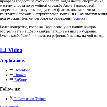
пробрала гордость за русский спорт. Когда нашей спортсменке,
мастеру спорта по ружейной стрельбе Анне Тараносовой,
запретили выступать под русским флагом, она заключила
контракт и поехала инструктором в зону СВО. Там выступления
под русским флагом безусловно разрешены (
ссылка
).
Более конкретно, госпожа Тараносова учит наших бойцов
отстреливать из 12-го калибра летящие на них FPV-дроны.
Очень ковбойский и кинематографичный навык, на мой взгляд.
LJ Video
Applications
Download
Huawei
RuStore
Follow us:
Follow us on Twitter
LiveJournal