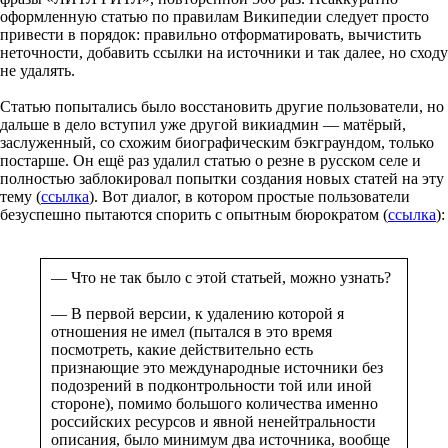
оформленную статью по правилам Википедии следует просто
привести в порядок: правильно отформатировать, вычистить
неточности, добавить ссылки на источники и так далее, но сходу
не удалять.
Статью попытались было восстановить другие пользователи, но
дальше в дело вступил уже другой викиадмин — матёрый,
заслуженный, со схожим биографическим бэкграундом, только
постарше. Он ещё раз удалил статью о резне в русском селе и
полностью заблокировал попытки создания новых статей на эту
тему (
ссылка
). Вот диалог, в котором простые пользователи
безуспешно пытаются спорить с опытным бюрократом (
ссылка
):
— Что не так было с этой статьей, можно узнать?
— В первой версии, к удалению которой я
отношения не имел (пытался в это время
посмотреть, какие действительно есть
признающие это международные источники без
подозрений в подконтрольности той или иной
стороне), помимо большого количества именно
российских ресурсов и явной ненейтральности
описания, было минимум два источника, вообще