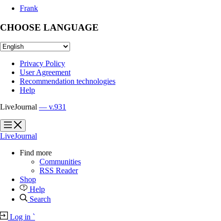
Frank
CHOOSE LANGUAGE
Privacy Policy
User Agreement
Recommendation technologies
Help
LiveJournal
— v.931
?
?
LiveJournal
Find more
Communities
RSS Reader
Shop
Help
Search
Log in
`