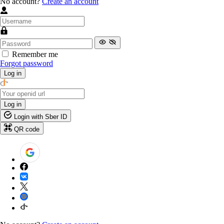
No account?
Create an account
Remember me
Forgot password
Log in
Log in
Login with Sber ID
QR code