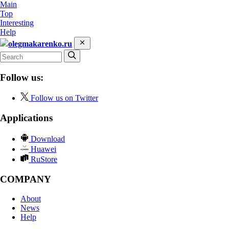
Main
Top
Interesting
Help
olegmakarenko.ru
Follow us:
Follow us on Twitter
Applications
Download
Huawei
RuStore
COMPANY
About
News
Help