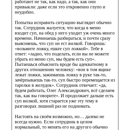
работают не так, как надо, а так, как они
привыкли: даже если это откровенно глупо и
неудобно.
Попытка исправить ситуацию выглядит обычно
так. Сотрудник жалуется, что когда в меню
входит суп, на обед у него уходит уж очень много
времени. Начинаешь разбираться, и почти сразу
выясняешь, что суп он ест вилкой. Говоришь:
«возьмите ложку, ешьте суп ложкой». Тебе в
ответ: «ладно, что поделать, если вы не можете
убрать из меню суп, мы будем есть суп».
Пытаешься объяснить вроде бы адекватному в
других отношениях человеку: «вон в том ящике
лежат ложки, зажимаешь ложку в руке так-то,
зачёрпываешь так-то, суп быстро перемещается из
тарелки в желудок». Сотрудник отвечает: «да,
будем работать, Олег Александрович, всё сделаем
так, как вы говорите». И продолжает дальше есть
суп вилкой, хотя старается уже эту тему в
разговорах лишний раз не поднимать.
Настоять на своём возможно, но… далеко не
всегда нужно. Если сотрудник в целом
нормальный, то менять его на другого обычно