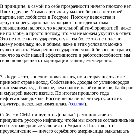
В принципе, в самой по себе прозрачности ничего плохого нет.
Плохо другое. У самозанятых и у малого бизнеса нет своей
партии, нет лоббистов в Госдуме. Поэтому ведомства и
депутаты регулярно нас курощают то неадекватным
повышением налогов, то карательной айти-бюрократией: даже
не по злобе, а просто потому, что мы не можем укусить в ответ.
Это не полезно государству, и уж тем более это не полезно
моему кошельку, но, в общем, даже в этих условиях можно
существовать. Намеренно государство малый бизнес не травит,
так что за счёт нашей эффективности и работоспособности мы
свою долю рынка от корпораций защищаем уверенно.
3. Люди – это, конечно, новая нефть, но и старая нефть тоже
приносит стране доход. Собственно, доходы от углеводородов
по-прежнему куда больше, чем налоги на айтишников, барберов
и смузарей вместе взятые. По итогам прошлого года
нефтегазовые доходы России выросли на четверть, хотя их
структура несколько изменилась (
ссылка
).
Сейчас в СМИ пишут, что Дональд Трамп попытается
придушить русскую нефтянку, чтобы мы охотнее согласились на
его несправедливые условия по Украине. Полагаю, это
преувеличение — ничего серьёзного американцы выкатывать