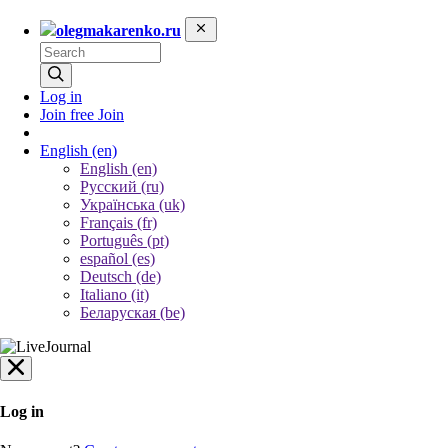
olegmakarenko.ru
Log in
Join free
Join
English
(en)
English (en)
Русский (ru)
Українська (uk)
Français (fr)
Português (pt)
español (es)
Deutsch (de)
Italiano (it)
Беларуская (be)
Log in