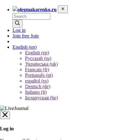
olegmakarenko.ru
Log in
Join free
Join
English
(en)
English (en)
Русский (ru)
Українська (uk)
Français (fr)
Português (pt)
español (es)
Deutsch (de)
Italiano (it)
Беларуская (be)
Log in