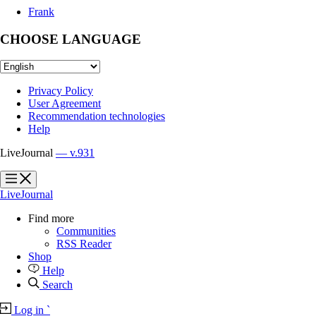
Frank
CHOOSE LANGUAGE
Privacy Policy
User Agreement
Recommendation technologies
Help
LiveJournal
— v.931
?
?
LiveJournal
Find more
Communities
RSS Reader
Shop
Help
Search
Log in
`