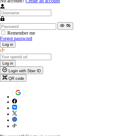
No account?
Create an account
Remember me
Forgot password
Log in
Log in
Login with Sber ID
QR code