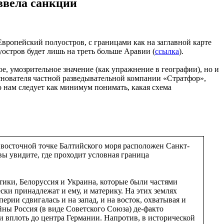
ввела санкции
вропейский полуостров, с границами как на заглавной карте
уостров будет лишь на треть больше Аравии (
ссылка
).
е, умозрительное значение (как упражнение в географии), но и
снователя частной разведывательной компании «Стратфор»,
 нам следует как минимум понимать, какая схема
восточной точке Балтийского моря расположен Санкт-
вы увидите, где проходит условная граница
ики, Белоруссия и Украина, которые были частями
ки принадлежат и ему, и материку. На этих землях
рии сдвигалась и на запад, и на восток, охватывая и
йны Россия (в виде Советского Союза) де-факто
и вплоть до центра Германии. Напротив, в исторической