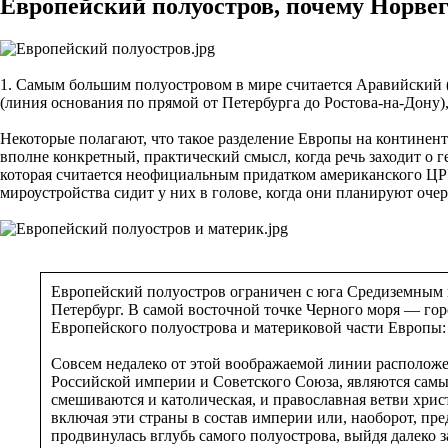
Европейский полуостров, почему Норве
1. Самым большим полуостровом в мире считается Аравийский (3
(линия основания по прямой от Петербурга до Ростова-на-Дону)
Некоторые полагают, что такое разделение Европы на континент
вполне конкретный, практический смысл, когда речь заходит о
которая считается неофициальным придатком американского ЦРУ
мироустройства сидит у них в голове, когда они планируют очер
Европейский полуостров ограничен с юга Средиземным 
Петербург. В самой восточной точке Черного моря — гор
Европейского полуострова и материковой части Европы: в
Совсем недалеко от этой воображаемой линии расположе
Российской империи и Советского Союза, являются самы
смешиваются и католическая, и православная ветви христ
включая эти страны в состав империи или, наоборот, пре
продвинулась вглубь самого полуострова, выйдя далеко 