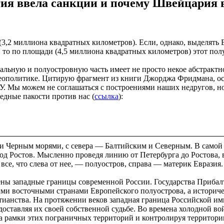
гия ввела санкции и почему Швейцария 
,2 миллиона квадратных километров). Если, однако, выделять Е
, то по площади (4,5 миллиона квадратных километров) этот пол
альную и полуостровную часть имеет не просто некое абстрактно
 геополитике. Цитирую фрагмент из книги Джорджа Фридмана, о
. Мы можем не соглашаться с построениями наших недругов, но
едные пакости против нас (
ссылка
):
и Черным морями, с севера — Балтийским и Северным. В самой 
од Ростов. Мысленно проведя линию от Петербурга до Ростова, 
се, что слева от нее, — полуостров, справа — материк Евразия.
ны западные границы современной России. Государства Прибалт
ми восточными странами Европейского полуострова, а историчес
ианства. На протяжении веков западная граница Российской импе
доставляя их своей собственной судьбе. Во времена холодной во
за рамки этих пограничных территорий и контролируя территори