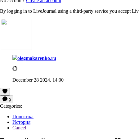
No account?
Create an account
By logging in to LiveJournal using a third-party service you accept Li
olegmakarenko.ru
December 28 2024, 14:00
9
Categories:
Политика
История
Cancel