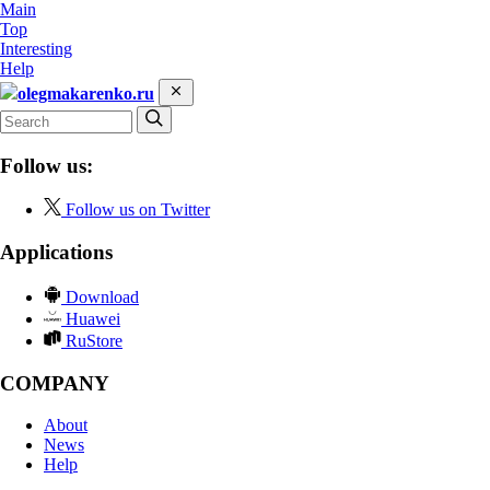
Main
Top
Interesting
Help
olegmakarenko.ru
Follow us:
Follow us on Twitter
Applications
Download
Huawei
RuStore
COMPANY
About
News
Help