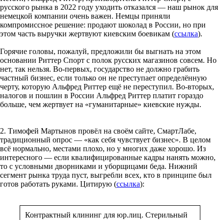
русского рынка в 2022 году уходить отказался — наш рынок для
немецкой компании очень важен. Немцы приняли
компромиссное решение: продают шоколад в России, но при
этом часть выручки жертвуют киевским боевикам (
ссылка
).
Горячие головы, пожалуй, предложили бы выгнать на этом
основании Риттер Спорт с полок русских магазинов совсем. Но
нет, так нельзя. Во-первых, государство не должно грабить
частный бизнес, если только он не преступает определённую
черту, которую Альфред Риттер ещё не переступил. Во-вторых,
налогов и пошлин в России Альфред Риттер платит гораздо
больше, чем жертвует на «гуманитарные» киевские нужды.
2. Тимофей Мартынов провёл на своём сайте, СмартЛабе,
традиционный опрос — «как себя чувствует бизнес». В целом
всё нормально, местами плохо, но у многих даже хорошо. Из
интересного — если квалифицированные кадры нанять можно,
то с условными дворниками и уборщицами беда. Нижний
сегмент рынка труда пуст, выгребли всех, кто в принципе был
готов работать руками. Цитирую (
ссылка
):
Контрактный клининг для юр.лиц. Стерильный