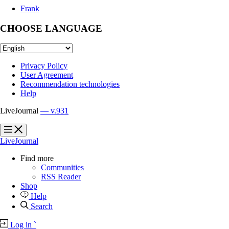
Frank
CHOOSE LANGUAGE
Privacy Policy
User Agreement
Recommendation technologies
Help
LiveJournal
— v.931
?
?
LiveJournal
Find more
Communities
RSS Reader
Shop
Help
Search
Log in
`