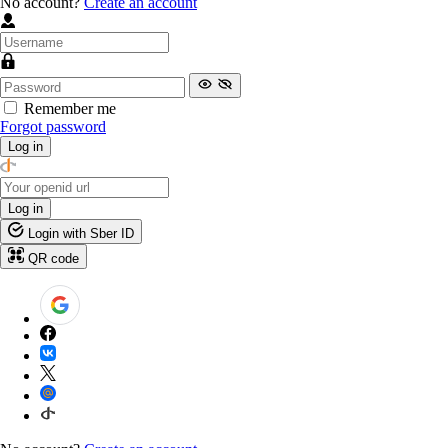
No account?
Create an account
Remember me
Forgot password
Log in
Log in
Login with Sber ID
QR code