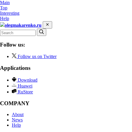
Main
Top
Interesting
Help
olegmakarenko.ru
Follow us:
Follow us on Twitter
Applications
Download
Huawei
RuStore
COMPANY
About
News
Help