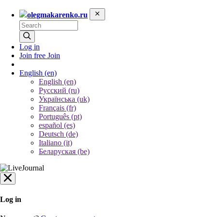
olegmakarenko.ru
Log in
Join free
Join
English
(en)
English (en)
Русский (ru)
Українська (uk)
Français (fr)
Português (pt)
español (es)
Deutsch (de)
Italiano (it)
Беларуская (be)
Log in