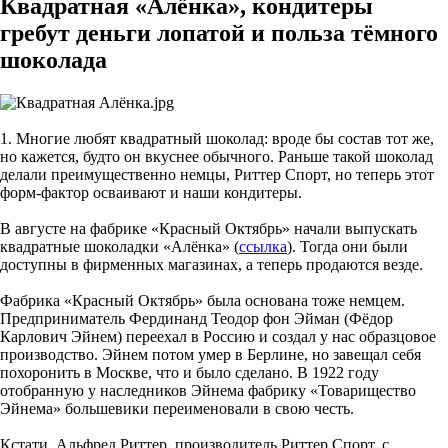
Квадратная «Алёнка», кондитеры
гребут деньги лопатой и польза тёмного
шоколада
1. Многие любят квадратный шоколад: вроде бы состав тот же,
но кажется, будто он вкуснее обычного. Раньше такой шоколад
делали преимущественно немцы, Риттер Спорт, но теперь этот
форм-фактор осваивают и наши кондитеры.
В августе на фабрике «Красный Октябрь» начали выпускать
квадратные шоколадки «Алёнка» (
ссылка
). Тогда они были
доступны в фирменных магазинах, а теперь продаются везде.
Фабрика «Красный Октябрь» была основана тоже немцем.
Предприниматель Фердинанд Теодор фон Эйман (Фёдор
Карлович Эйнем) переехал в Россию и создал у нас образцовое
производство. Эйнем потом умер в Берлине, но завещал себя
похоронить в Москве, что и было сделано. В 1922 году
отобранную у наследников Эйнема фабрику «Товарищество
Эйнема» большевики переименовали в свою честь.
Кстати, Альфред Риттер, производитель Риттер Спорт, с