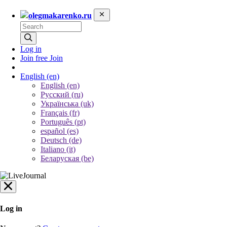
olegmakarenko.ru
Log in
Join free
Join
English
(en)
English (en)
Русский (ru)
Українська (uk)
Français (fr)
Português (pt)
español (es)
Deutsch (de)
Italiano (it)
Беларуская (be)
Log in