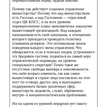
перевыполняешь норму, будешь наказан.
Почему так действует плановое управление
министерства? Потому что над министерством
есть Госплан, а над Госпланом — отраслевой
отдел ЦК КПСС, и на всех уровнях
перевыполнение плана экономически наказуемо
вышестоящей организацией. Над каждым
начальником есть свой начальник, в отношении
которого приходится проводить политику
утаивания резервов. Это оптимальная линия
поведения каждого звена управления. Что
обнаружится, если в поисках злодея, устроившего
эту бредовую систему, подняться на самый верх
управленческой пирамиды, на уровень
генерального секретаря? Точно такое же
отсутствие свободы маневра и невозможность
что-либо всерьез изменить, так как самое
вышестоящее в стране лицо поставлено на этот
пост по сговору других лиц и вынуждено
поддерживать баланс различных сфер,
министерств, ведомств, служб, обременено
внутри- и внешнеполитическим проблемами.
Ни на одном из уровней иерархии нет такого