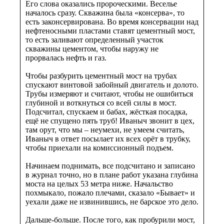
Его слова оказались пророческими. Веселье
началось сразу. Скважина была «консерва», то
есть законсервирована. Во время консервации над
нефтеносными пластами ставят цементный мост,
то есть заливают определенный участок
скважины цементом, чтобы наружу не
прорвалась нефть и газ.
Чтобы разбурить цементный мост на трубах
спускают винтовой забойный двигатель и долото.
Трубы измеряют и считают, чтобы не ошибиться
глубиной и воткнуться со всей силы в мост.
Подсчитал, спускаем и бабах, жёсткая посадка,
ещё не спущено пять труб! Иваныч звонит в цех,
там орут, что мы – неумехи, не умеем считать,
Иваныч в ответ посылает их всех орёт в трубку,
чтобы приехали на комиссионный подъем.
Начинаем поднимать, все подсчитано и записано
в журнал точно, но в плане работ указана глубина
моста на целых 53 метра ниже. Начальство
похмыкало, пожало плечами, сказало «Бывает» и
уехали даже не извинившись, не барское это дело.
Дальше-больше. После того, как пробурили мост,