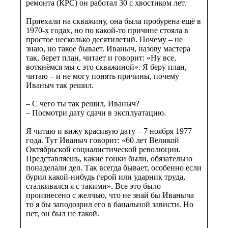
ремонта (КРС) он работал 30 с хвостиком лет.
Приехали на скважину, она была пробурена ещё в
1970-х годах, но по какой-то причине стояла в
простое несколько десятилетий. Почему – не
знаю, но такое бывает. Иваныч, назову мастера
так, берет план, читает и говорит: «Ну все,
воткнёмся мы с это скважиной». Я беру план,
читаю – и не могу понять причины, почему
Иваныч так решил.
– С чего ты так решил, Иваныч?
– Посмотри дату сдачи в эксплуатацию.
Я читаю и вижу красивую дату – 7 ноября 1977
года. Тут Иваныч говорит: «60 лет Великой
Октябрьской социалистической революции.
Представляешь, какие гонки были, обязательно
понаделали дел. Так всегда бывает, особенно если
бурил какой-нибудь герой или ударник труда,
сталкивался я с такими». Все это было
произнесено с желчью, что не знай бы Иваныча
то я бы заподозрил его в банальной зависти. Но
нет, он был не такой.