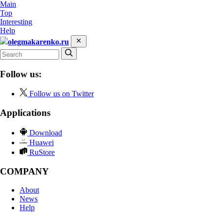
Main
Top
Interesting
Help
olegmakarenko.ru
Follow us:
Follow us on Twitter
Applications
Download
Huawei
RuStore
COMPANY
About
News
Help