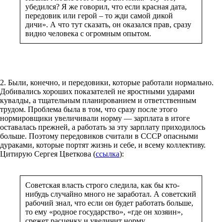
убедился? Я же говорил, что если красная дата,
передовик или герой – то жди самой дикой
дичи». А что тут сказать, он оказался прав, сразу
видно человека с огромным опытом.
2. Были, конечно, и передовики, которые работали нормально.
Добивались хороших показателей не яростными ударами
кувалды, а тщательным планированием и ответственным
трудом. Проблема была в том, что сразу после этого
нормировщики увеличивали норму — зарплата в итоге
оставалась прежней, а работать за эту зарплату приходилось
больше. Поэтому передовиков считали в СССР опасными
дураками, которые портят жизнь и себе, и всему коллективу.
Цитирую Сергея Цветкова (
ссылка
):
Советская власть строго следила, как бы кто-
нибудь случайно много не заработал. А советский
рабочий знал, что если он будет работать больше,
то ему «родное государство», «где он хозяин»,
срежет расценку и увеличит норму.