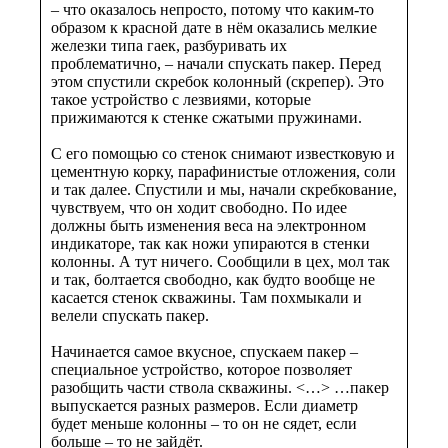
– что оказалось непросто, потому что каким-то
образом к красной дате в нём оказались мелкие
железки типа гаек, разбуривать их
проблематично, – начали спускать пакер. Перед
этом спустили скребок колонный (скрепер). Это
такое устройство с лезвиями, которые
прижимаются к стенке сжатыми пружинами.
С его помощью со стенок снимают известковую и
цементную корку, парафинистые отложения, соли
и так далее. Спустили и мы, начали скребкование,
чувствуем, что он ходит свободно. По идее
должны быть изменения веса на электронном
индикаторе, так как ножи упираются в стенки
колонны. А тут ничего. Сообщили в цех, мол так
и так, болтается свободно, как будто вообще не
касается стенок скважины. Там похмыкали и
велели спускать пакер.
Начинается самое вкусное, спускаем пакер –
специальное устройство, которое позволяет
разобщить части ствола скважины. <…> …пакер
выпускается разных размеров. Если диаметр
будет меньше колонны – то он не сядет, если
больше – то не зайдёт.