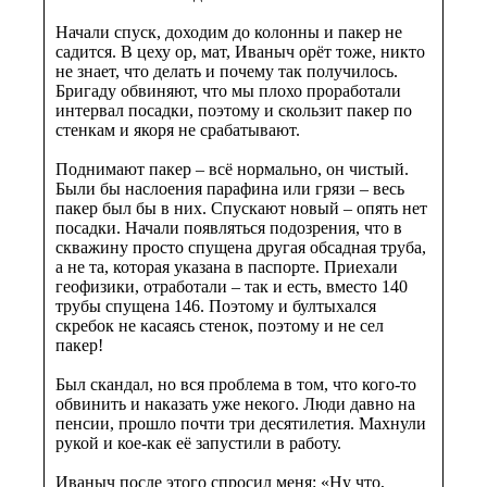
Начали спуск, доходим до колонны и пакер не
садится. В цеху ор, мат, Иваныч орёт тоже, никто
не знает, что делать и почему так получилось.
Бригаду обвиняют, что мы плохо проработали
интервал посадки, поэтому и скользит пакер по
стенкам и якоря не срабатывают.
Поднимают пакер – всё нормально, он чистый.
Были бы наслоения парафина или грязи – весь
пакер был бы в них. Спускают новый – опять нет
посадки. Начали появляться подозрения, что в
скважину просто спущена другая обсадная труба,
а не та, которая указана в паспорте. Приехали
геофизики, отработали – так и есть, вместо 140
трубы спущена 146. Поэтому и бултыхался
скребок не касаясь стенок, поэтому и не сел
пакер!
Был скандал, но вся проблема в том, что кого-то
обвинить и наказать уже некого. Люди давно на
пенсии, прошло почти три десятилетия. Махнули
рукой и кое-как её запустили в работу.
Иваныч после этого спросил меня: «Ну что,