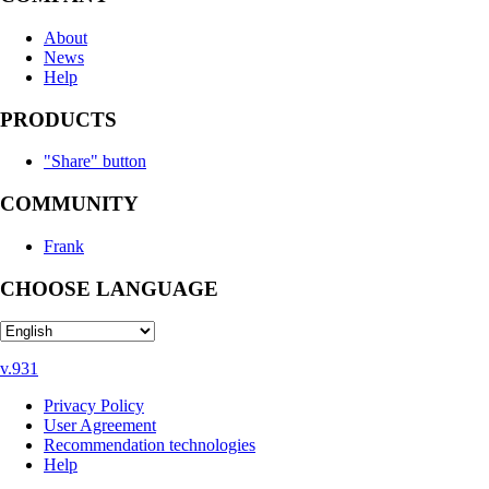
About
News
Help
PRODUCTS
"Share" button
COMMUNITY
Frank
CHOOSE LANGUAGE
v.931
Privacy Policy
User Agreement
Recommendation technologies
Help