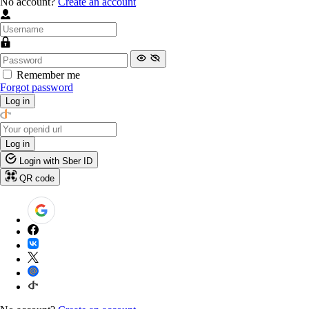
No account?
Create an account
Remember me
Forgot password
Log in
Log in
Login with Sber ID
QR code