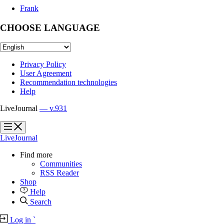
Frank
CHOOSE LANGUAGE
Privacy Policy
User Agreement
Recommendation technologies
Help
LiveJournal
— v.931
?
?
LiveJournal
Find more
Communities
RSS Reader
Shop
Help
Search
Log in
`