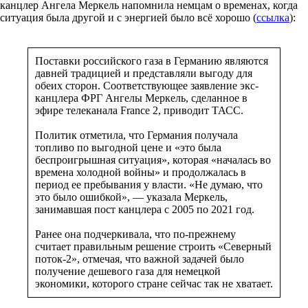
канцлер Ангела Меркель напомнила немцам о временах, когда
ситуация была другой и с энергией было всё хорошо (
ссылка
):
Поставки российского газа в Германию являются
давней традицией и представляли выгоду для
обеих сторон. Соответствующее заявление экс-
канцлера ФРГ Ангелы Меркель, сделанное в
эфире телеканала France 2, приводит ТАСС.
Политик отметила, что Германия получала
топливо по выгодной цене и «это была
беспроигрышная ситуация», которая «началась во
времена холодной войны» и продолжалась в
период ее пребывания у власти. «Не думаю, что
это было ошибкой», — указала Меркель,
занимавшая пост канцлера с 2005 по 2021 год.
Ранее она подчеркивала, что по-прежнему
считает правильным решение строить «Северный
поток-2», отмечая, что важной задачей было
получение дешевого газа для немецкой
экономики, которого стране сейчас так не хватает.