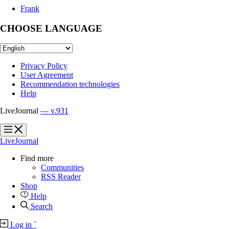
Frank
CHOOSE LANGUAGE
Privacy Policy
User Agreement
Recommendation technologies
Help
LiveJournal
— v.931
?
?
LiveJournal
Find more
Communities
RSS Reader
Shop
Help
Search
Log in
`