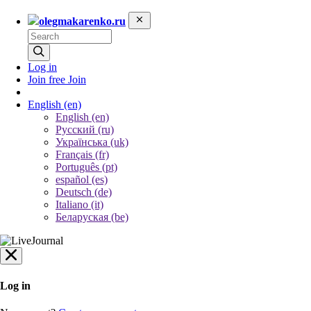
olegmakarenko.ru
Log in
Join free
Join
English
(en)
English (en)
Русский (ru)
Українська (uk)
Français (fr)
Português (pt)
español (es)
Deutsch (de)
Italiano (it)
Беларуская (be)
Log in