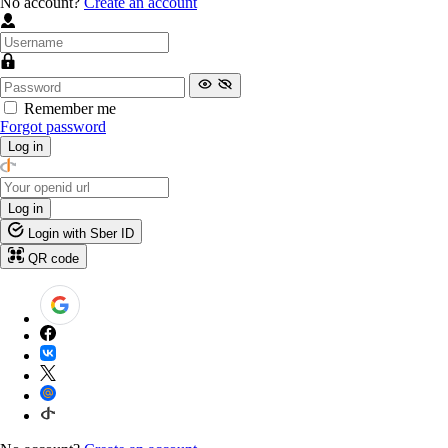
No account?
Create an account
Remember me
Forgot password
Log in
Log in
Login with Sber ID
QR code