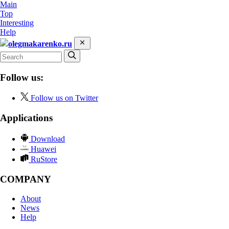
Main
Top
Interesting
Help
olegmakarenko.ru
Follow us:
Follow us on Twitter
Applications
Download
Huawei
RuStore
COMPANY
About
News
Help