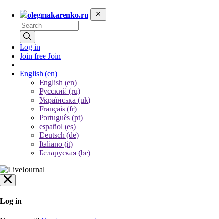
olegmakarenko.ru
Log in
Join free
Join
English
(en)
English (en)
Русский (ru)
Українська (uk)
Français (fr)
Português (pt)
español (es)
Deutsch (de)
Italiano (it)
Беларуская (be)
Log in