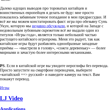
Далеко идущих выводов про тороватых китайцев и
воинственных европейцев я делать не буду: мне просто
показалось забавным точное попадание в мои предрассудки. И
всё же мы можем констатировать факт: игра про обезьяну Сунь
Укун, которую мы
недавно обсуждали
, и которой на Западе с
недовольным зубовным скрежетом всё же выдали один из
титулов «Игры года», является только небольшой частью
растущего китайского игропрома. Меня это радует, так как
китайские игры будут разбавлять однообразные западные
приёмы — «выстрели в голову», «сожги деревеньку» — более
мирными и зачастую более интересными механиками.
PS
. Если в китайской игре вы увидите иероглифы без перевода.
Просто запустите на смартфоне переводчик, выберите
«китайский ==> русский» и наведите камеру на текст. Вам
покажут перевод.
Игры
LJ Video
Applications