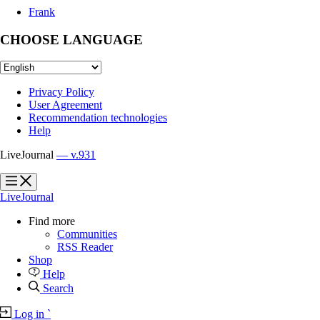
Frank
CHOOSE LANGUAGE
Privacy Policy
User Agreement
Recommendation technologies
Help
LiveJournal
— v.931
?
?
LiveJournal
Find more
Communities
RSS Reader
Shop
Help
Search
Log in
`