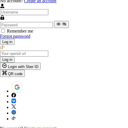
No account?
Create an account
Remember me
Forgot password
Log in
Log in
Login with Sber ID
QR code