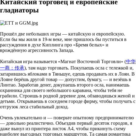
Китайский торговец и европейские
гладиаторы
Прошёл две небольших игры — китайскую и европейскую.
Если бы мы жили в 19-м веке, мне пришлось бы пуститься в
рассуждения в духе Киплинга про «Бремя белых» и
врождённую агрессивность Запада.
Китайская игра называется «Магнат Восточной Торговли» (
中华
一商：传承
), там надо торговать. Покупаешь осла с тележкой и,
затарившись яблоками в Тяньшуе, едешь продавать их в Лоян. В
Лояне берёшь другой товар — допустим, бумагу, — и везёшь в
Линтао. Заработав денег, докупаешь второго осла, нанимаешь
охранника для своего небольшого каравана, чтобы тебя не
грабили. Строишь в родной деревне дом, обзаводишься женой и
детьми. Открываешь в соседнем городе фирму, чтобы получать с
отгрузок леса стабильный доход.
Очень увлекательно и — поверьте опытному предпринимателю
— довольно реалистично. Объездив первый десяток городов, я
даже вынул из принтера листок А4, чтобы прикинуть схему
наиболее выгодных торговых маршрутов. Та самая романтика