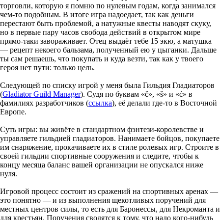
торговли, которую я помню по нулевым годам, когда занимался
чем-то подобным. В итоге игра надоедает, так как деньги
перестают быть проблемой, а натужные квесты наводят скуку,
но в первые пару часов свобода действий в открытом мире
прямо-таки завораживает. Отец выдаёт тебе 15 экю, а матушка
— рецепт некоего бальзама, полученный ею у цыганки. Дальше
ты сам решаешь, что покупать и куда везти, так как у твоего
героя нет пути: только цель.
Следующей по списку игрой у меня была Гильдия Гладиаторов
(
Gladiator Guild Manager
). Судя по буквам «č», «š» и «ć» в
фамилиях разработчиков (
ссылка
), её делали где-то в Восточной
Европе.
Суть игры: вы живёте в стандартном фэнтези-королевстве и
управляете гильдией гладиаторов. Нанимаете бойцов, покупаете
им снаряжение, прокачиваете их в стиле ролевых игр. Строите в
своей гильдии спортивные сооружения и следите, чтобы к
концу месяца баланс вашей организации не опускался ниже
нуля.
Игровой процесс состоит из сражений на спортивных аренах —
это понятно — и из выполнения щекотливых поручений для
местных центров силы, то есть для Баронессы, для Некроманта и
для крестьян. Поручения сводятся к тому, что надо кого-нибудь