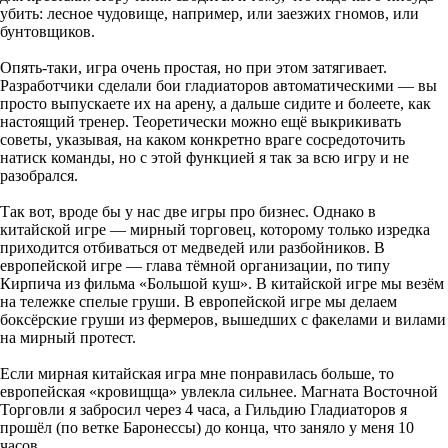
убить: лесное чудовище, например, или заезжих гномов, или
бунтовщиков.
Опять-таки, игра очень простая, но при этом затягивает.
Разработчики сделали бои гладиаторов автоматическими — вы
просто выпускаете их на арену, а дальше сидите и болеете, как
настоящий тренер. Теоретически можно ещё выкрикивать
советы, указывая, на каком конкретно враге сосредоточить
натиск команды, но с этой функцией я так за всю игру и не
разобрался.
Так вот, вроде бы у нас две игры про бизнес. Однако в
китайской игре — мирный торговец, которому только изредка
приходится отбиваться от медведей или разбойников. В
европейской игре — глава тёмной организации, по типу
Кирпича из фильма «Большой куш». В китайской игре мы везём
на тележке спелые груши. В европейской игре мы делаем
боксёрские груши из фермеров, вышедших с факелами и вилами
на мирный протест.
Если мирная китайская игра мне понравилась больше, то
европейская «кровищща» увлекла сильнее. Магната Восточной
Торговли я забросил через 4 часа, а Гильдию Гладиаторов я
прошёл (по ветке Баронессы) до конца, что заняло у меня 10
часов.