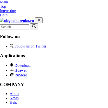
Main
Top
Interesting
Help
olegmakarenko.ru
Follow us:
Follow us on Twitter
Applications
Download
Huawei
RuStore
COMPANY
About
News
Help