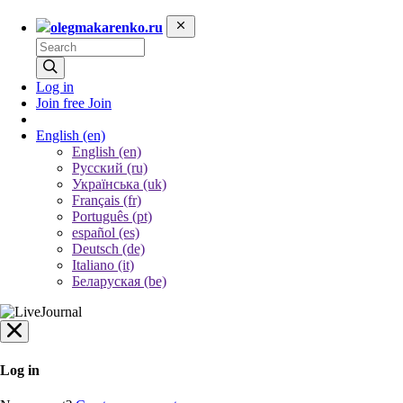
olegmakarenko.ru
Log in
Join free
Join
English
(en)
English (en)
Русский (ru)
Українська (uk)
Français (fr)
Português (pt)
español (es)
Deutsch (de)
Italiano (it)
Беларуская (be)
Log in