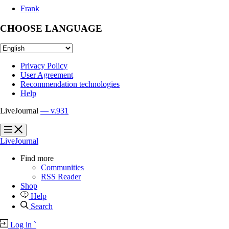
Frank
CHOOSE LANGUAGE
Privacy Policy
User Agreement
Recommendation technologies
Help
LiveJournal
— v.931
?
?
LiveJournal
Find more
Communities
RSS Reader
Shop
Help
Search
Log in
`