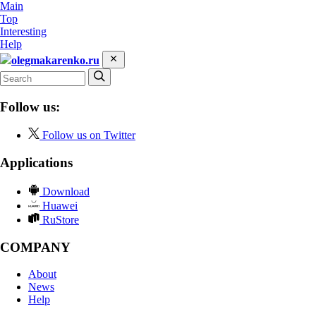
Main
Top
Interesting
Help
olegmakarenko.ru
Follow us:
Follow us on Twitter
Applications
Download
Huawei
RuStore
COMPANY
About
News
Help