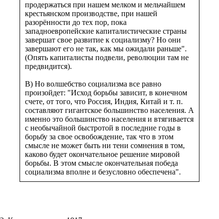
продержаться при нашем мелком и мельчайшем
крестьянском производстве, при нашей
разорённости до тех пор, пока
западноевропейские капиталистические страны
завершат свое развитие к социализму? Но они
завершают его не так, как мы ожидали раньше".
(Опять капиталисты подвели, революции там не
предвидится).
В) Но волшебство социализма все равно
произойдет: "Исход борьбы зависит, в конечном
счете, от того, что Россия, Индия, Китай и т. п.
составляют гигантское большинство населения. А
именно это большинство населения и втягивается
с необычайной быстротой в последние годы в
борьбу за свое освобождение, так что в этом
смысле не может быть ни тени сомнения в том,
каково будет окончательное решение мировой
борьбы. В этом смысле окончательная победа
социализма вполне и безусловно обеспечена".