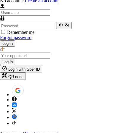
No account?
Create an account
Remember me
Forgot password
Log in
Log in
Login with Sber ID
QR code