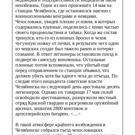
неизбежны. Один из них произошёл 14 мая на
станции Челябинск, где остановился эшелон с
военнопленными венграми и немцами.
Чехословаки, увидев плохие условия, в которых
содержались пленные, поделились с ними частью
своего продовольствия и табака. Когда же состав
тронулся, кто-то из пленных бросил в чехов
чугунную ножку от печки, в результате чего один
из чешских солдат был тяжело ранен и потерял
сознание. В ответ легионеры остановили поезд и
подвергли самосуду виновника. Остальные
пленные потом вспоминали, что убитый ещё
перед отправлением со станции объявил, что
должен убить хотя бы одного чеха до отъезда. По
следам этого инцидента советские власти
Челябинска на следующий день арестовали десять
легионеров. Однако их товарищи 17 мая силой
освободили арестованных, разоружили местный
отряд Красной гвардии и разгромили оружейный
арсенал, захватив 2800 винтовок и
артиллерийскую батарею. <…>
В такой атмосфере крайнего возбуждения в
Челябинске собрался съезд чехословацких