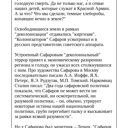
голодную смерть. Да не только нас, а и семьи
наших детей, которые служат в Красной Армии.
А за что? Что мы сделали, темные хлеборобы,
копавшие вечно в земле?"
Освободившиеся земли в рамках
"деколонизации" отдавались "киргизам".
"Колонизаторов" Сафаров усматривал и в
русских представителях советского аппарата.
Устроенный Сафаровым "деколониальный"
террор привел к экономическому разорению
региона и голоду, он ужасал всех столкнувшихся
с ним. Про художества Сафарова в Москву
последовательно писали А.А. Иоффе, Я.Х.
Петерс, Я.Э. Рудзутак, М.П. Томский. Наркомнац
Сталин писал: "Два года сафаровской политики
показали, что Сафаров не может вести ни
систематической, ни осмотрительной, ни
разумной политики, – он, обычно, утрирует
некоторые истины нашей национальной
политики, грубо перегибает палку и выскакивает
за рамки всякой разумности".
Но у Сафарова был защитник – Ленин. "Сафаров