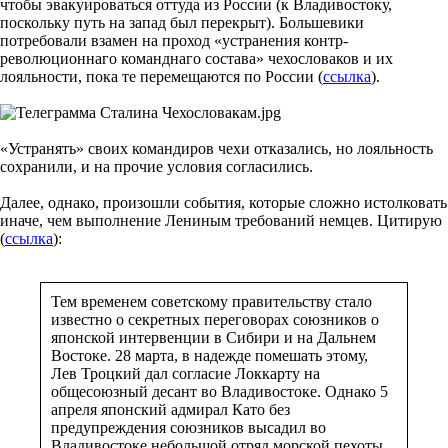
чтобы эвакуироваться оттуда из России (к Владивостоку,
поскольку путь на запад был перекрыт). Большевики
потребовали взамен на проход «устранения контр-
революционнаго команднаго состава» чехословаков и их
лояльности, пока те перемещаются по России (
ссылка
).
«Устранять» своих командиров чехи отказались, но лояльность
сохранили, и на прочие условия согласились.
Далее, однако, произошли события, которые сложно истолковать
иначе, чем выполнение Лениным требований немцев. Цитирую
(
ссылка
):
Тем временем советскому правительству стало
известно о секретных переговорах союзников о
японской интервенции в Сибири и на Дальнем
Востоке. 28 марта, в надежде помешать этому,
Лев Троцкий дал согласие Локкарту на
общесоюзный десант во Владивостоке. Однако 5
апреля японский адмирал Като без
предупреждения союзников высадил во
Владивостоке небольшой отряд морской пехоты