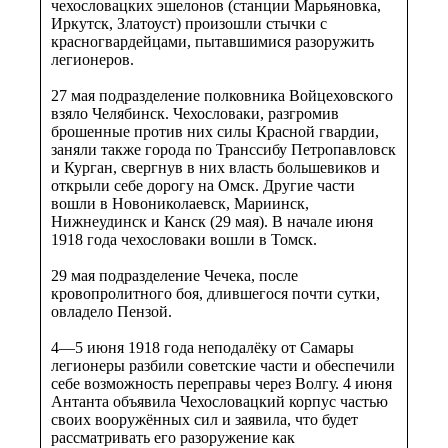
чехословацких эшелонов (станции Марьяновка,
Иркутск, Златоуст) произошли стычки с
красногвардейцами, пытавшимися разоружить
легионеров.
27 мая подразделение полковника Войцеховского
взяло Челябинск. Чехословаки, разгромив
брошенные против них силы Красной гвардии,
заняли также города по Транссибу Петропавловск
и Курган, свергнув в них власть большевиков и
открыли себе дорогу на Омск. Другие части
вошли в Новониколаевск, Мариинск,
Нижнеудинск и Канск (29 мая). В начале июня
1918 года чехословаки вошли в Томск.
29 мая подразделение Чечека, после
кровопролитного боя, длившегося почти сутки,
овладело Пензой.
4—5 июня 1918 года неподалёку от Самары
легионеры разбили советские части и обеспечили
себе возможность переправы через Волгу. 4 июня
Антанта объявила Чехословацкий корпус частью
своих вооружённых сил и заявила, что будет
рассматривать его разоружение как