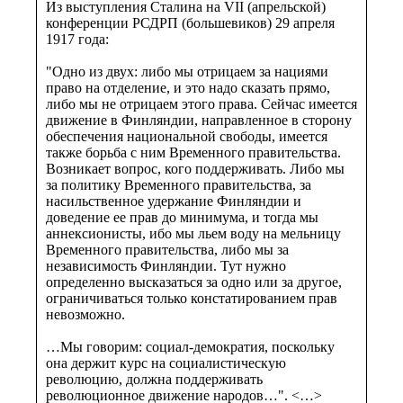
Из выступления Сталина на VII (апрельской)
конференции РСДРП (большевиков) 29 апреля
1917 года:
"Одно из двух: либо мы отрицаем за нациями
право на отделение, и это надо сказать прямо,
либо мы не отрицаем этого права. Сейчас имеется
движение в Финляндии, направленное в сторону
обеспечения национальной свободы, имеется
также борьба с ним Временного правительства.
Возникает вопрос, кого поддерживать. Либо мы
за политику Временного правительства, за
насильственное удержание Финляндии и
доведение ее прав до минимума, и тогда мы
аннексионисты, ибо мы льем воду на мельницу
Временного правительства, либо мы за
независимость Финляндии. Тут нужно
определенно высказаться за одно или за другое,
ограничиваться только констатированием прав
невозможно.
…Мы говорим: социал-демократия, поскольку
она держит курс на социалистическую
революцию, должна поддерживать
революционное движение народов…". <…>