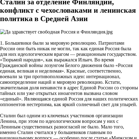
Сталин за отделение Финляндии,
конфликт с чехословаками и ленинская
политика в Средней Азии
1. Большевики были за мировую революцию. Патриотами
России они быть никак не могли, так как единая Россия была
для них идеологическим врагом — реакционным государством.
«Тюрьмой народов», как выражался Ильич. Во время
Гражданской войны лозунгом Белого движения было «Россия
единая, великая и неделимая». Красные, соответственно,
воевали за три противоположных идеи: интернационал,
самоопределение наций и мировую революцию. Кстати,
значительная доля ненависти в адрес Единой России со стороны
тайных или уже открытых иноагентов вызвана словом
«единый». Являющаяся единой Россия для наших политических
оппонентов нестерпима, как яркий солнечный свет для упырей.
Сталин был одним из ключевых участников организации
Ленина, при этом по идеологическим вопросам у них с
Лениным существенных разногласий не было. Мало того,
именно Сталин считался у большевиков главным по
национальному вопросу — особенно после статьи «Марксизм и