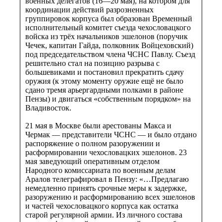
военных делегатов (16—20 мая), на котором для
координации действий разрозненных
группировок корпуса был образован Временный
исполнительный комитет съезда чехословацкого
войска из трёх начальников эшелонов (поручик
Чечек, капитан Гайда, полковник Войцеховский)
под председательством члена ЧCНС Павлу. Съезд
решительно стал на позицию разрыва с
большевиками и постановил прекратить сдачу
оружия (к этому моменту оружие ещё не было
сдано тремя арьергардными полками в районе
Пензы) и двигаться «собственным порядком» на
Владивосток.
21 мая в Москве были арестованы Макса и
Чермак — представители ЧСНС — и было отдано
распоряжение о полном разоружении и
расформировании чехословацких эшелонов. 23
мая заведующий оперативным отделом
Народного комиссариата по военным делам
Аралов телеграфировал в Пензу: «…Предлагаю
немедленно принять срочные меры к задержке,
разоружению и расформированию всех эшелонов
и частей чехословацкого корпуса как остатка
старой регулярной армии. Из личного состава