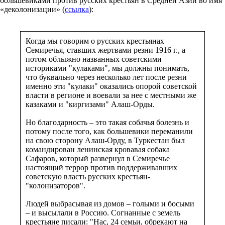
большевиками против русских крестьян в Средней Азии во имя
«деколонизации» (
ссылка
):
Когда мы говорим о русских крестьянах
Семиречья, ставших жертвами резни 1916 г., а
потом облыжно названных советскими
историками "кулаками", мы должны понимать,
что буквально через несколько лет после резни
именно эти "кулаки" оказались опорой советской
власти в регионе и воевали за нее с местными же
казаками и "киргизами" Алаш-Орды.
Но благодарность – это такая собачья болезнь и
потому после того, как большевики переманили
на свою сторону Алаш-Орду, в Туркестан был
командирован ленинская кровавая собака
Сафаров, который развернул в Семиречье
настоящий террор против поддерживавших
советскую власть русских крестьян-
"колонизаторов".
Людей выбрасывая из домов – голыми и босыми
– и высылали в Россию. Согнанные с земель
крестьяне писали: "Нас, 24 семьи, обрекают на