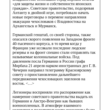
«для защиты жизни и собственности японских
граждан». Советское правительство, подозревая
Антанту в двойной игре, потребовало начать
новые переговоры о перемене направления
эвакуации чехословаков с Владивостока на
Архангельск и Мурманск.
Германский генштаб, со своей стороны, также
опасался скорого появления на Западном фронте
40-тысячного корпуса, в то время когда у
Франции уже иссякали последние людские
резервы и на фронт спешно стали отправлять так
называемые колониальные войска. Под
давлением посла Германии в России графа
Мирбаха 21 апреля нарком иностранных дел Г. В.
Чичерин направил телеграмму Красноярскому
совету о приостановлении дальнейшего
передвижения чехословацких эшелонов на
восток. <…>
Легионеры восприняли это распоряжение как
намерение советского правительства выдать их
Германии и Австро-Венгрии как бывших
военнопленных. В атмосфере взаимного
недоверия и подозрительности инциденты были