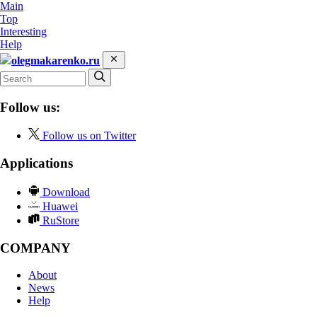
Main
Top
Interesting
Help
olegmakarenko.ru
Follow us:
Follow us on Twitter
Applications
Download
Huawei
RuStore
COMPANY
About
News
Help