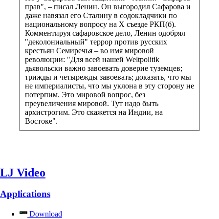
прав", – писал Ленин. Он выгородил Сафарова и
даже навязал его Сталину в содокладчики по
национальному вопросу на X съезде РКП(б).
Комментируя сафаровское дело, Ленин одобрял
"деколониальный" террор против русских
крестьян Семиречья – во имя мировой
революции: "Для всей нашей Weltpolitik
дьявольски важно завоевать доверие туземцев;
трижды и четырежды завоевать; доказать, что мы
не империалисты, что мы уклона в эту сторону не
потерпим. Это мировой вопрос, без
преувеличения мировой. Тут надо быть
архистрогим. Это скажется на Индии, на
Востоке".
LJ Video
Applications
Download