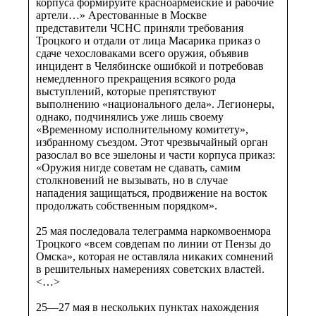
корпуса формируйте красноармейские и рабочие
артели…» Арестованные в Москве
представители ЧСНС приняли требования
Троцкого и отдали от лица Масарика приказ о
сдаче чехословаками всего оружия, объявив
инцидент в Челябинске ошибкой и потребовав
немедленного прекращения всякого рода
выступлений, которые препятствуют
выполнению «национального дела». Легионеры,
однако, подчинялись уже лишь своему
«Временному исполнительному комитету»,
избранному съездом. Этот чрезвычайный орган
разослал во все эшелоны и части корпуса приказ:
«Оружия нигде советам не сдавать, самим
столкновений не вызывать, но в случае
нападения защищаться, продвижение на восток
продолжать собственным порядком».
25 мая последовала телеграмма наркомвоенмора
Троцкого «всем совдепам по линии от Пензы до
Омска», которая не оставляла никаких сомнений
в решительных намерениях советских властей.
<…>
25—27 мая в нескольких пунктах нахождения