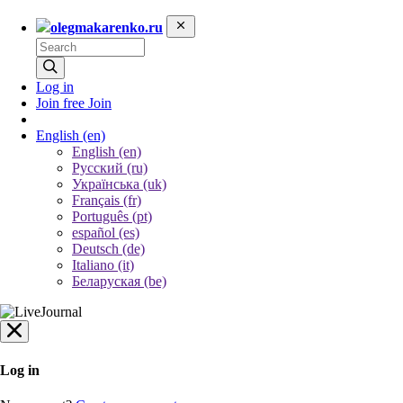
olegmakarenko.ru
Log in
Join free
Join
English
(en)
English (en)
Русский (ru)
Українська (uk)
Français (fr)
Português (pt)
español (es)
Deutsch (de)
Italiano (it)
Беларуская (be)
Log in