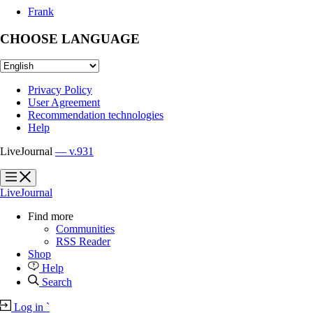
Frank
CHOOSE LANGUAGE
Privacy Policy
User Agreement
Recommendation technologies
Help
LiveJournal
— v.931
?
?
LiveJournal
Find more
Communities
RSS Reader
Shop
Help
Search
Log in
`