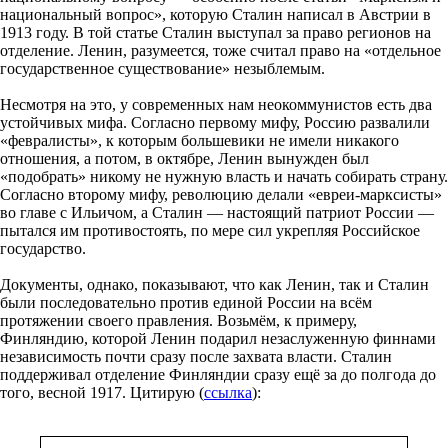
национальный вопрос», которую Сталин написал в Австрии в
1913 году. В той статье Сталин выступал за право регионов на
отделение. Ленин, разумеется, тоже считал право на «отдельное
государственное существование» незыблемым.
Несмотря на это, у современных нам неокоммунистов есть два
устойчивых мифа. Согласно первому мифу, Россию развалили
«февралисты», к которым большевики не имели никакого
отношения, а потом, в октябре, Ленин вынужден был
«подобрать» никому не нужную власть и начать собирать страну.
Согласно второму мифу, революцию делали «евреи-марксисты»
во главе с Ильичом, а Сталин — настоящий патриот России —
пытался им противостоять, по мере сил укрепляя Российское
государство.
Документы, однако, показывают, что как Ленин, так и Сталин
были последовательно против единой России на всём
протяжении своего правления. Возьмём, к примеру,
Финляндию, которой Ленин подарил незаслуженную финнами
независимость почти сразу после захвата власти. Сталин
поддерживал отделение Финляндии сразу ещё за до полгода до
того, весной 1917. Цитирую (
ссылка
):