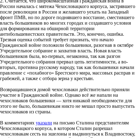
2. Считается, что широкомасштабная Гражданская война в
России началась с мятежа Чехословацкого корпуса, застрявшего
после революции в России и желавшего уехать на Западный
фронт ПМВ, но по дороге поднявшего восстание, сместившего
власть большевиков во многих городах и создавшего условия
для формирования на обширной территории
антибольшевистских правительств. Это, конечно, ошибка.
Трезвая оценка событий требует признать, что начало
Гражданской войне положили большевики, разогнав в октябре
Учредительное собрание и захватив власть. Новая власть
большевиков была, во-первых, незаконна, так как разгон
Учредительного собрания прервал цепь легитимности, а во-
вторых, противна русскому народу, так как большевики начали
правление с «похабного» Брестского мира, массовых расправ и
грабежей, а также с отбора зерна у крестьян.
Возвращавшиеся домой чехословаки действительно приняли
участие в Гражданской войне. Однако всё же напали на
чехословаков большевики — хотя никакой необходимости для
этого не было, большевикам никто не мешал просто выпустить
чехословаков из страны.
В комментариях
указали
на письмо Сталина представителям
Чехословацкого корпуса, в котором Сталин разрешал
чехословакам сесть на эшелоны и выдвинуться к Владивостоку,