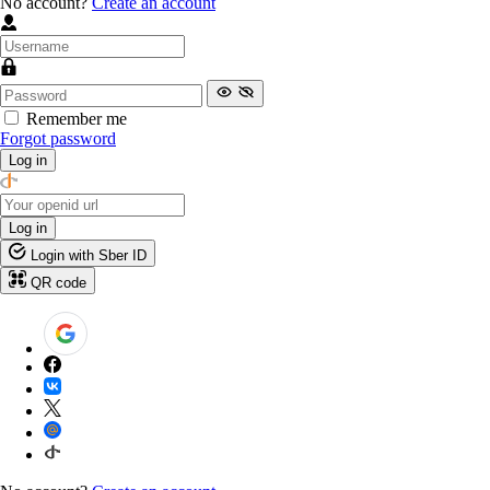
No account?
Create an account
Remember me
Forgot password
Log in
Log in
Login with Sber ID
QR code