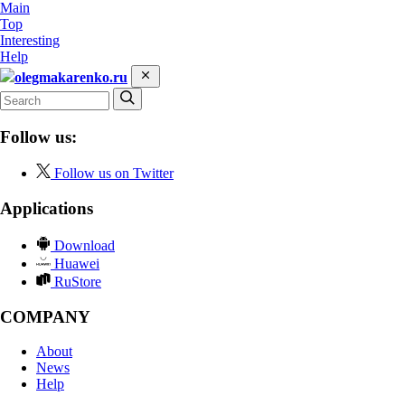
Main
Top
Interesting
Help
olegmakarenko.ru
Follow us:
Follow us on Twitter
Applications
Download
Huawei
RuStore
COMPANY
About
News
Help