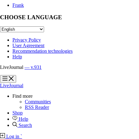
Frank
CHOOSE LANGUAGE
Privacy Policy
User Agreement
Recommendation technologies
Help
LiveJournal
— v.931
?
?
LiveJournal
Find more
Communities
RSS Reader
Shop
Help
Search
Log in
`