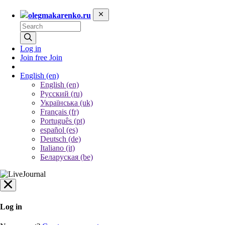
olegmakarenko.ru
Log in
Join free
Join
English
(en)
English (en)
Русский (ru)
Українська (uk)
Français (fr)
Português (pt)
español (es)
Deutsch (de)
Italiano (it)
Беларуская (be)
Log in