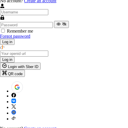
No account?
Create an account
Remember me
Forgot password
Log in
Log in
Login with Sber ID
QR code