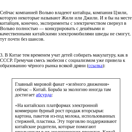
Сейчас компанией Вольво владеют китайцы, компания Цзили,
которую некоторые называют Жили или Джили. И я бы на месте
китайцев, конечно, эксперименты с электричеством свернул в
Вольво полностью — конкурировать с дешёвыми и
качественными китайскими электромобилями шведы не смогут,
тут почти без шансов.
3. В Китае тем временем учат детей собирать макулатуру, как в
СССР. Гремучая смесь экобесия с социализмом уже привела к
образованию чёрного рынка всякой дряни (
ссылка
):
Главный мировой фанат «зелёного движения»
сейчас – Китай. Борьба за экологию иногда там
достигает
абсурда
:
«На китайских платформах электронной
коммерции бурный рост продаж вторсырья:
картона, пакетов из-под молока, использованных
стержней, пластика. Эту торговлю поддерживают
китайские родители, которые помогают
школьникам в их экологических проектах. Китай