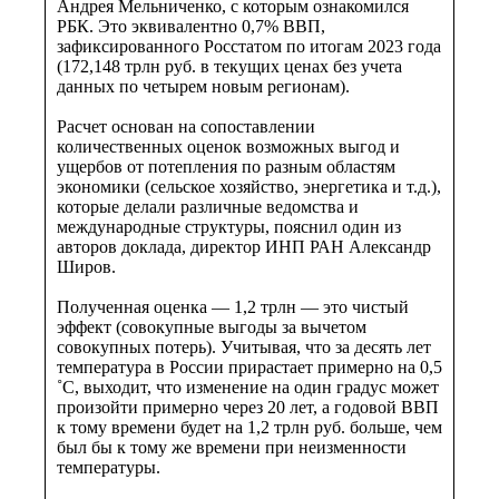
Андрея Мельниченко, с которым ознакомился
РБК. Это эквивалентно 0,7% ВВП,
зафиксированного Росстатом по итогам 2023 года
(172,148 трлн руб. в текущих ценах без учета
данных по четырем новым регионам).
Расчет основан на сопоставлении
количественных оценок возможных выгод и
ущербов от потепления по разным областям
экономики (сельское хозяйство, энергетика и т.д.),
которые делали различные ведомства и
международные структуры, пояснил один из
авторов доклада, директор ИНП РАН Александр
Широв.
Полученная оценка — 1,2 трлн — это чистый
эффект (совокупные выгоды за вычетом
совокупных потерь). Учитывая, что за десять лет
температура в России прирастает примерно на 0,5
˚С, выходит, что изменение на один градус может
произойти примерно через 20 лет, а годовой ВВП
к тому времени будет на 1,2 трлн руб. больше, чем
был бы к тому же времени при неизменности
температуры.