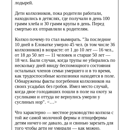
лодырей.
Дети колхозников, пока родители работали,
находились в детяслях, где получали в день 100
грамм хлеба и 30 грамм крупы в день. Перед
смертью их отправляли к родителям.
Колхоз почему-то стал вымирать. "За последние
10 дней в Еловатке умерло 45 чел. (в том числе 36
колхозников) в возрасте: от 1 до 10 лет — 16 чел.,
от 18 до 50 лет — 11 человек и старше 50 лет —
18 чел. Были случаи, когда трупы не убирались по
нескольку дней ввиду беспомощного состояния
остальных членов семьи умершего и в то время,
как трудоспособные колхозники находятся в поле.
Обнаружены факты погребения колхозников на
своих усадьбах без гробов. Имел место случай,
когда двое голодавших пошли в поле на охоту за
сусликами и оттуда не вернулись умерли у
суслиных нор". <…>
Что характерно — местное руководство колхоза с
той же самой молочной фермы и птицефермы
детям ничего не давало, да и свинью зарезать для
того чтобы дети не умирали — как можно.