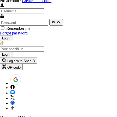
No account?
Create an account
Remember me
Forgot password
Log in
Log in
Login with Sber ID
QR code