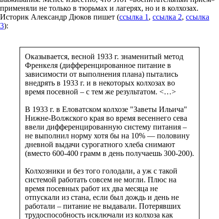
применяли не только в тюрьмах и лагерях, но и в колхозах.
Историк Александр Дюков пишет (
ссылка 1
,
ссылка 2
,
ссылка
3
):
Оказывается, весной 1933 г. знаменитый метод
Френкеля (дифференцированное питание в
зависимости от выполнения плана) пытались
внедрять в 1933 г. и в некоторых колхозах во
время посевной – с тем же результатом. <…>
В 1933 г. в Еловатском колхозе "Заветы Ильича"
Нижне-Волжского края во время весеннего сева
ввели дифференцированную систему питания –
не выполнил норму хотя бы на 10% — половину
дневной выдачи сурогатного хлеба снимают
(вместо 600-400 грамм в день получаешь 300-200).
Колхозники и без того голодали, а уж с такой
системой работать совсем не могли. Плюс на
время посевных работ их два месяца не
отпускали из стана, если был дождь и день не
работали – питание не выдавали. Потерявших
трудоспособность исключали из колхоза как