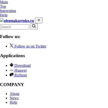
Main
Top
Interesting
Help
olegmakarenko.ru
Follow us:
Follow us on Twitter
Applications
Download
Huawei
RuStore
COMPANY
About
News
Help