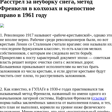
Расстрел за неуборку снега, метод
Френкеля в колхозах и крепостное
право в 1961 году
1. Революцию 1917 называют «рабоче-крестьянской», однако это
не вполне верно. Рабочие среди революционеров были, но вот
крестьян Ленин со Сталиным считали врагами: они называли их
«последним буржуазным классом», то есть классом мелких
собственников, с которым им следовало вести борьбу.
Прикрепляю к посту характерный документ эпохи — советская
власть решает вопрос очистки снега с железных дорог.
Большевики приказывают исполнителям на местах брать
заложников из числа крестьян, и если другие крестьяне будут
чистить снег плохо, то расстреливать заложников.
2. Как известно, в ГУЛАГе в 1930-е годах практиковался так
называемый метод Френкеля, названный по имени одного из
начальников лагерной системы, Нафталия Френкеля (
ссылка
):
норма пайка заключённых зависела от выполнения плана, и тех,
кто план не выполнял, кормили на уровне ниже физического
выживания. Менее известно, что этот «воспитательный приём»