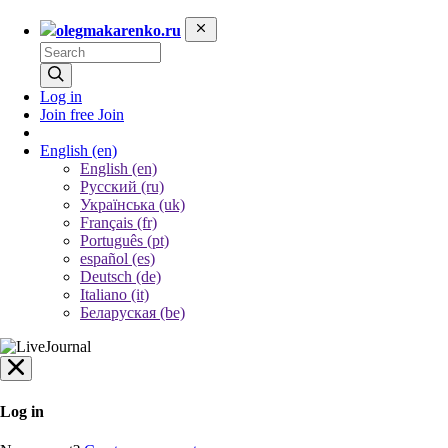
olegmakarenko.ru
Log in
Join free
Join
English
(en)
English (en)
Русский (ru)
Українська (uk)
Français (fr)
Português (pt)
español (es)
Deutsch (de)
Italiano (it)
Беларуская (be)
Log in