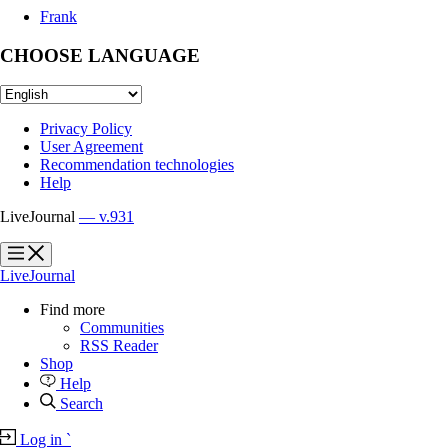
Frank
CHOOSE LANGUAGE
Privacy Policy
User Agreement
Recommendation technologies
Help
LiveJournal
— v.931
?
?
LiveJournal
Find more
Communities
RSS Reader
Shop
Help
Search
Log in
`