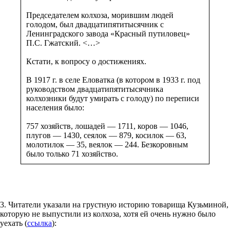
Председателем колхоза, морившим людей
голодом, был двадцатипятитысячник с
Ленинградского завода «Красный путиловец»
П.С. Гжатский. <…>
Кстати, к вопросу о достижениях.
В 1917 г. в селе Еловатка (в котором в 1933 г. под
руководством двадцатипятитысячника
колхозники будут умирать с голоду) по переписи
населения было:
757 хозяйств, лошадей — 1711, коров — 1046,
плугов — 1430, сеялок — 879, косилок — 63,
молотилок — 35, веялок — 244. Безкоровным
было только 71 хозяйство.
3. Читатели указали на грустную историю товарища Кузьминой,
которую не выпустили из колхоза, хотя ей очень нужно было
уехать (
ссылка
):