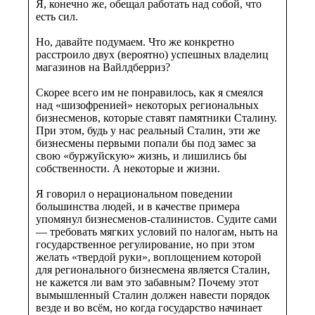
Я, конечно же, обещал работать над собой, что
есть сил.
Но, давайте подумаем. Что же конкретно
расстроило двух (вероятно) успешных владелиц
магазинов на Вайлдберриз?
Скорее всего им не понравилось, как я смеялся
над «шизофренией» некоторых региональных
бизнесменов, которые ставят памятники Сталину.
При этом, будь у нас реальный Сталин, эти же
бизнесмены первыми попали бы под замес за
свою «буржуйскую» жизнь, и лишились бы
собственности. А некоторые и жизни.
Я говорил о нерациональном поведении
большинства людей, и в качестве примера
упомянул бизнесменов-сталинистов. Судите сами
— требовать мягких условий по налогам, ныть на
государственное регулирование, но при этом
желать «твердой руки», воплощением которой
для регионального бизнесмена является Сталин,
не кажется ли вам это забавным? Почему этот
вымышленный Сталин должен навести порядок
везде и во всём, но когда государство начинает