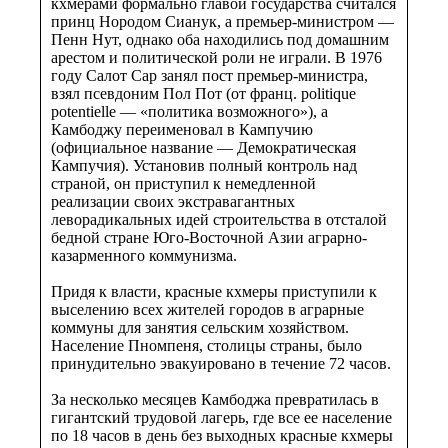
кхмерами формально главой государства считался
принц Нородом Сианук, а премьер-министром —
Пенн Нут, однако оба находились под домашним
арестом и политической роли не играли. В 1976
году Салот Сар занял пост премьер-министра,
взял псевдоним Пол Пот (от франц. politique
potentielle — «политика возможного»), а
Камбоджу переименовал в Кампучию
(официальное название — Демократическая
Кампучия). Установив полный контроль над
страной, он приступил к немедленной
реализации своих экстравагантных
леворадикальных идей строительства в отсталой
бедной стране Юго-Восточной Азии аграрно-
казарменного коммунизма.
Придя к власти, красные кхмеры приступили к
выселению всех жителей городов в аграрные
коммуны для занятия сельским хозяйством.
Население Пномпеня, столицы страны, было
принудительно эвакуировано в течение 72 часов.
За несколько месяцев Камбоджа превратилась в
гигантский трудовой лагерь, где все ее население
по 18 часов в день без выходных красные кхмеры