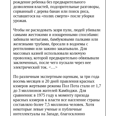
рождение ребенка без предварительного
дозволения властей, подозрительные разговоры,
сорванный с дерева банан или поиск риса,
оставшегося на «полях смерти» после уборки
урожая.
Чтобы не расходовать зазря пули, людей убивали
самыми жестокими и изощренными способами:
забивали мотыгами, бамбуковыми палками или
железными трубами, бросали в водоемы с
рептилиями или заживо закапывали. Для
массовых казней использовали колючую
проволоку, которой предварительно обвязывали
заключенных, после чего пускали через нее
электрический ток. <…>
По различным экспертным оценкам, за три года
восемь месяцев и 20 дней правления красных
кхмеров жертвами режима Пол Пота стали от 1,7
до 3 миллионов жителей Камбоджи. Для
сравнения: в 1975 году к моменту прихода
красных кхмеров к власти все население страны
составляло более 7,5 миллиона человек. Хотя
некоторые левые ученые и публичные
интеллектуалы на Западе, благосклонно