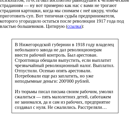
психопатом, то есть был абсолютно равнодушен к человеческим
страданиям — ну вот примерно как нас с вами не трогают
страдания картошки, когда мы снимаем с неё шкуру, чтобы
приготовить суп. Вот типичная судьба предпринимателя,
которого угораздило остаться после революции 1917 года под
властью большевиков. Цитирую (
ссылка
):
В Нижегородской губернии в 1918 году владелец
небольшого завода не дал революционерам
ввести рабочий контроль. Был арестован.
Строптивца обещали выпустить, если выплатит
чрезвычайный революционный налог. Выплатил.
Отпустили. Осенью опять арестовали.
Потребовали еще раз заплатить, но уже
неподъемные деньги: 200'000 рублей.
Из тюрьмы писал письма своим рабочим, умолял
сжалиться — пять малолетних детей, саботажем
не занимался, да и сам из рабочих, предприятие
создавал с нуля. Не сжалились. Расстреляли…