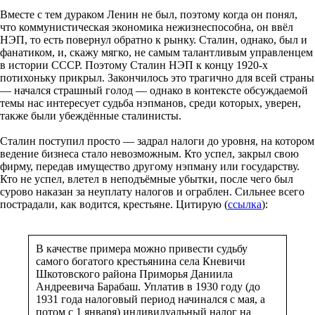
Вместе с тем дураком Ленин не был, поэтому когда он понял,
что коммунистическая экономика нежизнеспособна, он ввёл
НЭП, то есть повернул обратно к рынку. Сталин, однако, был и
фанатиком, и, скажу мягко, не самым талантливым управленцем
в истории СССР. Поэтому Сталин НЭП к концу 1920-х
потихоньку прикрыл. Закончилось это трагично для всей страны
— начался страшный голод — однако в контексте обсуждаемой
темы нас интересует судьба нэпманов, среди которых, уверен,
также были убеждённые сталинисты.
Сталин поступил просто — задрал налоги до уровня, на котором
ведение бизнеса стало невозможным. Кто успел, закрыл свою
фирму, передав имущество другому нэпману или государству.
Кто не успел, влетел в неподъёмные убытки, после чего был
сурово наказан за неуплату налогов и ограблен. Сильнее всего
пострадали, как водится, крестьяне. Цитирую (
ссылка
):
В качестве примера можно привести судьбу
самого богатого крестьянина села Кневичи
Шкотовского района Приморья Даниила
Андреевича Барабаш. Уплатив в 1930 году (до
1931 года налоговый период начинался с мая, а
потом с 1 января) индивидуальный налог на