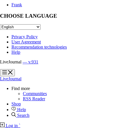
Frank
CHOOSE LANGUAGE
Privacy Policy
User Agreement
Recommendation technologies
Help
LiveJournal
— v.931
?
?
LiveJournal
Find more
Communities
RSS Reader
Shop
Help
Search
Log in
`