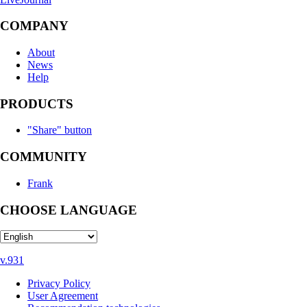
COMPANY
About
News
Help
PRODUCTS
"Share" button
COMMUNITY
Frank
CHOOSE LANGUAGE
v.931
Privacy Policy
User Agreement