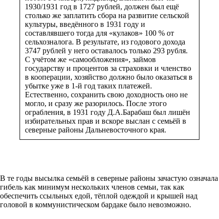
1930/1931 год в 1727 рублей, должен был ещё
столько же заплатить сбора на развитие сельской
культуры, введённого в 1931 году и
составлявшего тогда для «кулаков» 100 % от
сельхозналога. В результате, из годового дохода
3747 рублей у него оставалось только 293 рубля.
С учётом же «самообложения», займов
государству и процентов за страховки и членство
в кооперации, хозяйство должно было оказаться в
убытке уже в 1-й год таких платежей.
Естественно, сохранить свою доходность оно не
могло, и сразу же разорилось. После этого
ограбления, в 1931 году Д.А.Барабаш был лишён
избирательных прав и вскоре выслан с семьёй в
северные районы Дальневосточного края.
В те годы высылка семьёй в северные районы зачастую означала
гибель как минимум нескольких членов семьи, так как
обеспечить ссыльных едой, тёплой одеждой и крышей над
головой в коммунистическом бардаке было невозможно.