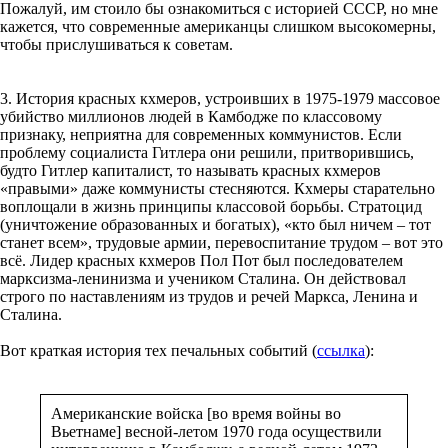
Пожалуй, им стоило бы ознакомиться с историей СССР, но мне
кажется, что современные американцы слишком высокомерны,
чтобы прислушиваться к советам.
3. История красных кхмеров, устроивших в 1975-1979 массовое
убийство миллионов людей в Камбодже по классовому
признаку, неприятна для современных коммунистов. Если
проблему социалиста Гитлера они решили, притворившись,
будто Гитлер капиталист, то называть красных кхмеров
«правыми» даже коммунисты стесняются. Кхмеры старательно
воплощали в жизнь принципы классовой борьбы. Стратоцид
(уничтожение образованных и богатых), «кто был ничем – тот
станет всем», трудовые армии, перевоспитание трудом – вот это
всё. Лидер красных кхмеров Пол Пот был последователем
марксизма-ленинизма и учеником Сталина. Он действовал
строго по наставлениям из трудов и речей Маркса, Ленина и
Сталина.
Вот краткая история тех печальных событий (
ссылка
):
Американские войска [во время войны во
Вьетнаме] весной-летом 1970 года осуществили