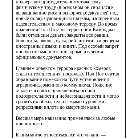
подвергали принудительному тяжелому
физическому труду (в основном он сводился к
выращиванию риса и выкорчевке джунглей под
новые поля), чудовищным пыткам, изощренным
издевательствам и массовому террору. Во время
правления Пол Пота на территории Камбоджи
были отменены деньги, закрыты все рынки,
больницы, школы, вузы, библиотеки, запрещены
иностранные языки и книги. Под особый запрет
попало письмо и чтение, кроме изучения
официальных документов.
Главным объектом террора красных кхмеров
стала интеллигенция, поскольку Пол Пот считал
образование помехой на пути установления
аграрно-казарменного коммунизма. Ношение
очков считались проявлением особой
подозрительности и неблагонадежности и могло
грозить их обладателю самыми суровыми
репрессиями вплоть до смертной казни.
Высшая мера наказания применялась за любые
провинности.
К ним могло относиться все что угодно —