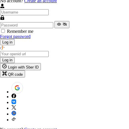
No account?
Create an account
Remember me
Forgot password
Log in
Log in
Login with Sber ID
QR code