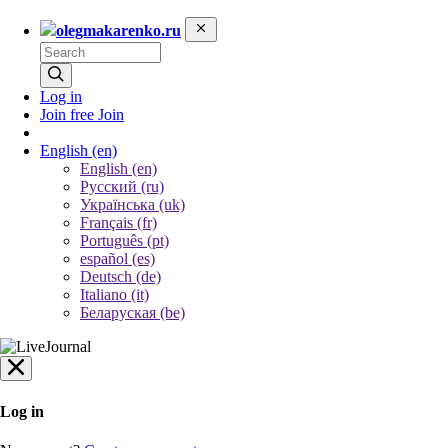
olegmakarenko.ru
Log in
Join free
Join
English
(en)
English (en)
Русский (ru)
Українська (uk)
Français (fr)
Português (pt)
español (es)
Deutsch (de)
Italiano (it)
Беларуская (be)
Log in