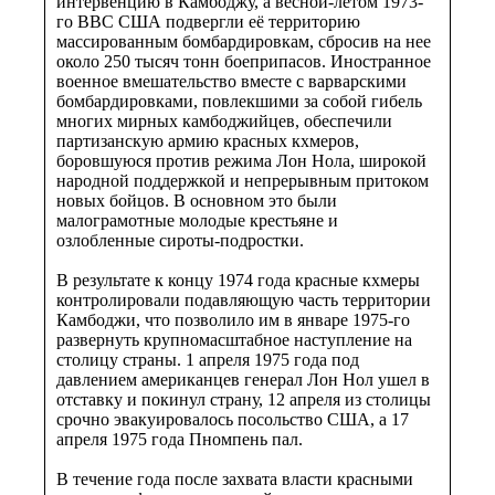
интервенцию в Камбоджу, а весной-летом 1973-
го ВВС США подвергли её территорию
массированным бомбардировкам, сбросив на нее
около 250 тысяч тонн боеприпасов. Иностранное
военное вмешательство вместе с варварскими
бомбардировками, повлекшими за собой гибель
многих мирных камбоджийцев, обеспечили
партизанскую армию красных кхмеров,
боровшуюся против режима Лон Нола, широкой
народной поддержкой и непрерывным притоком
новых бойцов. В основном это были
малограмотные молодые крестьяне и
озлобленные сироты-подростки.
В результате к концу 1974 года красные кхмеры
контролировали подавляющую часть территории
Камбоджи, что позволило им в январе 1975-го
развернуть крупномасштабное наступление на
столицу страны. 1 апреля 1975 года под
давлением американцев генерал Лон Нол ушел в
отставку и покинул страну, 12 апреля из столицы
срочно эвакуировалось посольство США, а 17
апреля 1975 года Пномпень пал.
В течение года после захвата власти красными