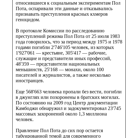
относившиеся к социальным экспериментам Пол
Пота, оспаривали эти данные и отказывались
признавать преступления красных кхмеров
геноцидом.
В протоколе Комиссии по расследованию
преступлений режима Пол Пота от 25 июля 1983
года говорилось, что за период между 1975 и 1978
годами погибли 2'746'105 человек, из которых
1'927'061 — крестьяне, 305'417 — рабочие,
служащие и представители иных профессий,
48'359 — представители национальных
меньшинств, 25'168 — монахи, около 100
писателей и журналистов, а также несколько
иностранцев.
Еще 568'663 человека пропали без вести, погибли
в джунглях или похоронены в братских могилах.
По состоянию на 2009 год Центр документации
Камбоджи обнаружил и задокументировал 23'745
массовых захоронений около 1,3 миллиона
человек.
Правление Пол Пота до сих пор остается
табуированной темой для современного