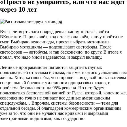
«Просто не умирайте», или что нас ждёт
через 10 лет
Вчера четверть часа подряд решал капчу, пытаясь войти
ВКонтакте. Пароль ввёл, код с телефона ввёл, капчу пройти не
смог. Выбираю велосипеды, просят выбрать мотоциклы.
Выбираю мотоциклы — подсовывают светофоры. После
светофоров — автобусы, и так бесконечно, по кругу. В итоге я
понял, что надо мной издеваются, и закрыл вкладку.
Ленивые программисты пытаются защитить глупых
пользователей от взлома и спама, но вместо этого усложняют им
жизнь. Хотя, казалось бы, чего проще — выдавай пользователям
специальный брелок с миллионом одноразовых кодов, и
проблема безопасности на 95% решена. Но нет, будем
пользоваться бесполезной капчей от Гугла, который, конечно же,
совершенно точно не сливает все данные американским
спецслужбам… Впрочем, системы безопасности — тема для
отдельной беседы. Я благодарен коммерческим организациям
уже за то, что они не мучают нас кривыми и дырявыми
электронными подписями, как государство.