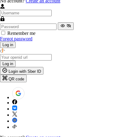
No account?
Create an account
Remember me
Forgot password
Log in
Log in
Login with Sber ID
QR code