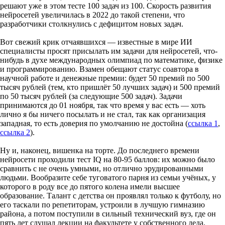
решают уже в этом тесте 100 задач из 100. Скорость развития
нейросетей увеличилась в 2022 до такой степени, что
разработчики столкнулись с дефицитом новых задач.
Вот свежий крик отчаявшихся — известные в мире ИИ
специалисты просят присылать им задачи для нейросетей, что-
нибудь в духе международных олимпиад по математике, физике
и программированию. Взамен обещают статус соавтора в
научной работе и денежные премии: будет 50 премий по 500
тысяч рублей (тем, кто пришлёт 50 лучших задач) и 500 премий
по 50 тысяч рублей (за следующие 500 задач). Задачи
принимаются до 01 ноября, так что время у вас есть — хоть
лично я бы ничего посылать и не стал, так как организация
западная, то есть доверия по умолчанию не достойна (
ссылка 1
,
ссылка 2
).
Ну и, наконец, вишенка на торте. До последнего времени
нейросети проходили тест IQ на 80-95 баллов: их можно было
сравнить с не очень умными, но отлично эрудированными
людьми. Вообразите себе туговатого парня из семьи учёных, у
которого в роду все до пятого колена имели высшее
образование. Талант с детства он проявлял только к футболу, но
его таскали по репетиторам, устроили в лучшую гимназию
района, а потом поступили в сильный технический вуз, где он
пять лет слушал лекции на факультете у собственного деда.