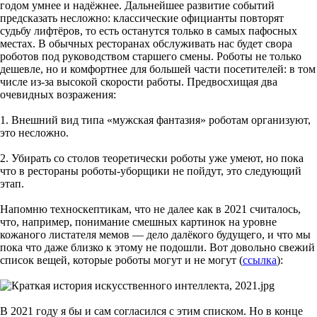
годом умнее и надёжнее. Дальнейшее развитие событий
предсказать несложно: классические официанты повторят
судьбу лифтёров, то есть останутся только в самых пафосных
местах. В обычных ресторанах обслуживать нас будет свора
роботов под руководством старшего смены. Роботы не только
дешевле, но и комфортнее для большей части посетителей: в том
числе из-за высокой скорости работы. Предвосхищая два
очевидных возражения:
1. Внешний вид типа «мужская фантазия» роботам организуют,
это несложно.
2. Убирать со столов теоретически роботы уже умеют, но пока
что в рестораны роботы-уборщики не пойдут, это следующий
этап.
Напомню техноскептикам, что не далее как в 2021 считалось,
что, например, понимание смешных картинок на уровне
кожаного листателя мемов — дело далёкого будущего, и что мы
пока что даже близко к этому не подошли. Вот довольно свежий
список вещей, которые роботы могут и не могут (
ссылка
):
В 2021 году я бы и сам согласился с этим списком. Но в конце