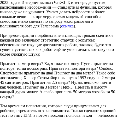
2022 года в Интернет выполз ЧатЖПТ, и теперь, допустим,
распознавание изображений — стандартная функция, которая
никого даже не удивляет. Умеют делать нейросети и более
сложные вещи — к примеру, свежая модель о1 способна
самостоятельно сделать по запросу малограмотного
пользователя бота для Телеграма (
ссылка
).
При демонстрации подобных впечатляющих трюков скептики
каждый раз включают стратегию старухи с корытом:
обесценивают текущие достижения робота, заявляя, будто это
сущие пустяки, так как робот ещё не умеет делать вот такую-то
более сложную штуку.
Прыгает на метр вверх? Ха, я тоже так могу. Пусть прыгнет на
полтора, тогда посмотрим. Прыгает на полтора метра? Слабак.
Спортсмены прыгают на два! Прыгает на два метра? Такое себе
достижение, Хавьер Сотомайор прыгнул в 1993 году на 2 метра
45 сантиметров. Прыгает на 2,5 метра? Ну, да, неплохо, почти
как человек. Прыгает на 3 метра? Пфф… Прыгать в высоту
каждый дурак может. А слабо проплыть 50 метров хотя бы за 50
секунд?
Тем временем испытания, которые люди придумывают для
роботов, стремительно заканчиваются. Только сделают хороший
тест по типу ЕГЭ, а потом проходит полгода, и хоп — нейросети