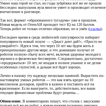
Умнее наш герой не стал, но годы зубрёжки всё же не прошли
бесследно: выпускник вуза многое умеет и производит отличное
впечатление в разговоре.
Так вот, формат «образованного тугодума» уже в прошлом.
Новая модель от ОпенАИ проходит тест IQ на 120 баллов.
Теперь робот не только отлично образован, но и умён (
ссылка
).
Последнее время в среде любителей сингулярности набирает
популярность новый лозунг — «Джаст донт дай!», «Просто не
умирайте!». Идея в том, что через 10 лет мы будем жить в
принципиально другом мире, и что дожившие получат от
роботов полную сбычу всех мечт, включая здоровье молодого
зерлинга и физическое бессмертие. Следовательно, достаточно
«продержаться» 10 лет, не впадая в полное уныние и не делая
особенных глупостей, и дальше всё будет хорошо.
Лично я нахожу эту надежду несколько наивной. Вырастить по-
настоящему умных роботов — это как взять кредит на 10
миллионов долларов, прийти в казино и поставить всё на
красненькое. Если выиграете, то, действительно, все ваши
текущие финансовые проблемы будут решены…
Обновление
. В комментариях пишут, что столик с закусками
толкает всё же не робот, а живая нижняя половина девушки.