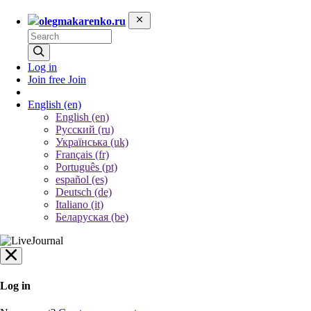
olegmakarenko.ru
Log in
Join free
Join
English
(en)
English (en)
Русский (ru)
Українська (uk)
Français (fr)
Português (pt)
español (es)
Deutsch (de)
Italiano (it)
Беларуская (be)
Log in