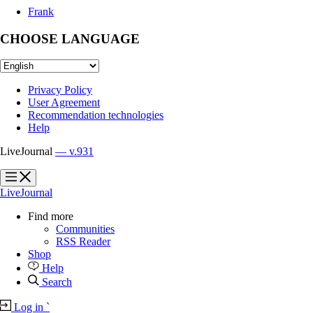
Frank
CHOOSE LANGUAGE
Privacy Policy
User Agreement
Recommendation technologies
Help
LiveJournal
— v.931
?
?
LiveJournal
Find more
Communities
RSS Reader
Shop
Help
Search
Log in
`