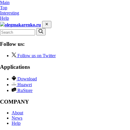
Main
Top
Interesting
Help
olegmakarenko.ru
Follow us:
Follow us on Twitter
Applications
Download
Huawei
RuStore
COMPANY
About
News
Help