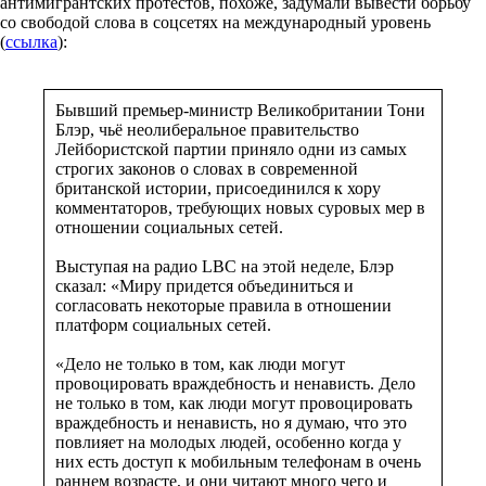
антимигрантских протестов, похоже, задумали вывести борьбу
со свободой слова в соцсетях на международный уровень
(
ссылка
):
Бывший премьер-министр Великобритании Тони
Блэр, чьё неолиберальное правительство
Лейбористской партии приняло одни из самых
строгих законов о словах в современной
британской истории, присоединился к хору
комментаторов, требующих новых суровых мер в
отношении социальных сетей.
Выступая на радио LBC на этой неделе, Блэр
сказал: «Миру придется объединиться и
согласовать некоторые правила в отношении
платформ социальных сетей.
«Дело не только в том, как люди могут
провоцировать враждебность и ненависть. Дело
не только в том, как люди могут провоцировать
враждебность и ненависть, но я думаю, что это
повлияет на молодых людей, особенно когда у
них есть доступ к мобильным телефонам в очень
раннем возрасте, и они читают много чего и