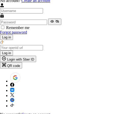
No account?
Create an account
Remember me
Forgot password
Log in
Log in
Login with Sber ID
QR code