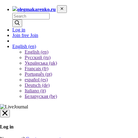
olegmakarenko.ru
Log in
Join free
Join
English
(en)
English (en)
Русский (ru)
Українська (uk)
Français (fr)
Português (pt)
español (es)
Deutsch (de)
Italiano (it)
Беларуская (be)
Log in