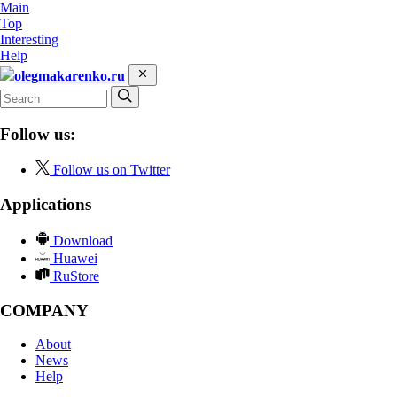
Main
Top
Interesting
Help
olegmakarenko.ru
Follow us:
Follow us on Twitter
Applications
Download
Huawei
RuStore
COMPANY
About
News
Help