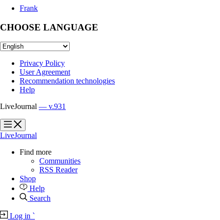
Frank
CHOOSE LANGUAGE
Privacy Policy
User Agreement
Recommendation technologies
Help
LiveJournal
— v.931
?
?
LiveJournal
Find more
Communities
RSS Reader
Shop
Help
Search
Log in
`