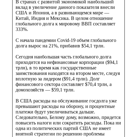
В странах с развитой экономикой наибольший
вклад в увеличение данного показателя внесли
США и Япония, а в развивающемся мире —
Китай, Индия и Мексика. В целом отношение
глобального долга к мировому ВВП составляет
333%.
С начала пандемии Covid-19 объем глобального
долга вырос на 21%, прибавив $54,1 трлн.
Сегодня наибольшая часть глобального долга
приходится на нефинансовые корпорации ($94,1
трлн), в то время как государственные
заимствования находятся на втором месте, следуя
вплотную за лидером ($91,4 трлн). Долг
финансового сектора составляет $70,4 трлн, а
домохозяйств — $59,1 трлн.
В США расходы на обслуживание госдолга уже
превышают расходы на оборону, и процентные
платежи будут увеличиваться дальше.
Следовательно, Белому дому, возможно, придется
повысить налоги или сократить расходы. Пока ни
одна из политических партий США не имеет
внятной стратегии по решению проблемы