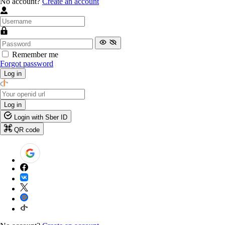
No account?
Create an account
Remember me
Forgot password
Log in
Log in
Login with Sber ID
QR code