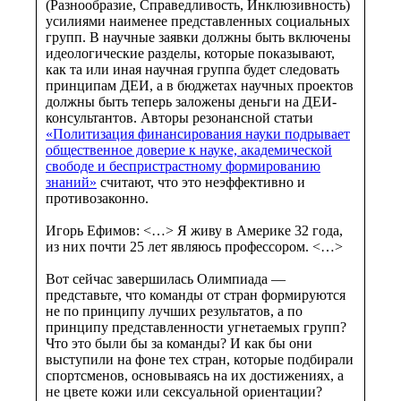
(Разнообразие, Справедливость, Инклюзивность)
усилиями наименее представленных социальных
групп. В научные заявки должны быть включены
идеологические разделы, которые показывают,
как та или иная научная группа будет следовать
принципам ДЕИ, а в бюджетах научных проектов
должны быть теперь заложены деньги на ДЕИ-
консультантов. Авторы резонансной статьи
«Политизация финансирования науки подрывает
общественное доверие к науке, академической
свободе и беспристрастному формированию
знаний»
считают, что это неэффективно и
противозаконно.
Игорь Ефимов: <…> Я живу в Америке 32 года,
из них почти 25 лет являюсь профессором. <…>
Вот сейчас завершилась Олимпиада —
представьте, что команды от стран формируются
не по принципу лучших результатов, а по
принципу представленности угнетаемых групп?
Что это были бы за команды? И как бы они
выступили на фоне тех стран, которые подбирали
спортсменов, основываясь на их достижениях, а
не цвете кожи или сексуальной ориентации?