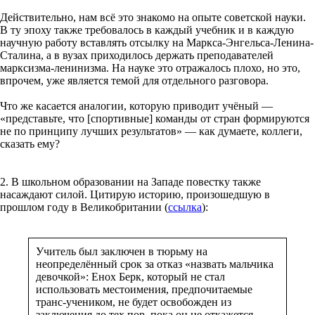
Действительно, нам всё это знакомо на опыте советской науки.
В ту эпоху также требовалось в каждый учебник и в каждую
научную работу вставлять отсылку на Маркса-Энгельса-Ленина-
Сталина, а в вузах приходилось держать преподавателей
марксизма-ленинизма. На науке это отражалось плохо, но это,
впрочем, уже является темой для отдельного разговора.
Что же касается аналогии, которую приводит учёный —
«представьте, что [спортивные] команды от стран формируются
не по принципу лучших результатов» — как думаете, коллеги,
сказать ему?
2. В школьном образовании на Западе повестку также
насаждают силой. Цитирую историю, произошедшую в
прошлом году в Великобритании (
ссылка
):
Учитель был заключен в тюрьму на
неопределённый срок за отказ «назвать мальчика
девочкой»: Енох Берк, который не стал
использовать местоимения, предпочитаемые
транс-учеником, не будет освобожден из
заключения до тех пор, пока он не откажется