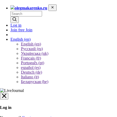
olegmakarenko.ru
Log in
Join free
Join
English
(en)
English (en)
Русский (ru)
Українська (uk)
Français (fr)
Português (pt)
español (es)
Deutsch (de)
Italiano (it)
Беларуская (be)
Log in