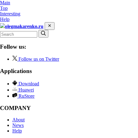
Main
Top
Interesting
Help
olegmakarenko.ru
Follow us:
Follow us on Twitter
Applications
Download
Huawei
RuStore
COMPANY
About
News
Help