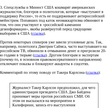
3. Спецслужбы и Минюст США кошмарят американских
журналистов, блогеров и политологов, которые «выступают в
поддержку России», то есть не поддерживают антироссийский
мейнстрим. Попавших под каток неомаккартизма обвиняют в
том, что они участвуют в «российской кампании
дезинформации», якобы развёрнутой перед грядущими
выборами в США (
ссылка
).
Против некоторых спикеров уже завели уголовные дела. Так,
например, политолога Дмитрия Саймса, часто выступавшего на
российском ТВ, обвинили в отмывании денег и пригрозили 20-
ю годами в тюрьме (
ссылка
). Другим блогерам и экспертам
(почему-то, в основном правоконсервативного направления)
отключают показы и блокируют аккаунты в соцсетях.
Комментарий по этому поводу от Такера Карлсона (
ссылка
):
Журналист Такер Карлсон предположил, для чего
администрация президента США Джо Байдена
принимает меры против российских СМИ. Об
этом он высказался на мероприятии в
Калифорнии, запись его выступления