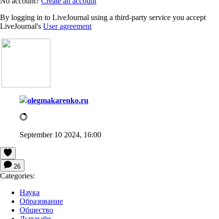
No account?
Create an account
By logging in to LiveJournal using a third-party service you accept
LiveJournal's
User agreement
olegmakarenko.ru
September 10 2024, 16:00
26
Categories:
Наука
Образование
Общество
Лытдыбр