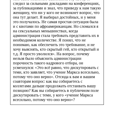
следил за сильными докладами на конференциях,
за публикациями и знал, что приведу к нам такую
женщину, что ни у кого не возникнет вопрос, что
она тут делает. Я выбирал достойных, и у меня
это получалось. Не самая простая ситуация была
и с квотами по афроамериканцам. Но сломался я
на сексуальных меньшинствах, когда
администрация стала требовать представить их в
необходимом количестве. Я понял, что не
понимаю, как обеспечить это требование, и не
хочу выяснять, кто скрытый гей, кто открытый и
т.д. Я просто уволился». На вопрос, почему
нельзя было объяснить администрации
порочность такого кадрового отбора, он
усмехнулся: «Это всё равно, что дискутировать с
теми, кто заявляет, что учение Маркса всесильно,
потому что оно верно». Отсюда к вам и вашим
соавторам вопрос: как вы собираетесь с
коллегами дальше продолжать отстаивать вашу
позицию? Как вы собираетесь в публичном поле
дискутировать с теми, у кого «учение Маркса
всесильно, потому что оно верно»?