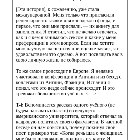
[Эта история], к сожалению, уже стала
международной. Меня только что пригласили
рецензировать заявки для канадского фонда, и
первое, что они мне прислали, — их анкету для
заполнения. Я ответил, что не желаю отвечать,
как и с кем я занимаюсь сексом и какие у меня
преференции в этом вопросе. Если вы хотите
мою научную экспертизу при оценке заявок, я с
удовольствием это сделаю. А вот посвящать вас в
свою личную жизнь не собираюсь.
То же самое происходит в Европе. Я недавно
участвовал в конференции в Англии и из бесед с
коллегами из Англии, Франции, Испании я
понял, что это везде сейчас происходит. И это
тревожит большинство учёных. <…>
T-i:
Вспоминается рассказ одного учёного (не
будем называть область) из ведущего
американского университета, который отвечал за
кадровую политику своего факультета. В частной
беседе он нам объяснил, почему покинул свой
пост, примерно так: «Когда речь шла о женщинах,
мне было несложно выполнить эту квоту. Я