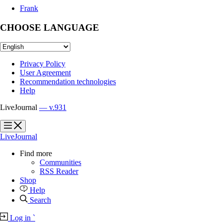
Frank
CHOOSE LANGUAGE
Privacy Policy
User Agreement
Recommendation technologies
Help
LiveJournal
— v.931
?
?
LiveJournal
Find more
Communities
RSS Reader
Shop
Help
Search
Log in
`