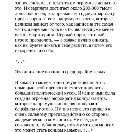
запрос системы, и платить им огромные деньги за
это. Их зарплата достигает около 200-300 тысяч
долларов в год, что превышает годовую зарплату
профессоров. И есть напрямую гранты, которые
целиком зависят от того, как написана эта самая
часть, а научная часть как бы является уже менее
важным критерием. Первый порог, который
нужно преодолеть, — в заявке нужно описать,
как вы будете искать в себе расиста, а потом его
искоренять из себя.
<…>
Это движение возникло среди крайне левых.
В какой-то момент они почувствовали, что с
помощью этой идеологии смогут получить
больший политический кусок. Именно ими была
создана огромная бюрократия консультантов,
которые напрямую финансово получают
бенефиты от этого. Ну, и в итоге это привело к
очень сильному противодействию со стороны
академического комьюнити. Не всегда, к
сожалению, публичному, потому что для многих
это может стать концом карьеры. <…>