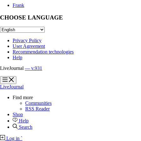
Frank
CHOOSE LANGUAGE
Privacy Policy
User Agreement
Recommendation technologies
Help
LiveJournal
— v.931
?
?
LiveJournal
Find more
Communities
RSS Reader
Shop
Help
Search
Log in
`