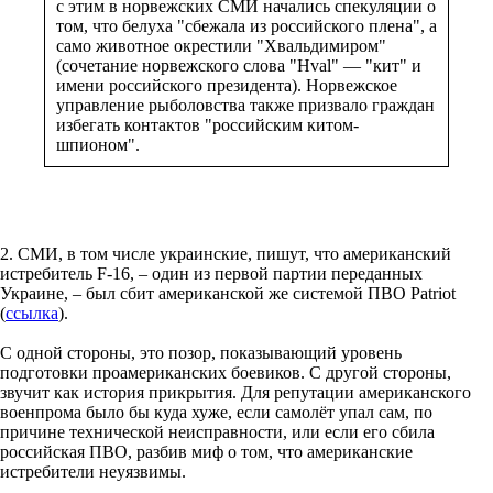
с этим в норвежских СМИ начались спекуляции о
том, что белуха "сбежала из российского плена", а
само животное окрестили "Хвальдимиром"
(сочетание норвежского слова "Hval" — "кит" и
имени российского президента). Норвежское
управление рыболовства также призвало граждан
избегать контактов "российским китом-
шпионом".
2. СМИ, в том числе украинские, пишут, что американский
истребитель F-16, – один из первой партии переданных
Украине, – был сбит американской же системой ПВО Patriot
(
ссылка
).
С одной стороны, это позор, показывающий уровень
подготовки проамериканских боевиков. С другой стороны,
звучит как история прикрытия. Для репутации американского
военпрома было бы куда хуже, если самолёт упал сам, по
причине технической неисправности, или если его сбила
российская ПВО, разбив миф о том, что американские
истребители неуязвимы.