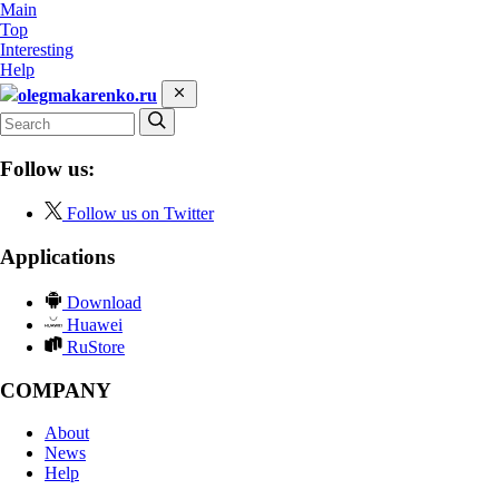
Main
Top
Interesting
Help
olegmakarenko.ru
Follow us:
Follow us on Twitter
Applications
Download
Huawei
RuStore
COMPANY
About
News
Help