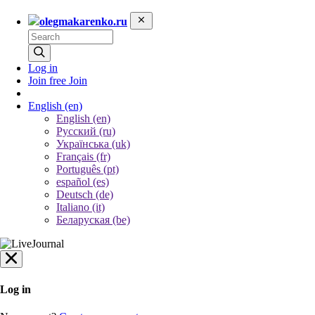
olegmakarenko.ru
Log in
Join free
Join
English
(en)
English (en)
Русский (ru)
Українська (uk)
Français (fr)
Português (pt)
español (es)
Deutsch (de)
Italiano (it)
Беларуская (be)
Log in