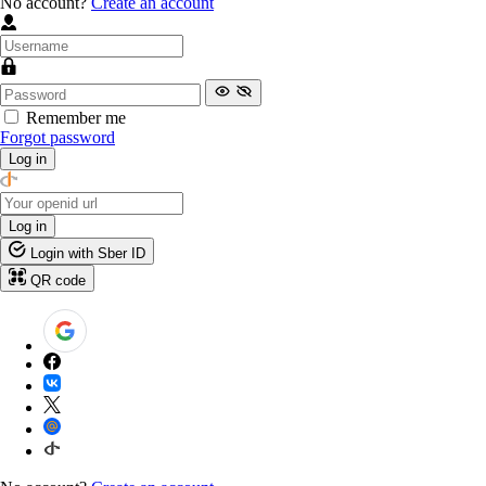
No account?
Create an account
Remember me
Forgot password
Log in
Log in
Login with Sber ID
QR code