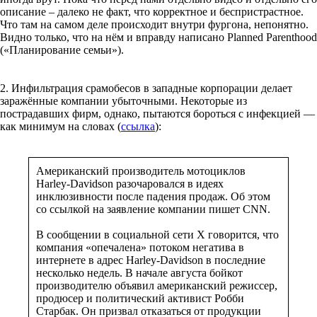
описание – далеко не факт, что корректное и беспристрастное.
Что там на самом деле происходит внутри фургона, непонятно.
Видно только, что на нём и вправду написано Planned Parenthood
(«Планирование семьи»).
2. Инфильтрация срамобесов в западные корпорации делает
заражённые компании убыточными. Некоторые из
пострадавших фирм, однако, пытаются бороться с инфекцией —
как минимум на словах (
ссылка
):
Американский производитель мотоциклов
Harley-Davidson разочаровался в идеях
инклюзивности после падения продаж. Об этом
со ссылкой на заявление компании пишет CNN.
В сообщении в социальной сети X говорится, что
компания «опечалена» потоком негатива в
интернете в адрес Harley-Davidson в последние
несколько недель. В начале августа бойкот
производителю объявил американский режиссер,
продюсер и политический активист Робби
Старбак. Он призвал отказаться от продукции