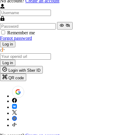
No account?
Create an account
Remember me
Forgot password
Log in
Log in
Login with Sber ID
QR code