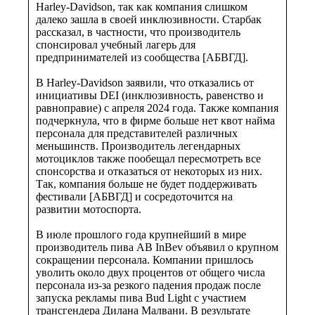
Harley-Davidson, так как компания слишком
далеко зашла в своей инклюзивности. Старбак
рассказал, в частности, что производитель
спонсировал учебный лагерь для
предпринимателей из сообщества [АБВГД].
В Harley-Davidson заявили, что отказались от
инициативы DEI (инклюзивность, равенство и
равноправие) с апреля 2024 года. Также компания
подчеркнула, что в фирме больше нет квот найма
персонала для представителей различных
меньшинств. Производитель легендарных
мотоциклов также пообещал пересмотреть все
спонсорства и отказаться от некоторых из них.
Так, компания больше не будет поддерживать
фестивали [АБВГД] и сосредоточится на
развитии мотоспорта.
В июле прошлого года крупнейший в мире
производитель пива AB InBev объявил о крупном
сокращении персонала. Компании пришлось
уволить около двух процентов от общего числа
персонала из-за резкого падения продаж после
запуска рекламы пива Bud Light с участием
трансгендера Дилана Малвани. В результате