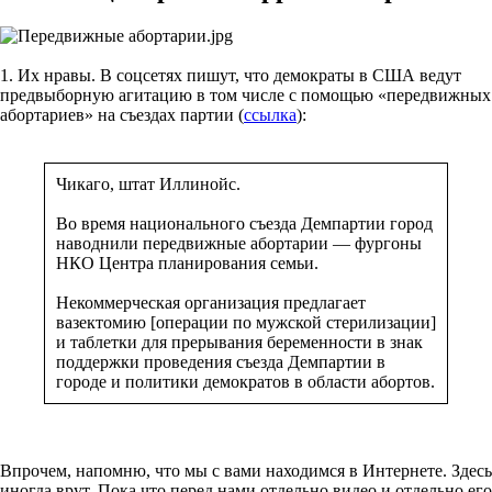
1. Их нравы. В соцсетях пишут, что демократы в США ведут
предвыборную агитацию в том числе с помощью «передвижных
абортариев» на съездах партии (
ссылка
):
Чикаго, штат Иллинойс.
Во время национального съезда Демпартии город
наводнили передвижные абортарии — фургоны
НКО Центра планирования семьи.
Некоммерческая организация предлагает
вазектомию [операции по мужской стерилизации]
и таблетки для прерывания беременности в знак
поддержки проведения съезда Демпартии в
городе и политики демократов в области абортов.
Впрочем, напомню, что мы с вами находимся в Интернете. Здесь
иногда врут. Пока что перед нами отдельно видео и отдельно его