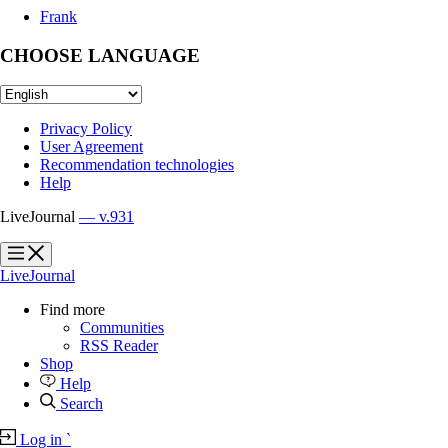
Frank
CHOOSE LANGUAGE
Privacy Policy
User Agreement
Recommendation technologies
Help
LiveJournal
— v.931
?
?
LiveJournal
Find more
Communities
RSS Reader
Shop
Help
Search
Log in
`