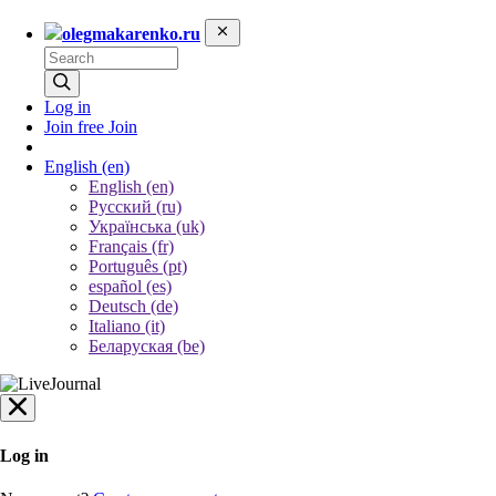
olegmakarenko.ru
Log in
Join free
Join
English
(en)
English (en)
Русский (ru)
Українська (uk)
Français (fr)
Português (pt)
español (es)
Deutsch (de)
Italiano (it)
Беларуская (be)
Log in