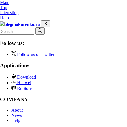
Main
Top
Interesting
Help
olegmakarenko.ru
Follow us:
Follow us on Twitter
Applications
Download
Huawei
RuStore
COMPANY
About
News
Help