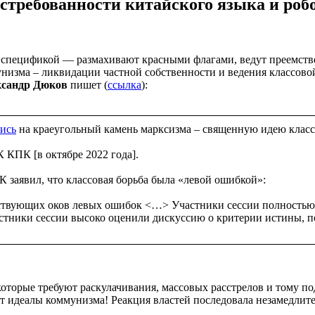
остребованности китайского языка и роб
ой спецификой — размахивают красными флагами, ведут преемстве
низма – ликвидации частной собственности и ведения классово
сандр Дюков
пишет (
ссылка
):
ись
на краеугольный камень марксизма – священную идею класс
 КПК [в октябре 2022 года].
 заявил, что классовая борьба была «левой ошибкой»:
ествующих оков левых ошибок <…> Участники сессии полностью 
астники сессии высоко оценили дискуссию о критерии истины, по
 которые требуют раскулачивания, массовых расстрелов и тому 
т идеалы коммунизма! Реакция властей последовала незамедлите