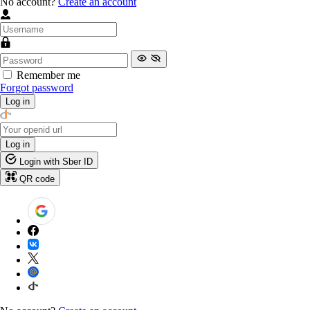
No account?
Create an account
Remember me
Forgot password
Log in
Log in
Login with Sber ID
QR code