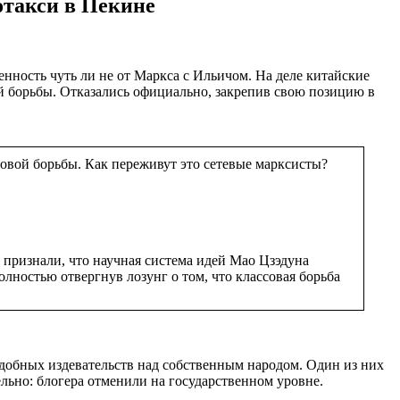
отакси в Пекине
нность чуть ли не от Маркса с Ильичом. На деле китайские
й борьбы. Отказались официально, закрепив свою позицию в
овой борьбы. Как переживут это сетевые марксисты?
признали, что научная система идей Мао Цзэдуна
лностью отвергнув лозунг о том, что классовая борьба
подобных издевательств над собственным народом. Один из них
льно: блогера отменили на государственном уровне.