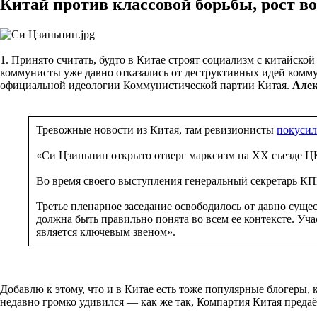
Китай против классовой борьбы, рост в
1. Принято считать, будто в Китае строят социализм с китайск
коммунисты уже давно отказались от деструктивных идей комму
официальной идеологии Коммунистической партии Китая.
Алек
Тревожные новости из Китая, там ревизионисты
покусил
«Си Цзиньпин открыто отверг марксизм на ХХ съезде ЦК
Во время своего выступления генеральный секретарь КПК
Третье пленарное заседание освободилось от давно сущ
должна быть правильно понята во всем ее контексте. Уч
является ключевым звеном».
Добавлю к этому, что и в Китае есть тоже популярные блогеры,
недавно громко удивился — как же так, Компартия Китая предаё