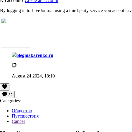
No account?
Create an account
By logging in to LiveJournal using a third-party service you accept Li
olegmakarenko.ru
August 24 2024, 18:10
32
Categories:
Общество
Путешествия
Cancel