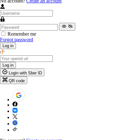
No account?
Create an account
Remember me
Forgot password
Log in
Log in
Login with Sber ID
QR code