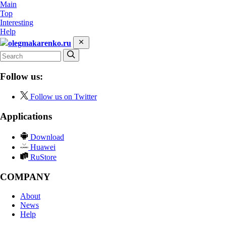
Main
Top
Interesting
Help
olegmakarenko.ru
Follow us:
Follow us on Twitter
Applications
Download
Huawei
RuStore
COMPANY
About
News
Help