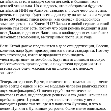
китайских авто, в каждом сотни деталей, и большая часть
деталей уникальна. Но я надеюсь, что в обозримом будущем
китайский НИИ опубликует стандарты, после чего, допустим,
ремень генератора будет всего один сразу на все марки и модели
(а не 500 разных типов ремней, как сейчас). Понадобилось
заменить ремень на Хончи H13? Заехал в любой сервис, и такой
ремень там сразу есть, потому что один ремень подходит и для
всех Джили, и для всех Чанганов, и вообще для всех китайских
легковых автомобилей, выпущенных после 2028 года.
Если Китай далеко продвинется в деле стандартизации, России,
конечно, надо будет присоединяться к этим стандартам. Потому
что автозаводы, которые продолжат производить
«нестандартные» автомобили, будут иметь слишком высокую
себестоимость производства, а покупатели продукции этих
автозаводов будут жаловаться на сложности с поиском
запчастей.
Теперь интересное. Врачи, в отличие от автомехаников, имеют
дело всегда с одной и той же моделью человека (выпускается в
двух модификациях). Отличия сугубо косметические —
цветовая гамма, вид передней решётки и так далее. Пришёл на
приём пациент Пупкин, и врач знает, что печень у него
находится ровно там же, где и у пациента Лупкина, и что в
целом Пупкин с Лупкиным устроены более-менее одинаково.