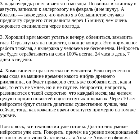
Запада очередь растягивается на месяцы. Позвонил в клинику в
августе, записали к аллергологу на февраль (я не шучу). А
болезнь — такое дело, что лично я в большинстве случаев
предпочту среднего специалиста через 15 минут, чем очень
хорошего специалиста через полгода.
3. Хороший врач может устать к вечеру, облениться, замылить
глаз. Огрызнуться на пациента, в конце концов. Это нормально:
работа тяжёлая, а выдержка у человека не бесконечна. Нейросеть
же будет отрабатывать на свои 100% всегда, 24 часа в день, 7
дней в неделю.
4. Хомо сапиенс практически не меняются. Если перенести к
нам сюда на машине времени какого-нибудь древнего
римлянина, он будет примерно столь же сообразителен, как и
мы, то есть не умнее, но и не глупее. Нейросети, напротив,
развиваются с такой скоростью, что каждый месяц мы читаем
целую порцию новостей о достигнутых прорывах. Через 10 лет
нейросети будут ставить диагнозы существенно лучше, чем
сейчас, тогда как кожаные врачи останутся примерно на том же
уровне.
Повторюсь, все технологии уже готовы. Достаточно умные
нейросети уже есть. Говорить, причём на уровне эмоциональной
и тонко чувствующей актрисы а-ля Аны де Армас из фильма