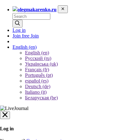
olegmakarenko.ru
Log in
Join free
Join
English
(en)
English (en)
Русский (ru)
Українська (uk)
Français (fr)
Português (pt)
español (es)
Deutsch (de)
Italiano (it)
Беларуская (be)
Log in