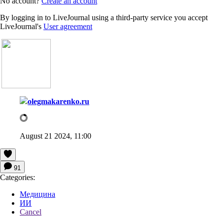
No account?
Create an account
By logging in to LiveJournal using a third-party service you accept
LiveJournal's
User agreement
olegmakarenko.ru
August 21 2024, 11:00
91
Categories:
Медицина
ИИ
Cancel