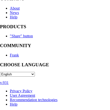
About
News
Help
PRODUCTS
"Share" button
COMMUNITY
Frank
CHOOSE LANGUAGE
v.931
Privacy Policy
User Agreement
Recommendation technologies
Help