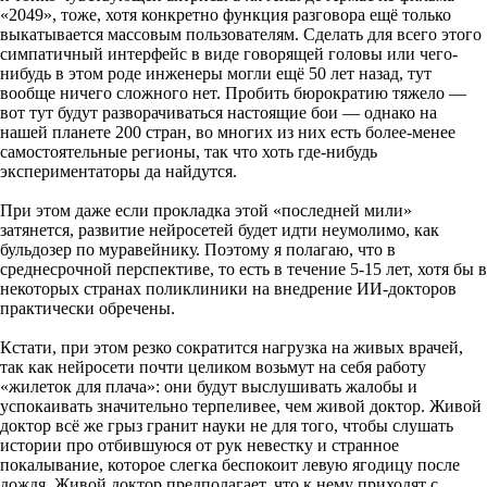
«2049», тоже, хотя конкретно функция разговора ещё только
выкатывается массовым пользователям. Сделать для всего этого
симпатичный интерфейс в виде говорящей головы или чего-
нибудь в этом роде инженеры могли ещё 50 лет назад, тут
вообще ничего сложного нет. Пробить бюрократию тяжело —
вот тут будут разворачиваться настоящие бои — однако на
нашей планете 200 стран, во многих из них есть более-менее
самостоятельные регионы, так что хоть где-нибудь
экспериментаторы да найдутся.
При этом даже если прокладка этой «последней мили»
затянется, развитие нейросетей будет идти неумолимо, как
бульдозер по муравейнику. Поэтому я полагаю, что в
среднесрочной перспективе, то есть в течение 5-15 лет, хотя бы в
некоторых странах поликлиники на внедрение ИИ-докторов
практически обречены.
Кстати, при этом резко сократится нагрузка на живых врачей,
так как нейросети почти целиком возьмут на себя работу
«жилеток для плача»: они будут выслушивать жалобы и
успокаивать значительно терпеливее, чем живой доктор. Живой
доктор всё же грыз гранит науки не для того, чтобы слушать
истории про отбившуюся от рук невестку и странное
покалывание, которое слегка беспокоит левую ягодицу после
дождя. Живой доктор предполагает, что к нему приходят с