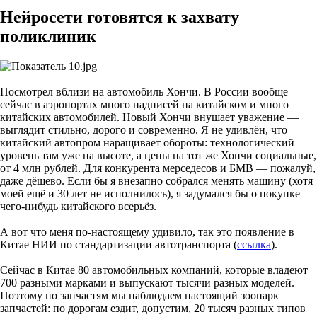
Нейросети готовятся к захвату
поликлиник
Посмотрел вблизи на автомобиль Хончи. В России вообще
сейчас в аэропортах много надписей на китайском и много
китайских автомобилей. Новый Хончи внушает уважение —
выглядит стильно, дорого и современно. Я не удивлён, что
китайский автопром наращивает обороты: технологический
уровень там уже на высоте, а цены на тот же Хончи социальные,
от 4 млн рублей. Для конкурента мерседесов и БМВ — пожалуй,
даже дёшево. Если бы я внезапно собрался менять машину (хотя
моей ещё и 30 лет не исполнилось), я задумался бы о покупке
чего-нибудь китайского всерьёз.
А вот что меня по-настоящему удивило, так это появление в
Китае НИИ по стандартизации автотранспорта (
ссылка
).
Сейчас в Китае 80 автомобильных компаний, которые владеют
700 разными марками и выпускают тысячи разных моделей.
Поэтому по запчастям мы наблюдаем настоящий зоопарк
запчастей: по дорогам ездит, допустим, 20 тысяч разных типов