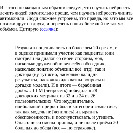
Из этого неожиданным образом следует, что научить нейросеть
лечить людей значительно проще, чем научить нейросеть чинить
автомобили. Люди сложнее устроены, это правда, но зато мы все
похожи друг на друга, и перечень наших болезней не так уж
объёмен. Цитирую (
ссылка
):
Результаты оценивались по более чем 20 срезам, и
в оценке принимали участие как пациенты (они
смотрели на диалог со своей стороны, мол,
насколько дружелюбно вел себя собеседник,
насколько понятно объяснил всё, итд), так и
доктора (ну тут ясно, насколько валидны
результаты, насколько адекватны вопросы и
догадки модели). И в итоге — барабанная
дробь… LLM (нейросеть) победила в 28
докторских метриках из 32 и в 24 из 26
пользовательских. Что неудивительно,
наибольший прирост был в категории «эмпатия»,
так как модель не [ленились] и выразить
обеспокоенность, и посочувствовать, и утешить.
Она-то не со смены пришла, и не после приёма 20
больных до обеда (все — по страховке).