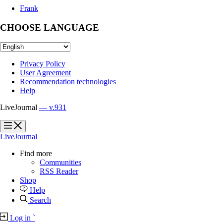
Frank
CHOOSE LANGUAGE
Privacy Policy
User Agreement
Recommendation technologies
Help
LiveJournal
— v.931
?
?
LiveJournal
Find more
Communities
RSS Reader
Shop
Help
Search
Log in
`