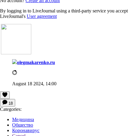
No account?
Create an account
By logging in to LiveJournal using a third-party service you accept
LiveJournal's
User agreement
olegmakarenko.ru
August 18 2024, 14:00
18
Categories:
Медицина
Общество
Коронавирус
Cancel