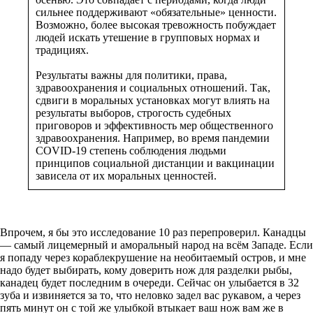
сильнее поддерживают «обязательные» ценности.
Возможно, более высокая тревожность побуждает
людей искать утешение в групповых нормах и
традициях.
Результаты важны для политики, права,
здравоохранения и социальных отношений. Так,
сдвиги в моральных установках могут влиять на
результаты выборов, строгость судебных
приговоров и эффективность мер общественного
здравоохранения. Например, во время пандемии
COVID-19 степень соблюдения людьми
принципов социальной дистанции и вакцинации
зависела от их моральных ценностей.
Впрочем, я бы это исследование 10 раз перепроверил. Канадцы
— самый лицемерный и аморальный народ на всём Западе. Если
я попаду через кораблекрушение на необитаемый остров, и мне
надо будет выбирать, кому доверить нож для разделки рыбы,
канадец будет последним в очереди. Сейчас он улыбается в 32
зуба и извиняется за то, что неловко задел вас рукавом, а через
пять минут он с той же улыбкой втыкает ваш нож вам же в