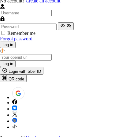
No account?
Create an account
Remember me
Forgot password
Log in
Log in
Login with Sber ID
QR code