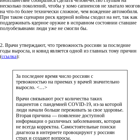
инопланетяне собирались сделать человечество глупым на
несколько поколений, чтобы у хомо сапиенсов не хватало мозгов
на что-то более технически сложное, чем вождение автомобиля.
При таком сценарии риск ядерной войны сходил на нет, так как
поддерживать ядерное оружие в исправном состоянии ставшие
полуобезьянами люди уже не смогли бы.
2. Врачи утверждают, что тревожность россиян за последние
годы выросла, и ковид является одной из главных тому причин
(
ссылка
):
За последнее время число россиян с
тревожностью на приемах у врачей значительно
выросло. <…>
Врачи связывают рост количества таких
пациентов с пандемией COVID-19, из-за которой
люди начали больше переживать за свое здоровье.
Вторая причина — появление доступной
информации о различных заболеваниях, которая
не всегда корректна. Самостоятельные поиски
диагноза в интернете провоцируют у россиян
страх и создают вопросы.