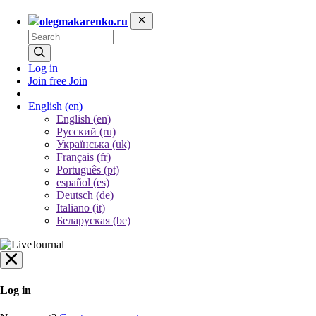
olegmakarenko.ru
Log in
Join free
Join
English
(en)
English (en)
Русский (ru)
Українська (uk)
Français (fr)
Português (pt)
español (es)
Deutsch (de)
Italiano (it)
Беларуская (be)
Log in