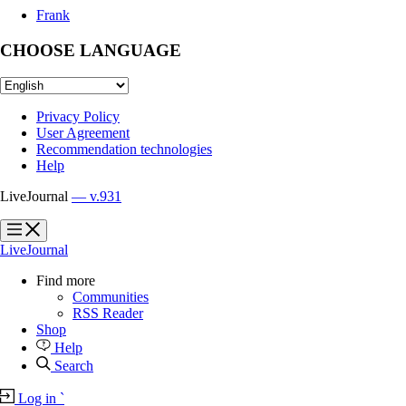
Frank
CHOOSE LANGUAGE
Privacy Policy
User Agreement
Recommendation technologies
Help
LiveJournal
— v.931
?
?
LiveJournal
Find more
Communities
RSS Reader
Shop
Help
Search
Log in
`