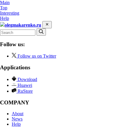
Main
Top
Interesting
Help
olegmakarenko.ru
Follow us:
Follow us on Twitter
Applications
Download
Huawei
RuStore
COMPANY
About
News
Help