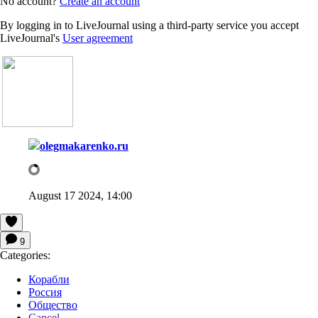
No account?
Create an account
By logging in to LiveJournal using a third-party service you accept
LiveJournal's
User agreement
olegmakarenko.ru
August 17 2024, 14:00
9
Categories:
Корабли
Россия
Общество
Cancel