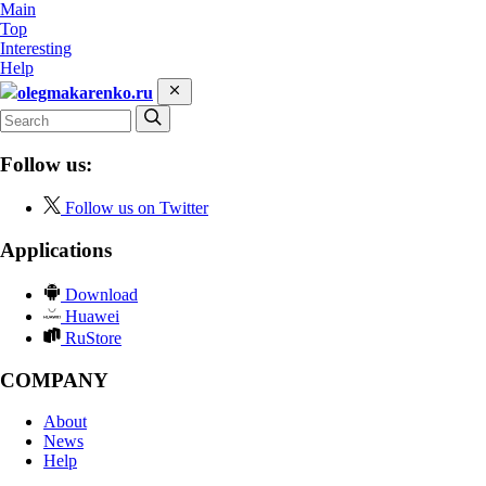
Main
Top
Interesting
Help
olegmakarenko.ru
Follow us:
Follow us on Twitter
Applications
Download
Huawei
RuStore
COMPANY
About
News
Help