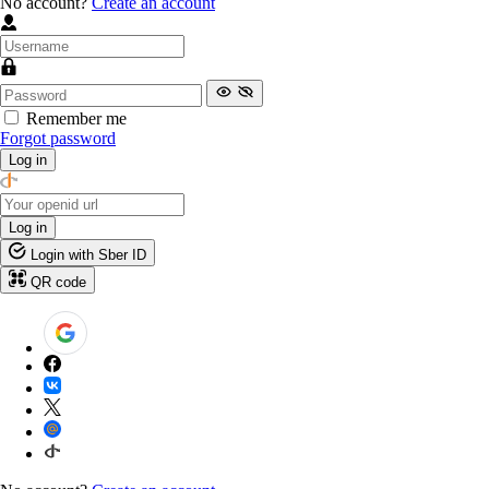
No account?
Create an account
Remember me
Forgot password
Log in
Log in
Login with Sber ID
QR code