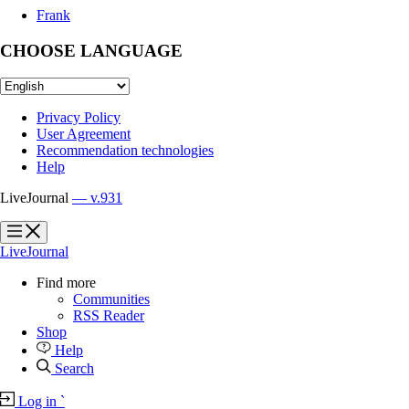
Frank
CHOOSE LANGUAGE
Privacy Policy
User Agreement
Recommendation technologies
Help
LiveJournal
— v.931
?
?
LiveJournal
Find more
Communities
RSS Reader
Shop
Help
Search
Log in
`