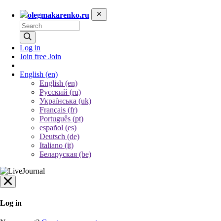
olegmakarenko.ru
Log in
Join free
Join
English
(en)
English (en)
Русский (ru)
Українська (uk)
Français (fr)
Português (pt)
español (es)
Deutsch (de)
Italiano (it)
Беларуская (be)
Log in