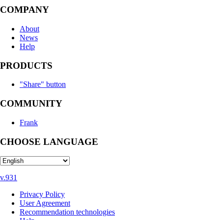
COMPANY
About
News
Help
PRODUCTS
"Share" button
COMMUNITY
Frank
CHOOSE LANGUAGE
v.931
Privacy Policy
User Agreement
Recommendation technologies