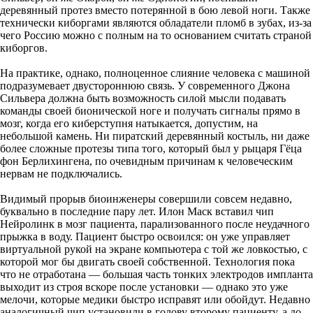
деревянный протез вместо потерянной в бою левой ноги. Также
технически киборгами являются обладатели пломб в зубах, из-за
чего Россию можно с полным на то основанием считать страной
киборгов.
На практике, однако, полноценное слияние человека с машиной
подразумевает двустороннюю связь. У современного Джона
Сильвера должна быть возможность силой мысли подавать
команды своей бионической ноге и получать сигналы прямо в
мозг, когда его киберступня натыкается, допустим, на
небольшой камень. Ни пиратский деревянный костыль, ни даже
более сложные протезы типа того, который был у рыцаря Гёца
фон Берлихингена, по очевидным причинам к человеческим
нервам не подключались.
Видимый прорыв биоинженеры совершили совсем недавно,
буквально в последние пару лет. Илон Маск вставил чип
Нейролинк в мозг пациента, парализованного после неудачного
прыжка в воду. Пациент быстро освоился: он уже управляет
виртуальной рукой на экране компьютера с той же ловкостью, с
которой мог бы двигать своей собственной. Технология пока
что не отработана — большая часть тонких электродов импланта
выходит из строя вскоре после установки — однако это уже
мелочи, которые медики быстро исправят или обойдут. Недавно
аналогичный чип установили в голову второму пациенту, а до