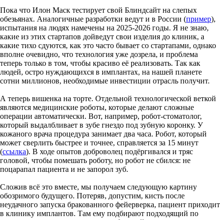
Пока что Илон Маск тестирует свой Блиндсайт на слепых
обезьянах. Аналогичные разработки ведут и в России (
пример
),
испытания на людях намечены на 2025-2026 годы. Я не знаю,
какие из этих стартапов дойведут свои изделия до клиник, а
какие тихо сдуются, как это часто бывает со стартапами, однако
вполне очевидно, что технология уже дозрела, и проблема
теперь только в том, чтобы красиво её реализовать. Так как
людей, остро нуждающихся в имплантах, на нашей планете
сотни миллионов, необходимые инвестиции отрасль получит.
А теперь вишенка на торте. Отдельной технологической веткой
являются медицинские роботы, которые делают сложные
операции автоматически. Вот, например, робот-стоматолог,
который выдалбливает в зубе гнездо под зубную коронку. У
кожаного врача процедура занимает два часа. Робот, который
может сверлить быстрее и точнее, справляется за 15 минут
(
ссылка
). В ходе опытов доброволец подёргивался и тряс
головой, чтобы помешать роботу, но робот не сбился: не
поцарапал пациента и не запорол зуб.
Сложив всё это вместе, мы получаем следующую картину
обозримого будущего. Потеряв, допустим, кисть после
неудачного запуска бракованного фейерверка, пациент приходит
в клинику имплантов. Там ему подбирают подходящий по