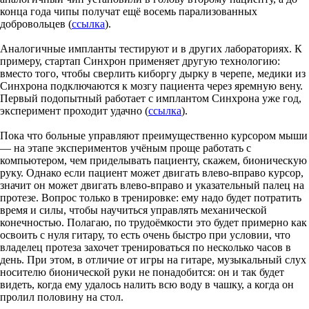
конца года чипы получат ещё восемь парализованных
добровольцев (
ссылка
).
Аналогичные импланты тестируют и в других лабораториях. К
примеру, стартап Синхрон применяет другую технологию:
вместо того, чтобы сверлить киборгу дырку в черепе, медики из
Синхрона подключаются к мозгу пациента через яремную вену.
Первый подопытный работает с имплантом Синхрона уже год,
эксперимент проходит удачно (
ссылка
).
Пока что больные управляют преимущественно курсором мыши
— на этапе экспериментов учёным проще работать с
компьютером, чем приделывать пациенту, скажем, бионическую
руку. Однако если пациент может двигать влево-вправо курсор,
значит он может двигать влево-вправо и указательный палец на
протезе. Вопрос только в тренировке: ему надо будет потратить
время и силы, чтобы научиться управлять механической
конечностью. Полагаю, по трудоёмкости это будет примерно как
освоить с нуля гитару, то есть очень быстро при условии, что
владелец протеза захочет тренироваться по несколько часов в
день. При этом, в отличие от игры на гитаре, музыкальный слух
носителю бионической руки не понадобится: он и так будет
видеть, когда ему удалось налить всю воду в чашку, а когда он
пролил половину на стол.