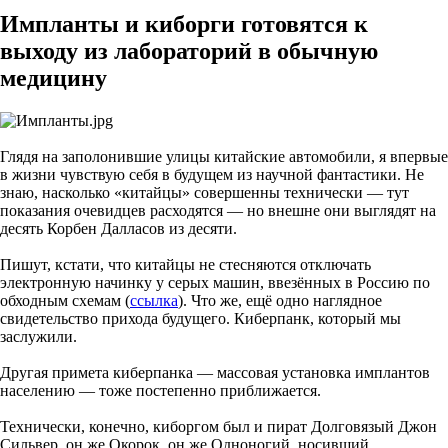
Импланты и киборги готовятся к
выходу из лабораторий в обычную
медицину
Глядя на заполонившие улицы китайские автомобили, я впервые
в жизни чувствую себя в будущем из научной фантастики. Не
знаю, насколько «китайцы» совершенны технически — тут
показания очевидцев расходятся — но внешне они выглядят на
десять Корбен Далласов из десяти.
Пишут, кстати, что китайцы не стесняются отключать
электронную начинку у серых машин, ввезённых в Россию по
обходным схемам (
ссылка
). Что же, ещё одно наглядное
свидетельство прихода будущего. Киберпанк, который мы
заслужили.
Другая примета киберпанка — массовая установка имплантов
населению — тоже постепенно приближается.
Технически, конечно, киборгом был и пират Долговязый Джон
Сильвер, он же Окорок, он же Одноногий, носивший