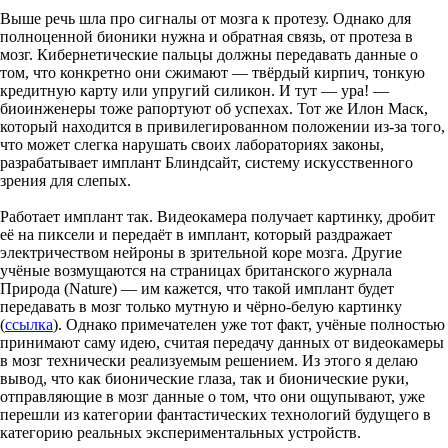
Выше речь шла про сигналы от мозга к протезу. Однако для
полноценной бионики нужна и обратная связь, от протеза в
мозг. Кибернетические пальцы должны передавать данные о
том, что конкретно они сжимают — твёрдый кирпич, тонкую
кредитную карту или упругий силикон. И тут — ура! —
биоинженеры тоже рапортуют об успехах. Тот же Илон Маск,
который находится в привилегированном положении из-за того,
что может слегка нарушать своих лабораториях законы,
разрабатывает имплант Блиндсайт, систему искусственного
зрения для слепых.
Работает имплант так. Видеокамера получает картинку, дробит
её на пиксели и передаёт в имплант, который раздражает
электричеством нейроны в зрительной коре мозга. Другие
учёные возмущаются на страницах британского журнала
Природа (Nature) — им кажется, что такой имплант будет
передавать в мозг только мутную и чёрно-белую картинку
(
ссылка
). Однако примечателен уже тот факт, учёные полностью
принимают саму идею, считая передачу данных от видеокамеры
в мозг технически реализуемым решением. Из этого я делаю
вывод, что как бионические глаза, так и бионические руки,
отправляющие в мозг данные о том, что они ощупывают, уже
перешли из категории фантастических технологий будущего в
категорию реальных экспериментальных устройств.