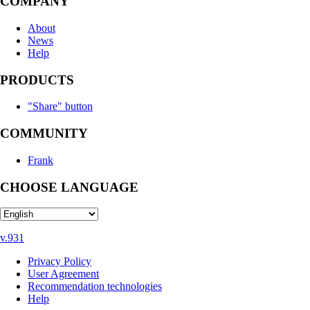
COMPANY
About
News
Help
PRODUCTS
"Share" button
COMMUNITY
Frank
CHOOSE LANGUAGE
v.931
Privacy Policy
User Agreement
Recommendation technologies
Help