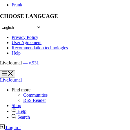
Frank
CHOOSE LANGUAGE
Privacy Policy
User Agreement
Recommendation technologies
Help
LiveJournal
— v.931
?
?
LiveJournal
Find more
Communities
RSS Reader
Shop
Help
Search
Log in
`