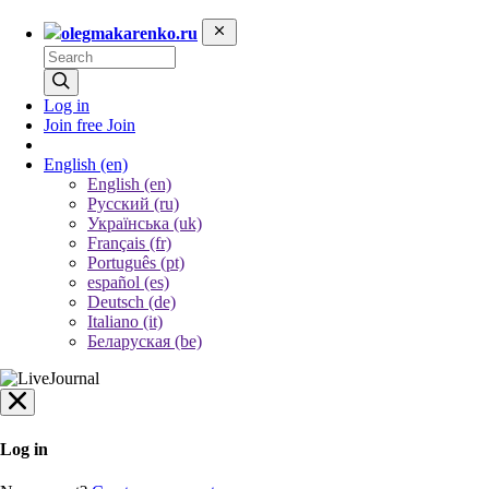
olegmakarenko.ru
Log in
Join free
Join
English
(en)
English (en)
Русский (ru)
Українська (uk)
Français (fr)
Português (pt)
español (es)
Deutsch (de)
Italiano (it)
Беларуская (be)
Log in