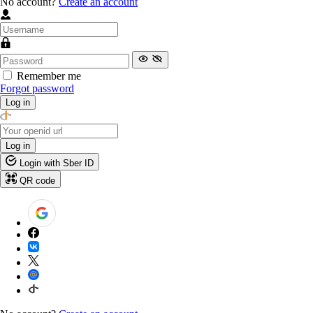
No account?
Create an account
Remember me
Forgot password
Log in
Log in
Login with Sber ID
QR code