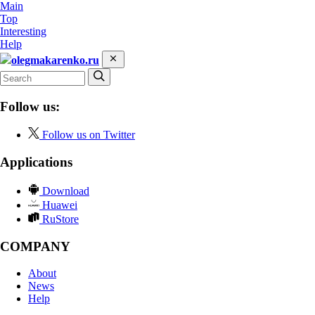
Main
Top
Interesting
Help
olegmakarenko.ru
Follow us:
Follow us on Twitter
Applications
Download
Huawei
RuStore
COMPANY
About
News
Help