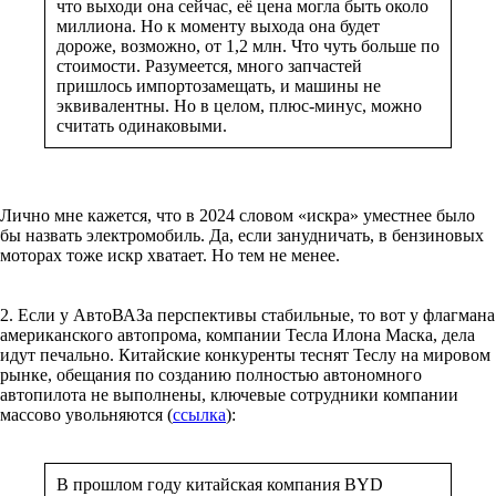
что выходи она сейчас, её цена могла быть около
миллиона. Но к моменту выхода она будет
дороже, возможно, от 1,2 млн. Что чуть больше по
стоимости. Разумеется, много запчастей
пришлось импортозамещать, и машины не
эквивалентны. Но в целом, плюс-минус, можно
считать одинаковыми.
Лично мне кажется, что в 2024 словом «искра» уместнее было
бы назвать электромобиль. Да, если занудничать, в бензиновых
моторах тоже искр хватает. Но тем не менее.
2. Если у АвтоВАЗа перспективы стабильные, то вот у флагмана
американского автопрома, компании Тесла Илона Маска, дела
идут печально. Китайские конкуренты теснят Теслу на мировом
рынке, обещания по созданию полностью автономного
автопилота не выполнены, ключевые сотрудники компании
массово увольняются (
ссылка
):
В прошлом году китайская компания BYD