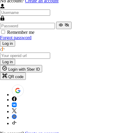
No account?
Create an account
Remember me
Forgot password
Log in
Log in
Login with Sber ID
QR code