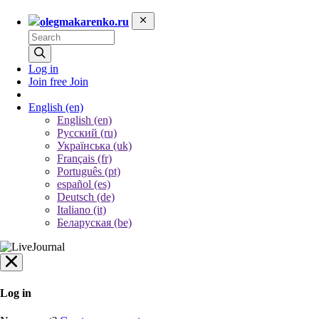
olegmakarenko.ru
Log in
Join free
Join
English
(en)
English (en)
Русский (ru)
Українська (uk)
Français (fr)
Português (pt)
español (es)
Deutsch (de)
Italiano (it)
Беларуская (be)
Log in