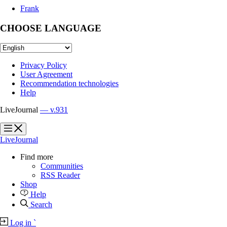
Frank
CHOOSE LANGUAGE
Privacy Policy
User Agreement
Recommendation technologies
Help
LiveJournal
— v.931
?
?
LiveJournal
Find more
Communities
RSS Reader
Shop
Help
Search
Log in
`