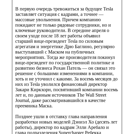
В первую очередь тревожиться за будущее Tesla
заставляет ситуация с кадрами, а точнее —
массовые увольнения. Причем компанию
покидают не только рядовые сотрудники, но и
ключевые руководители. В середине апреля о
своем уходе после 18 лет работы объявил
старший вице-президент Tesla по силовым
агрегатам и энергетике Дрю Баглино, регулярно
выступавший с Маском на публичных
мероприятиях. Тогда же производителя покинул
вице-президент по государственной политике и
развитию бизнеса Рохан Патель — он связал это
решение с большими изменениями в компании,
хоть и не уточнил с какими. За восемь месяцев до
них из Tesla уволился финансовый директор
Закари Киркхорн, посвятивший компании восемь
лет и, по данным источников The Wall Street
Journal, даже рассматривавшийся в качестве
преемника Маска.
Позднее ушли в отставку глава направления
разработки новых моделей Дэниэл Хо (десять лет
работы), директор по кадрам Элли Аребало и
глава подразделения Supercharger Ребекка