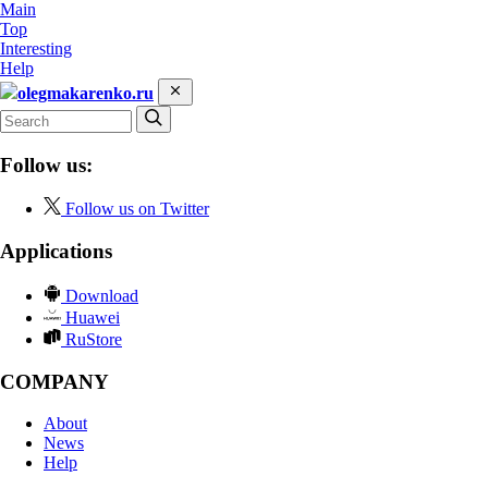
Main
Top
Interesting
Help
olegmakarenko.ru
Follow us:
Follow us on Twitter
Applications
Download
Huawei
RuStore
COMPANY
About
News
Help