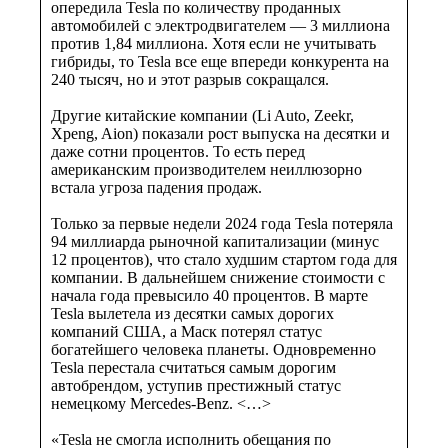
опередила Tesla по количеству проданных
автомобилей с электродвигателем — 3 миллиона
против 1,84 миллиона. Хотя если не учитывать
гибриды, то Tesla все еще впереди конкурента на
240 тысяч, но и этот разрыв сокращался.
Другие китайские компании (Li Auto, Zeekr,
Xpeng, Aion) показали рост выпуска на десятки и
даже сотни процентов. То есть перед
американским производителем неиллюзорно
встала угроза падения продаж.
Только за первые недели 2024 года Tesla потеряла
94 миллиарда рыночной капитализации (минус
12 процентов), что стало худшим стартом года для
компании. В дальнейшем снижение стоимости с
начала года превысило 40 процентов. В марте
Tesla вылетела из десятки самых дорогих
компаний США, а Маск потерял статус
богатейшего человека планеты. Одновременно
Tesla перестала считаться самым дорогим
автобрендом, уступив престижный статус
немецкому Mercedes-Benz. <…>
«Tesla не смогла исполнить обещания по