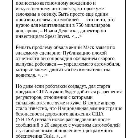
полностью автономному вождению и
искусственному интеллекту, которые уже
заложены в оценку. Быть просто еще одним
производителем автомобилей — это не то, что
нужно для капитализации в 750 миллиардов
долларов», – Ивана Делевска, директор по
инвестициям Spear Invest. <…>
Решать проблему обвала акций Маск взялся по
знакомому сценарию. Публикацию плохой
отчетности он сопроводил обещанием скорого
выпуска роботакси — управляемого автомобиля,
который может двигаться без вмешательства
водителя. <…>
Но даже если роботакси создадут, для старта
продаж в США нужно будет добиться разрешения
регуляторов, отношения с которыми
складываются все хуже и хуже. В конце апреля
стало известно, что Национальная администрация
безопасности дорожного движения США
(NHTSA) начала новое расследование после
сообщений о 20 авариях с участием автомобилей
с установленным обновлением программного
обеспечения Tesla. <…>