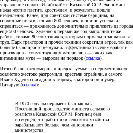
управление совхоз «Илийский» в Казахской ССР. Экономист
начал честно платить крестьянам, и результаты пошли
немедленно. Ранее, при советской системе барщины, на
совхозные поля выгоняли 800 человек, и они не успевали
справиться — приходилось дополнительно привлекать из города
ещё 500 человек. Худенко в первый же год выполнил те же
работы силами 80 совхозников, которым нормально заплатил за
труд. Парк тракторов и прочей техники сократили втрое, так как
больше было просто не нужно. Эффективность сельхозработ и
производства сопутствующих материалов — таких как
витаминная мука — выросла на порядок (
ссылка
).
Итоги были закономерны и предсказуемы: экспериментальное
хозяйство жестоко разгромили, крестьян ограбили, а самого
Ивана Худенко посадили в тюрьму, в которой он и умер.
Цитирую (
ссылка
):
В 1970 году эксперимент был закрыт.
Посетивший производство министр сельского
хозяйства Казахской ССР М. Рогинец был
возмущён, что работники сельского хозяйства
зарабатывают больше, чем чиновники
министерства.