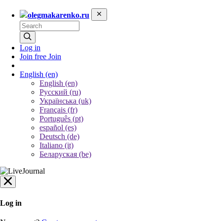
olegmakarenko.ru
Log in
Join free
Join
English
(en)
English (en)
Русский (ru)
Українська (uk)
Français (fr)
Português (pt)
español (es)
Deutsch (de)
Italiano (it)
Беларуская (be)
Log in