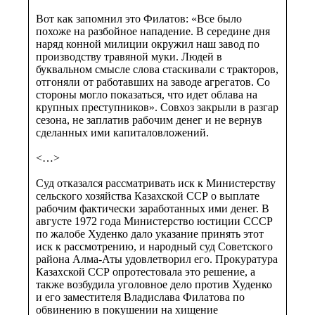
Вот как запомнил это Филатов: «Все было
похоже на разбойное нападение. В середине дня
наряд конной милиции окружил наш завод по
производству травяной муки. Людей в
буквальном смысле слова стаскивали с тракторов,
отгоняли от работавших на заводе агрегатов. Со
стороны могло показаться, что идет облава на
крупных преступников». Совхоз закрыли в разгар
сезона, не заплатив рабочим денег и не вернув
сделанных ими капиталовложений.
<…>
Суд отказался рассматривать иск к Министерству
сельского хозяйства Казахской ССР о выплате
рабочим фактически заработанных ими денег. В
августе 1972 года Министерство юстиции СССР
по жалобе Худенко дало указание принять этот
иск к рассмотрению, и народный суд Советского
района Алма-Аты удовлетворил его. Прокуратура
Казахской ССР опротестовала это решение, а
также возбудила уголовное дело против Худенко
и его заместителя Владислава Филатова по
обвинению в покушении на хищение