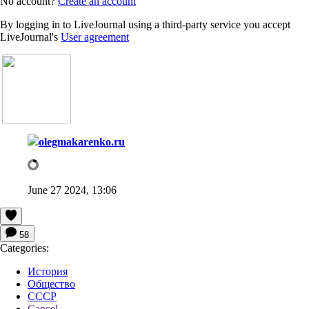
No account?
Create an account
By logging in to LiveJournal using a third-party service you accept
LiveJournal's
User agreement
olegmakarenko.ru
June 27 2024, 13:06
58
Categories:
История
Общество
СССР
Cancel