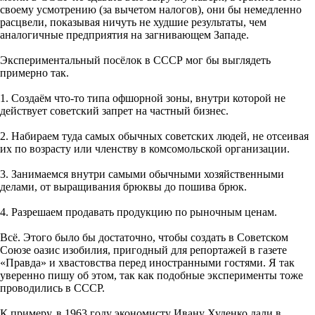
своему усмотрению (за вычетом налогов), они бы немедленно
расцвели, показывая ничуть не худшие результаты, чем
аналогичные предприятия на загнивающем Западе.
Экспериментальный посёлок в СССР мог бы выглядеть
примерно так.
1. Создаём что-то типа офшорной зоны, внутри которой не
действует советский запрет на частный бизнес.
2. Набираем туда самых обычных советских людей, не отсеивая
их по возрасту или членству в комсомольской организации.
3. Занимаемся внутри самыми обычными хозяйственными
делами, от выращивания брюквы до пошива брюк.
4. Разрешаем продавать продукцию по рыночным ценам.
Всё. Этого было бы достаточно, чтобы создать в Советском
Союзе оазис изобилия, пригодный для репортажей в газете
«Правда» и хвастовства перед иностранными гостями. Я так
уверенно пишу об этом, так как подобные эксперименты тоже
проводились в СССР.
К примеру, в 1963 году экономисту Ивану Худенко дали в