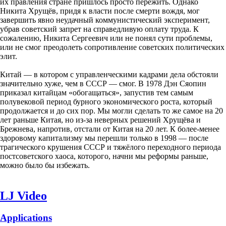
их правления стране пришлось просто пережить. Однако
Никита Хрущёв, придя к власти после смерти вождя, мог
завершить явно неудачный коммунистический эксперимент,
убрав советский запрет на справедливую оплату труда. К
сожалению, Никита Сергеевич или не понял сути проблемы,
или не смог преодолеть сопротивление советских политических
элит.
Китай — в котором с управленческими кадрами дела обстояли
значительно хуже, чем в СССР — смог. В 1978 Дэн Сяопин
приказал китайцам «обогащаться», запустив тем самым
полувековой период бурного экономического роста, который
продолжается и до сих пор. Мы могли сделать то же самое на 20
лет раньше Китая, но из-за неверных решений Хрущёва и
Брежнева, напротив, отстали от Китая на 20 лет. К более-менее
здоровому капитализму мы перешли только в 1998 — после
трагического крушения СССР и тяжёлого переходного периода
постсоветского хаоса, которого, начни мы реформы раньше,
можно было бы избежать.
LJ Video
Applications