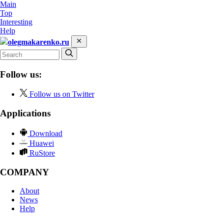
Main
Top
Interesting
Help
olegmakarenko.ru
Follow us:
Follow us on Twitter
Applications
Download
Huawei
RuStore
COMPANY
About
News
Help