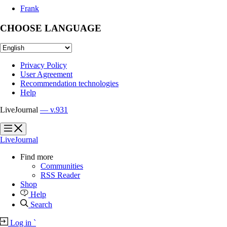
Frank
CHOOSE LANGUAGE
Privacy Policy
User Agreement
Recommendation technologies
Help
LiveJournal
— v.931
?
?
LiveJournal
Find more
Communities
RSS Reader
Shop
Help
Search
Log in
`