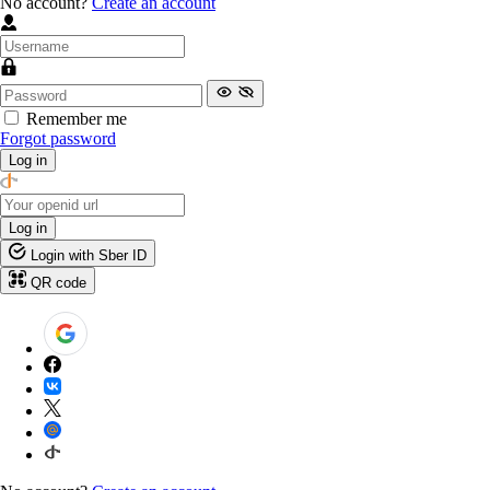
No account?
Create an account
Remember me
Forgot password
Log in
Log in
Login with Sber ID
QR code