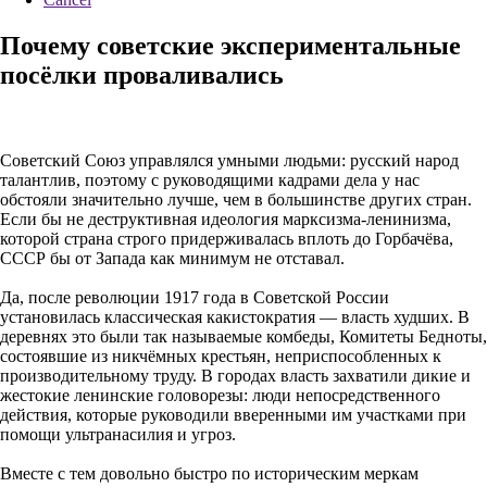
Почему советские экспериментальные
посёлки проваливались
Советский Союз управлялся умными людьми: русский народ
талантлив, поэтому с руководящими кадрами дела у нас
обстояли значительно лучше, чем в большинстве других стран.
Если бы не деструктивная идеология марксизма-ленинизма,
которой страна строго придерживалась вплоть до Горбачёва,
СССР бы от Запада как минимум не отставал.
Да, после революции 1917 года в Советской России
установилась классическая какистократия — власть худших. В
деревнях это были так называемые комбеды, Комитеты Бедноты,
состоявшие из никчёмных крестьян, неприспособленных к
производительному труду. В городах власть захватили дикие и
жестокие ленинские головорезы: люди непосредственного
действия, которые руководили вверенными им участками при
помощи ультранасилия и угроз.
Вместе с тем довольно быстро по историческим меркам