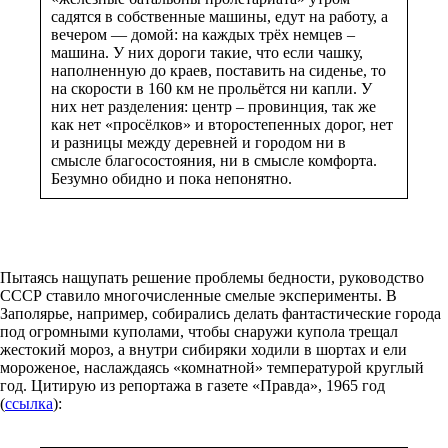
садятся в собственные машины, едут на работу, а
вечером — домой: на каждых трёх немцев –
машина. У них дороги такие, что если чашку,
наполненную до краев, поставить на сиденье, то
на скорости в 160 км не прольётся ни капли. У
них нет разделения: центр – провинция, так же
как нет «просёлков» и второстепенных дорог, нет
и разницы между деревней и городом ни в
смысле благосостояния, ни в смысле комфорта.
Безумно обидно и пока непонятно.
Пытаясь нащупать решение проблемы бедности, руководство
СССР ставило многочисленные смелые эксперименты. В
Заполярье, например, собирались делать фантастические города
под огромными куполами, чтобы снаружи купола трещал
жестокий мороз, а внутри сибиряки ходили в шортах и ели
мороженое, наслаждаясь «комнатной» температурой круглый
год. Цитирую из репортажа в газете «Правда», 1965 год
(
ссылка
):