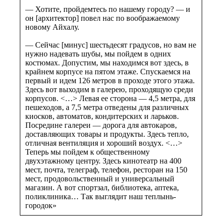
— Хотите, пройдемтесь по нашему городу? — и
он [архитектор] повел нас по воображаемому
новому Айхалу.
— Сейчас [минус] шестьдесят градусов, но вам не
нужно надевать шубы, мы пойдем в одних
костюмах. Допустим, мы находимся вот здесь, в
крайнем корпусе на пятом этаже. Спускаемся на
первый и идем 126 метров в проходе этого этажа.
Здесь вот выходим в галерею, проходящую среди
корпусов. <…> Левая ее сторона — 4,5 метра, для
пешеходов, а 7,5 метра отведены для различных
киосков, автоматов, кондитерских и ларьков.
Посредине галереи — дорога для автокаров,
доставляющих товары и продукты. Здесь тепло,
отличная вентиляция и хороший воздух. <…>
Теперь мы пойдем к общественному
двухэтажному центру. Здесь кинотеатр на 400
мест, почта, телеграф, телефон, ресторан на 150
мест, продовольственный и универсальный
магазин. А вот спортзал, библиотека, аптека,
поликлиника… Так выглядит наш теплынь-
городок»