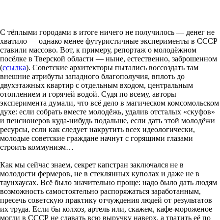
С тёплыми городами в итоге ничего не получилось — денег не
хватило — однако менее футуристичные эксперименты в СССР
ставили массово. Вот, к примеру, репортаж о молодёжном
посёлке в Тверской области — ныне, естественно, заброшенном
(
ссылка
). Советские архитекторы пытались воссоздать там
внешние атрибуты западного благополучия, вплоть до
двухэтажных квартир с отдельным входом, центральным
отоплением и горячей водой. Судя по всему, авторы
эксперимента думали, что всё дело в магическом комсомольском
духе: если собрать вместе молодёжь, удалив отсталых «скуфов»
и пенсионеров куда-нибудь подальше, если дать этой молодёжи
ресурсы, если как следует накрутить всех идеологически,
молодые советские граждане начнут с горящими глазами
строить коммунизм…
Как мы сейчас знаем, секрет капстран заключался не в
молодости фермеров, не в стеклянных куполах и даже не в
таунхаусах. Всё было значительно проще: надо было дать людям
возможность самостоятельно распоряжаться заработанным,
пресечь советскую практику отчуждения людей от результатов
их труда. Если бы колхоз, артель или, скажем, кафе-мороженое
могли в СССР не сдавать всю выручку наверх, а тратить её по