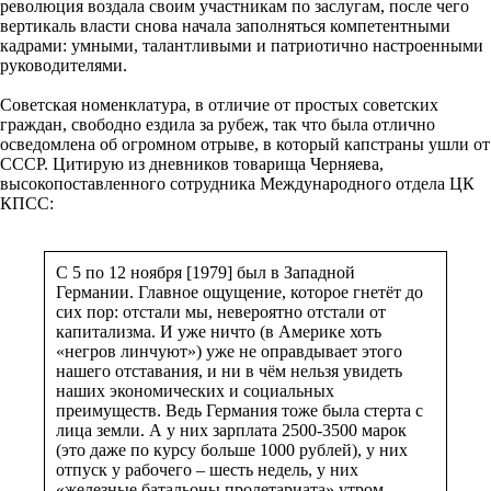
революция воздала своим участникам по заслугам, после чего
вертикаль власти снова начала заполняться компетентными
кадрами: умными, талантливыми и патриотично настроенными
руководителями.
Советская номенклатура, в отличие от простых советских
граждан, свободно ездила за рубеж, так что была отлично
осведомлена об огромном отрыве, в который капстраны ушли от
СССР. Цитирую из дневников товарища Черняева,
высокопоставленного сотрудника Международного отдела ЦК
КПСС:
С 5 по 12 ноября [1979] был в Западной
Германии. Главное ощущение, которое гнетёт до
сих пор: отстали мы, невероятно отстали от
капитализма. И уже ничто (в Америке хоть
«негров линчуют») уже не оправдывает этого
нашего отставания, и ни в чём нельзя увидеть
наших экономических и социальных
преимуществ. Ведь Германия тоже была стерта с
лица земли. А у них зарплата 2500-3500 марок
(это даже по курсу больше 1000 рублей), у них
отпуск у рабочего – шесть недель, у них
«железные батальоны пролетариата» утром