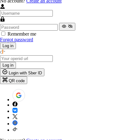
No account?
Create an account
Remember me
Forgot password
Log in
Log in
Login with Sber ID
QR code