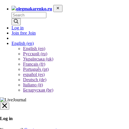
olegmakarenko.ru
Log in
Join free
Join
English
(en)
English (en)
Русский (ru)
Українська (uk)
Français (fr)
Português (pt)
español (es)
Deutsch (de)
Italiano (it)
Беларуская (be)
Log in