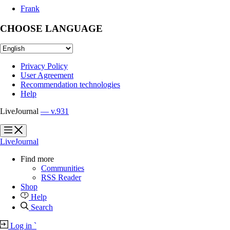
Frank
CHOOSE LANGUAGE
Privacy Policy
User Agreement
Recommendation technologies
Help
LiveJournal
— v.931
?
?
LiveJournal
Find more
Communities
RSS Reader
Shop
Help
Search
Log in
`