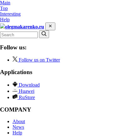
Main
Top
Interesting
Help
olegmakarenko.ru
Follow us:
Follow us on Twitter
Applications
Download
Huawei
RuStore
COMPANY
About
News
Help