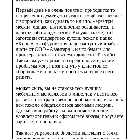
Первый день не очень понятно: приходится то
напряженно думать, то гуглить, то дёргать коллег
с вопросами, как сделать то или то. Через три
месяца, однако, вы полностью осваиваетесь, и
дальше работа идёт легко. Вы уже знаете, что
заготовки стандартных кухонь лежат в папке
«Kuhni», что фурнитуру надо смотреть в прайс-
листе от ООО «Авангард», и что бумага для
принтера лежит в нижнем ящике синей тумбы.
Также вы уже примерно представляете, какие
проблемы могут возникнуть у клиентов со
сборщиками, и как эти проблемы лучше всего
решать.
Может быть, вы не становитесь лучшим
мебельным менеджером в мире, так у вас плохо
развито пространственное воображение, и так как
вам тяжело общаться с незнакомыми людьми,
однако свою работу вы выполняете вполне
удовлетворительно: оформляете заказы, получаете
зарплату и проценты.
Так вот: управление бизнесом выглядит с точки
зрения новичка ровно так же. Надо освоить кучу