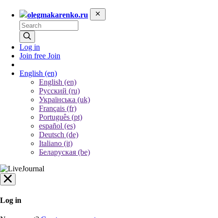
olegmakarenko.ru
Log in
Join free
Join
English
(en)
English (en)
Русский (ru)
Українська (uk)
Français (fr)
Português (pt)
español (es)
Deutsch (de)
Italiano (it)
Беларуская (be)
Log in