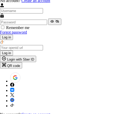
No account?
Create an account
Remember me
Forgot password
Log in
Log in
Login with Sber ID
QR code