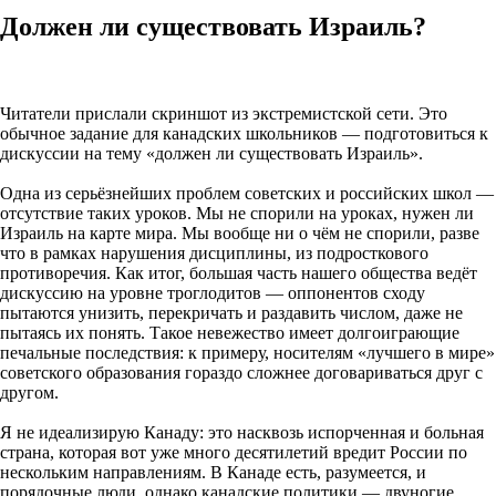
Должен ли существовать Израиль?
Читатели прислали скриншот из экстремистской сети. Это
обычное задание для канадских школьников — подготовиться к
дискуссии на тему «должен ли существовать Израиль».
Одна из серьёзнейших проблем советских и российских школ —
отсутствие таких уроков. Мы не спорили на уроках, нужен ли
Израиль на карте мира. Мы вообще ни о чём не спорили, разве
что в рамках нарушения дисциплины, из подросткового
противоречия. Как итог, большая часть нашего общества ведёт
дискуссию на уровне троглодитов — оппонентов сходу
пытаются унизить, перекричать и раздавить числом, даже не
пытаясь их понять. Такое невежество имеет долгоиграющие
печальные последствия: к примеру, носителям «лучшего в мире»
советского образования гораздо сложнее договариваться друг с
другом.
Я не идеализирую Канаду: это насквозь испорченная и больная
страна, которая вот уже много десятилетий вредит России по
нескольким направлениям. В Канаде есть, разумеется, и
порядочные люди, однако канадские политики — двуногие