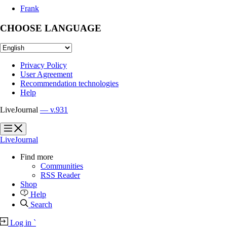
Frank
CHOOSE LANGUAGE
Privacy Policy
User Agreement
Recommendation technologies
Help
LiveJournal
— v.931
?
?
LiveJournal
Find more
Communities
RSS Reader
Shop
Help
Search
Log in
`