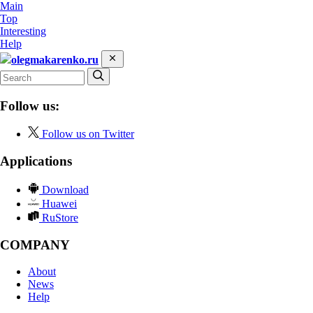
Main
Top
Interesting
Help
olegmakarenko.ru
Follow us:
Follow us on Twitter
Applications
Download
Huawei
RuStore
COMPANY
About
News
Help